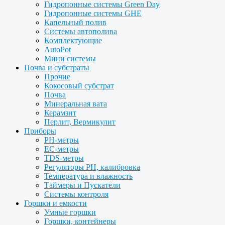
Гидропонные системы Green Day
Гидропонные системы GHE
Капельный полив
Системы автополива
Комплектующие
AutoPot
Мини системы
Почва и субстраты
Прочие
Кокосовый субстрат
Почва
Минеральная вата
Керамзит
Перлит, Вермикулит
Приборы
PH-метры
EC-метры
TDS-метры
Регуляторы PH, калибровка
Температура и влажность
Таймеры и Пускатели
Системы контроля
Горшки и емкости
Умные горшки
Горшки, контейнеры