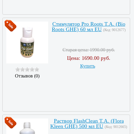
Стимулятор Pro Roots T.A. (Bio
Roots GHE) 60 мл EU
(Код:
9012677
)
Старая цена:
1990.00 руб.
Цена:
1690.00 руб.
Купить
Отзывов (0)
Раствор FlashClean T.A. (Flora
Kleen GHE) 500 мл EU
(Код:
9012665
)