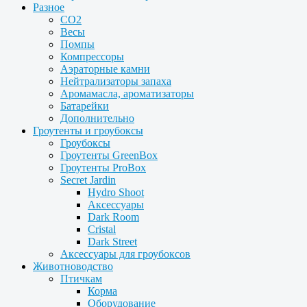
Разное
CO2
Весы
Помпы
Компрессоры
Аэраторные камни
Нейтрализаторы запаха
Аромамасла, ароматизаторы
Батарейки
Дополнительно
Гроутенты и гроубоксы
Гроубоксы
Гроутенты GreenBox
Гроутенты ProBox
Secret Jardin
Hydro Shoot
Аксессуары
Dark Room
Cristal
Dark Street
Аксессуары для гроубоксов
Животноводство
Птичкам
Корма
Оборудование