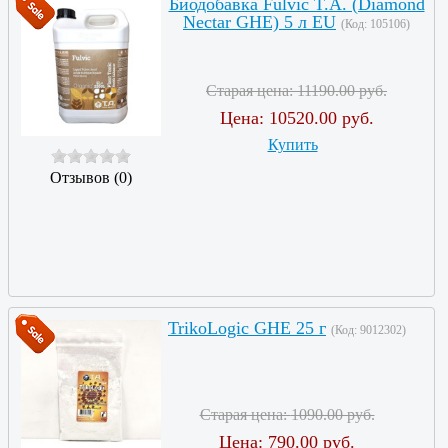
Биодобавка Fulvic T.A. (Diamond
Nectar GHE) 5 л EU
(Код:
105106
)
Старая цена:
11190.00 руб.
Цена:
10520.00 руб.
Купить
Отзывов (0)
TrikoLogic GHE 25 г
(Код:
9012302
)
Старая цена:
1090.00 руб.
Цена:
790.00 руб.