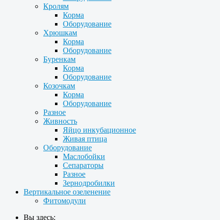
Кролям
Корма
Оборудование
Хрюшкам
Корма
Оборудование
Буренкам
Корма
Оборудование
Козочкам
Корма
Оборудование
Разное
Живность
Яйцо инкубационное
Живая птица
Оборудование
Маслобойки
Сепараторы
Разное
Зернодробилки
Вертикальное озеленение
Фитомодули
Вы здесь: