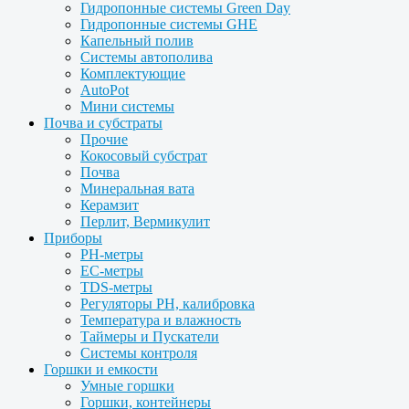
Гидропонные системы Green Day
Гидропонные системы GHE
Капельный полив
Системы автополива
Комплектующие
AutoPot
Мини системы
Почва и субстраты
Прочие
Кокосовый субстрат
Почва
Минеральная вата
Керамзит
Перлит, Вермикулит
Приборы
PH-метры
EC-метры
TDS-метры
Регуляторы PH, калибровка
Температура и влажность
Таймеры и Пускатели
Системы контроля
Горшки и емкости
Умные горшки
Горшки, контейнеры