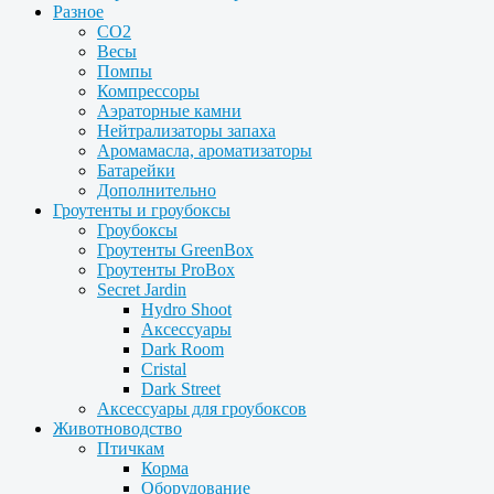
Разное
CO2
Весы
Помпы
Компрессоры
Аэраторные камни
Нейтрализаторы запаха
Аромамасла, ароматизаторы
Батарейки
Дополнительно
Гроутенты и гроубоксы
Гроубоксы
Гроутенты GreenBox
Гроутенты ProBox
Secret Jardin
Hydro Shoot
Аксессуары
Dark Room
Cristal
Dark Street
Аксессуары для гроубоксов
Животноводство
Птичкам
Корма
Оборудование