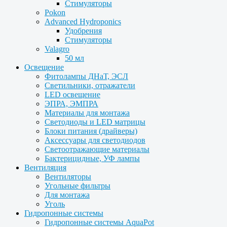
Стимуляторы
Pokon
Advanced Hydroponics
Удобрения
Стимуляторы
Valagro
50 мл
Освещение
Фитолампы ДНаТ, ЭСЛ
Светильники, отражатели
LED освещение
ЭПРА, ЭМПРА
Материалы для монтажа
Светодиоды и LED матрицы
Блоки питания (драйверы)
Аксессуары для светодиодов
Светоотражающие материалы
Бактерицидные, УФ лампы
Вентиляция
Вентиляторы
Угольные фильтры
Для монтажа
Уголь
Гидропонные системы
Гидропонные системы AquaPot