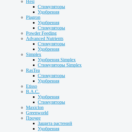
Hesi
Стимуляторы
Удобрения
Plagron
Удобрения
Стимуляторы
Powder Feeding
Advanced Nutrients
Стимуляторы
Удобрения
Simplex
Удобрения Simplex
Стимуляторы Simplex
RasTea
Стимуляторы
Удобрения
Etisso
B.A.C.
Удобрения
Стимуляторы
Maxiclon
Greenworld
Прочее
Защита растений
Удобрения