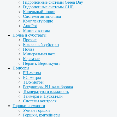
Гидропонные системы Green Day
Гидропонные системы GHE
Капельный полив
Системы автополива
Комплектующие
AutoPot
Мини системы
Почва и субстраты
Прочие
Кокосовый субстрат
Почва
Минеральная вата
Керамзит
Перлит, Вермикулит
Приборы
PH-метры
EC-метры
TDS-метры
Регуляторы PH, калибровка
Температура и влажность
Таймеры и Пускатели
Системы контроля
Горшки и емкости
Умные горшки
Горшки, контейнеры