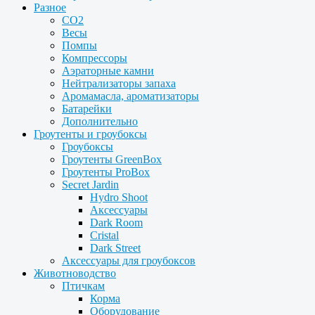
Разное
CO2
Весы
Помпы
Компрессоры
Аэраторные камни
Нейтрализаторы запаха
Аромамасла, ароматизаторы
Батарейки
Дополнительно
Гроутенты и гроубоксы
Гроубоксы
Гроутенты GreenBox
Гроутенты ProBox
Secret Jardin
Hydro Shoot
Аксессуары
Dark Room
Cristal
Dark Street
Аксессуары для гроубоксов
Животноводство
Птичкам
Корма
Оборудование