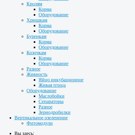
Кролям
Корма
Оборудование
Хрюшкам
Корма
Оборудование
Буренкам
Корма
Оборудование
Козочкам
Корма
Оборудование
Разное
Живность
Яйцо инкубационное
Живая птица
Оборудование
Маслобойки
Сепараторы
Разное
Зернодробилки
Вертикальное озеленение
Фитомодули
Вы здесь: