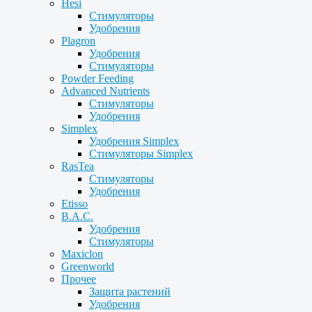
Hesi
Стимуляторы
Удобрения
Plagron
Удобрения
Стимуляторы
Powder Feeding
Advanced Nutrients
Стимуляторы
Удобрения
Simplex
Удобрения Simplex
Стимуляторы Simplex
RasTea
Стимуляторы
Удобрения
Etisso
B.A.C.
Удобрения
Стимуляторы
Maxiclon
Greenworld
Прочее
Защита растений
Удобрения