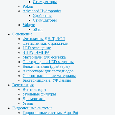
Стимуляторы
Pokon
Advanced Hydroponics
Удобрения
Стимуляторы
Valagro
50 мл
Освещение
Фитолампы ДНаТ, ЭСЛ
Светильники, отражатели
LED освещение
ЭПРА, ЭМПРА
Материалы для монтажа
Светодиоды и LED матрицы
Блоки питания (драйверы)
Аксессуары для светодиодов
Светоотражающие материалы
Бактерицидные, УФ лампы
Вентиляция
Вентиляторы
Угольные фильтры
Для монтажа
Уголь
Гидропонные системы
Гидропонные системы AquaPot