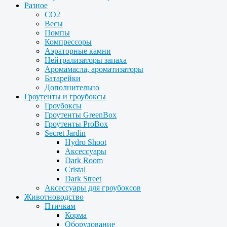
Разное
CO2
Весы
Помпы
Компрессоры
Аэраторные камни
Нейтрализаторы запаха
Аромамасла, ароматизаторы
Батарейки
Дополнительно
Гроутенты и гроубоксы
Гроубоксы
Гроутенты GreenBox
Гроутенты ProBox
Secret Jardin
Hydro Shoot
Аксессуары
Dark Room
Cristal
Dark Street
Аксессуары для гроубоксов
Животноводство
Птичкам
Корма
Оборудование