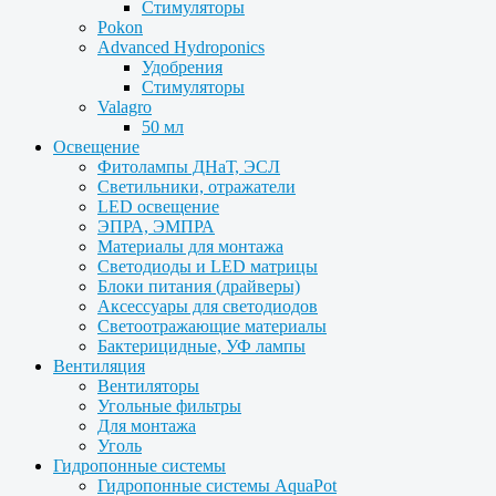
Стимуляторы
Pokon
Advanced Hydroponics
Удобрения
Стимуляторы
Valagro
50 мл
Освещение
Фитолампы ДНаТ, ЭСЛ
Светильники, отражатели
LED освещение
ЭПРА, ЭМПРА
Материалы для монтажа
Светодиоды и LED матрицы
Блоки питания (драйверы)
Аксессуары для светодиодов
Светоотражающие материалы
Бактерицидные, УФ лампы
Вентиляция
Вентиляторы
Угольные фильтры
Для монтажа
Уголь
Гидропонные системы
Гидропонные системы AquaPot