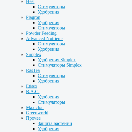
Hesi
Стимуляторы
Удобрения
Plagron
Удобрения
Стимуляторы
Powder Feeding
Advanced Nutrients
Стимуляторы
Удобрения
Simplex
Удобрения Simplex
Стимуляторы Simplex
RasTea
Стимуляторы
Удобрения
Etisso
B.A.C.
Удобрения
Стимуляторы
Maxiclon
Greenworld
Прочее
Защита растений
Удобрения