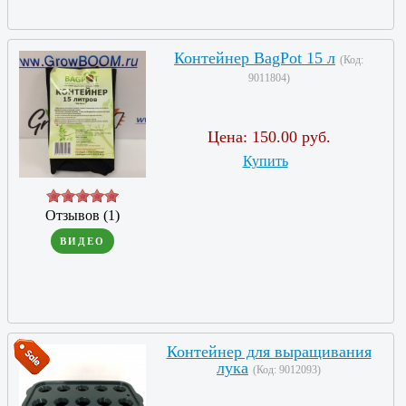
Контейнер BagPot 15 л
(Код:
9011804
)
Цена:
150.00 руб.
Купить
Отзывов (1)
ВИДЕО
Контейнер для выращивания
лука
(Код:
9012093
)