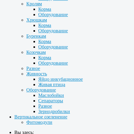
Кролям
Корма
Оборудование
Хрюшкам
Корма
Оборудование
Буренкам
Корма
Оборудование
Козочкам
Корма
Оборудование
Разное
Живность
Яйцо инкубационное
Живая птица
Оборудование
Маслобойки
Сепараторы
Разное
Зернодробилки
Вертикальное озеленение
Фитомодули
Вы здесь: