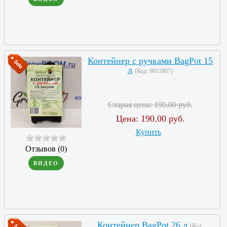
Контейнер с ручками BagPot 15
л
(Код:
9011807
)
Старая цена:
199.00 руб.
Цена:
190.00 руб.
Купить
Отзывов (0)
ВИДЕО
Контейнер BagPot 26 л
(Код: