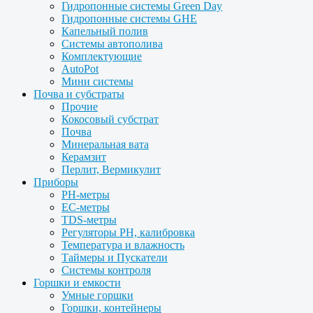
Гидропонные системы Green Day
Гидропонные системы GHE
Капельный полив
Системы автополива
Комплектующие
AutoPot
Мини системы
Почва и субстраты
Прочие
Кокосовый субстрат
Почва
Минеральная вата
Керамзит
Перлит, Вермикулит
Приборы
PH-метры
EC-метры
TDS-метры
Регуляторы PH, калибровка
Температура и влажность
Таймеры и Пускатели
Системы контроля
Горшки и емкости
Умные горшки
Горшки, контейнеры