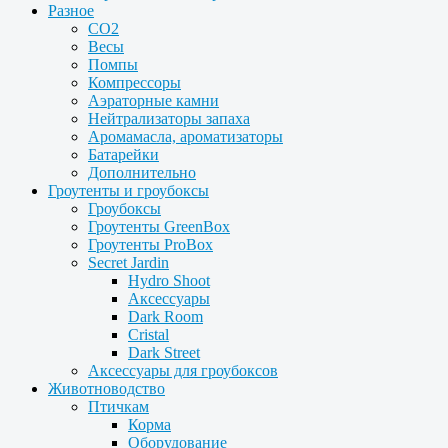
Разное
CO2
Весы
Помпы
Компрессоры
Аэраторные камни
Нейтрализаторы запаха
Аромамасла, ароматизаторы
Батарейки
Дополнительно
Гроутенты и гроубоксы
Гроубоксы
Гроутенты GreenBox
Гроутенты ProBox
Secret Jardin
Hydro Shoot
Аксессуары
Dark Room
Cristal
Dark Street
Аксессуары для гроубоксов
Животноводство
Птичкам
Корма
Оборудование