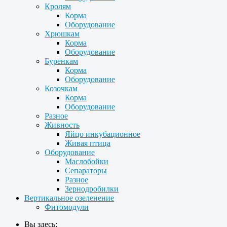
Кролям
Корма
Оборудование
Хрюшкам
Корма
Оборудование
Буренкам
Корма
Оборудование
Козочкам
Корма
Оборудование
Разное
Живность
Яйцо инкубационное
Живая птица
Оборудование
Маслобойки
Сепараторы
Разное
Зернодробилки
Вертикальное озеленение
Фитомодули
Вы здесь: