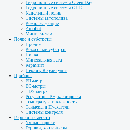
Гидропонные системы Green Day
Гидропонные системы GHE
Капельный полив
Системы автополива
Комплектующие
AutoPot
Мини системы
Почва и субстраты
Прочие
Кокосовый субстрат
Почва
Минеральная вата
Керамзит
Перлит, Вермикулит
Приборы
PH-метры
EC-метры
TDS-метры
Регуляторы PH, калибровка
Температура и влажность
Таймеры и Пускатели
Системы контроля
Горшки и емкости
Умные горшки
Горшки, контейнеры