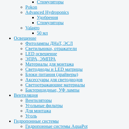
Стимуляторы
Pokon
Advanced Hydroponics
Удобрения
Стимуляторы
Valagro
50 мл
Освещение
Фитолампы ДНаТ, ЭСЛ
Светильники, отражатели
LED освещение
ЭПРА, ЭМПРА
Материалы для монтажа
Светодиоды и LED матрицы
Блоки питания (драйверы)
Аксессуары для светодиодов
Светоотражающие материалы
Бактерицидные, УФ лампы
Вентиляция
Вентиляторы
Угольные фильтры
Для монтажа
Уголь
Гидропонные системы
Гидропонные системы AquaPot