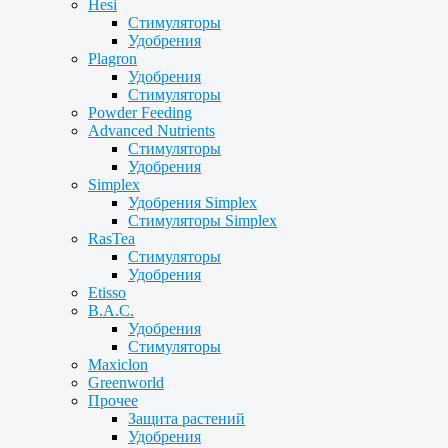
Hesi
Стимуляторы
Удобрения
Plagron
Удобрения
Стимуляторы
Powder Feeding
Advanced Nutrients
Стимуляторы
Удобрения
Simplex
Удобрения Simplex
Стимуляторы Simplex
RasTea
Стимуляторы
Удобрения
Etisso
B.A.C.
Удобрения
Стимуляторы
Maxiclon
Greenworld
Прочее
Защита растений
Удобрения