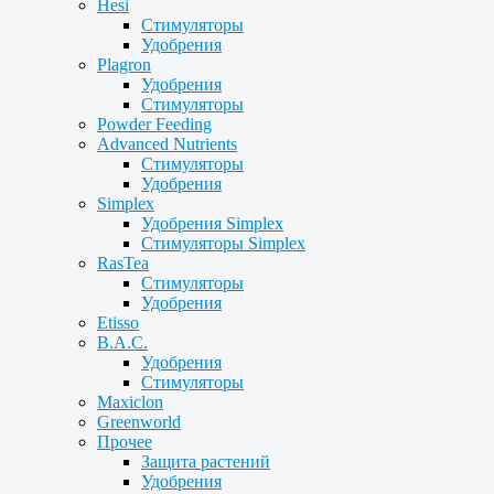
Hesi
Стимуляторы
Удобрения
Plagron
Удобрения
Стимуляторы
Powder Feeding
Advanced Nutrients
Стимуляторы
Удобрения
Simplex
Удобрения Simplex
Стимуляторы Simplex
RasTea
Стимуляторы
Удобрения
Etisso
B.A.C.
Удобрения
Стимуляторы
Maxiclon
Greenworld
Прочее
Защита растений
Удобрения