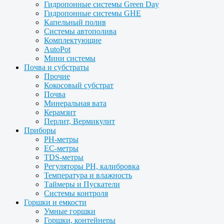
Гидропонные системы Green Day
Гидропонные системы GHE
Капельный полив
Системы автополива
Комплектующие
AutoPot
Мини системы
Почва и субстраты
Прочие
Кокосовый субстрат
Почва
Минеральная вата
Керамзит
Перлит, Вермикулит
Приборы
PH-метры
EC-метры
TDS-метры
Регуляторы PH, калибровка
Температура и влажность
Таймеры и Пускатели
Системы контроля
Горшки и емкости
Умные горшки
Горшки, контейнеры