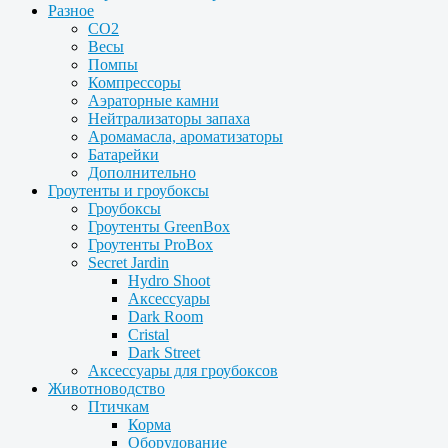
Разное
CO2
Весы
Помпы
Компрессоры
Аэраторные камни
Нейтрализаторы запаха
Аромамасла, ароматизаторы
Батарейки
Дополнительно
Гроутенты и гроубоксы
Гроубоксы
Гроутенты GreenBox
Гроутенты ProBox
Secret Jardin
Hydro Shoot
Аксессуары
Dark Room
Cristal
Dark Street
Аксессуары для гроубоксов
Животноводство
Птичкам
Корма
Оборудование