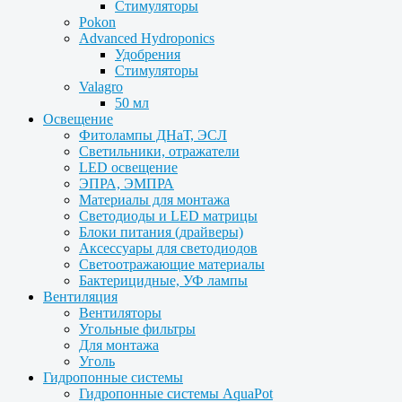
Стимуляторы
Pokon
Advanced Hydroponics
Удобрения
Стимуляторы
Valagro
50 мл
Освещение
Фитолампы ДНаТ, ЭСЛ
Светильники, отражатели
LED освещение
ЭПРА, ЭМПРА
Материалы для монтажа
Светодиоды и LED матрицы
Блоки питания (драйверы)
Аксессуары для светодиодов
Светоотражающие материалы
Бактерицидные, УФ лампы
Вентиляция
Вентиляторы
Угольные фильтры
Для монтажа
Уголь
Гидропонные системы
Гидропонные системы AquaPot