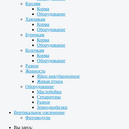
Кролям
Корма
Оборудование
Хрюшкам
Корма
Оборудование
Буренкам
Корма
Оборудование
Козочкам
Корма
Оборудование
Разное
Живность
Яйцо инкубационное
Живая птица
Оборудование
Маслобойки
Сепараторы
Разное
Зернодробилки
Вертикальное озеленение
Фитомодули
Вы здесь: