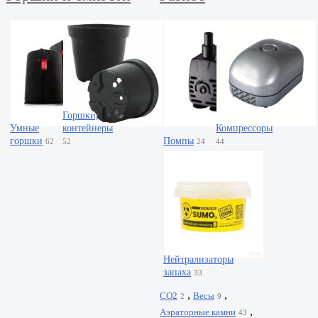
Горшки,
Умные
контейнеры
Компрессоры
горшки
Помпы
62
52
24
44
Нейтрализаторы
запаха
33
,
,
CO2
Весы
2
9
,
Аэраторные камни
43