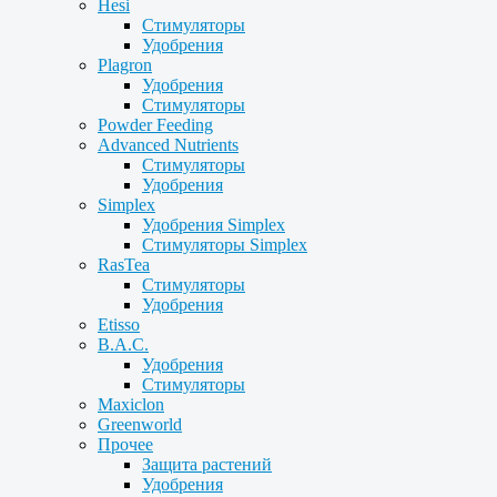
Hesi
Стимуляторы
Удобрения
Plagron
Удобрения
Стимуляторы
Powder Feeding
Advanced Nutrients
Стимуляторы
Удобрения
Simplex
Удобрения Simplex
Стимуляторы Simplex
RasTea
Стимуляторы
Удобрения
Etisso
B.A.C.
Удобрения
Стимуляторы
Maxiclon
Greenworld
Прочее
Защита растений
Удобрения