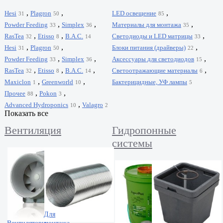
,
,
,
Hesi
Plagron
LED освещение
31
50
85
,
,
,
Powder Feeding
Simplex
Материалы для монтажа
33
36
35
,
,
,
RasTea
Etisso
B.A.C.
Светодиоды и LED матрицы
32
8
14
33
,
,
,
Hesi
Plagron
Блоки питания (драйверы)
31
50
22
,
,
,
Powder Feeding
Simplex
Аксессуары для светодиодов
33
36
15
,
,
,
,
RasTea
Etisso
B.A.C.
Светоотражающие материалы
32
8
14
6
,
,
Maxiclon
Greenworld
Бактерицидные, УФ лампы
1
10
5
,
,
Прочее
Pokon
88
3
,
Advanced Hydroponics
Valagro
10
2
Показать все
Вентиляция
Гидропонные
системы
Для