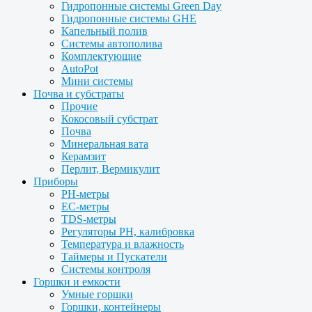
Гидропонные системы Green Day
Гидропонные системы GHE
Капельный полив
Системы автополива
Комплектующие
AutoPot
Мини системы
Почва и субстраты
Прочие
Кокосовый субстрат
Почва
Минеральная вата
Керамзит
Перлит, Вермикулит
Приборы
PH-метры
EC-метры
TDS-метры
Регуляторы PH, калибровка
Температура и влажность
Таймеры и Пускатели
Системы контроля
Горшки и емкости
Умные горшки
Горшки, контейнеры