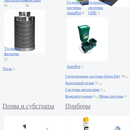
Вентиляторы
монтажа
Гидропонные
Гидропонные
56
30
системы
системы
AquaPot
GHE
8
5
Угольные
фильтры
32
AutoPot
2
Уголь
1
,
Гидропонные системы Green Day
18
,
Капельный полив
51
,
Системы автополива
5
,
Комплектующие
Мини системы
6
6
Почва и субстраты
Приборы