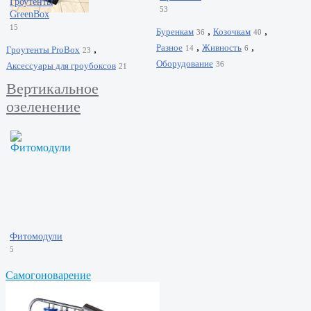
Гроутенты
53
GreenBox
15
,
,
Буренкам
Козочкам
36
40
,
,
Разное
Живность
,
14
6
Гроутенты ProBox
23
Оборудование
36
Аксессуары для гроубоксов
21
Вертикальное
озеленение
Фитомодули
5
Самогоноварение