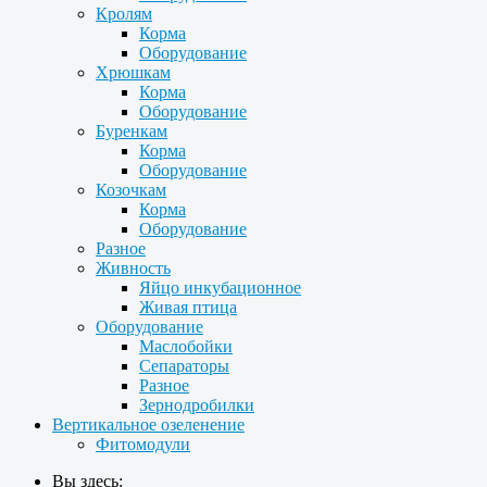
Кролям
Корма
Оборудование
Хрюшкам
Корма
Оборудование
Буренкам
Корма
Оборудование
Козочкам
Корма
Оборудование
Разное
Живность
Яйцо инкубационное
Живая птица
Оборудование
Маслобойки
Сепараторы
Разное
Зернодробилки
Вертикальное озеленение
Фитомодули
Вы здесь: