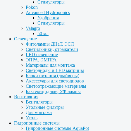
Стимуляторы
Pokon
Advanced Hydroponics
Удобрения
Стимуляторы
Valagro
50 мл
Освещение
Фитолампы ДНаТ, ЭСЛ
Светильники, отражатели
LED освещение
ЭПРА, ЭМПРА
Материалы для монтажа
Светодиоды и LED матрицы
Блоки питания (драйверы)
Аксессуары для светодиодов
Светоотражающие материалы
Бактерицидные, УФ лампы
Вентиляция
Вентиляторы
Угольные фильтры
Для монтажа
Уголь
Гидропонные системы
Гидропонные системы AquaPot