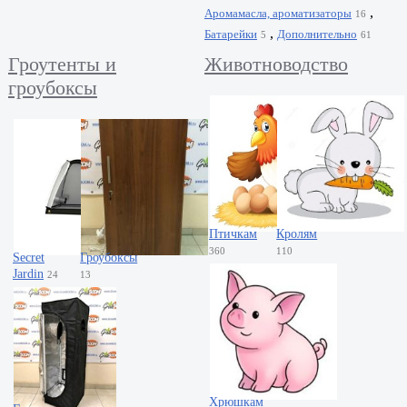
,
Аромамасла, ароматизаторы
16
,
Батарейки
Дополнительно
5
61
Гроутенты и
Животноводство
гроубоксы
Птичкам
Кролям
360
110
Secret
Гроубоксы
Jardin
24
13
Хрюшкам