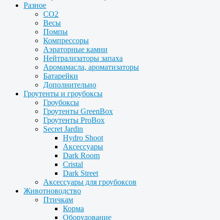
Разное
CO2
Весы
Помпы
Компрессоры
Аэраторные камни
Нейтрализаторы запаха
Аромамасла, ароматизаторы
Батарейки
Дополнительно
Гроутенты и гроубоксы
Гроубоксы
Гроутенты GreenBox
Гроутенты ProBox
Secret Jardin
Hydro Shoot
Аксессуары
Dark Room
Cristal
Dark Street
Аксессуары для гроубоксов
Животноводство
Птичкам
Корма
Оборудование