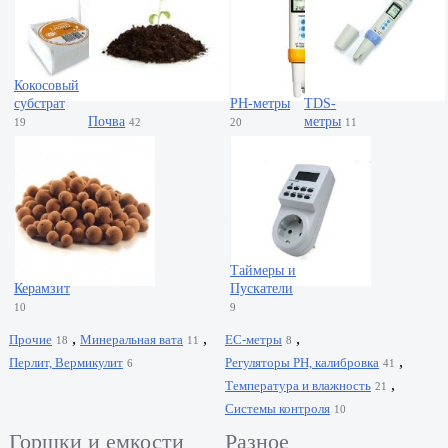
Кокосовый
субстрат
PH-метры
TDS-
Почва
метры
19
42
20
11
Таймеры и
Керамзит
Пускатели
10
9
,
,
,
Прочие
Минеральная вата
EC-метры
18
11
8
,
Перлит, Вермикулит
Регуляторы PH, калибровка
6
41
,
Температура и влажность
21
Системы контроля
10
Горшки и емкости
Разное