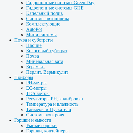
Гидропонные системы Green Day
Гидропонные системы GHE
Капельный полив
Системы автополива
Комплектующие
AutoPot
Мини системы
Почва и субстраты
Прочие
Кокосовый субстрат
Почва
Минеральная вата
Керамзит
Перлит, Вермикулит
Приборы
PH-метры
EC-метры
TDS-метры
Регуляторы PH, калибровка
Температура и влажность
Таймеры и Пускатели
Системы контроля
Горшки и емкости
Умные горшки
Горшки, контейнеры