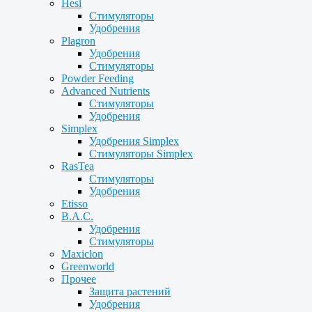
Hesi
Стимуляторы
Удобрения
Plagron
Удобрения
Стимуляторы
Powder Feeding
Advanced Nutrients
Стимуляторы
Удобрения
Simplex
Удобрения Simplex
Стимуляторы Simplex
RasTea
Стимуляторы
Удобрения
Etisso
B.A.C.
Удобрения
Стимуляторы
Maxiclon
Greenworld
Прочее
Защита растений
Удобрения