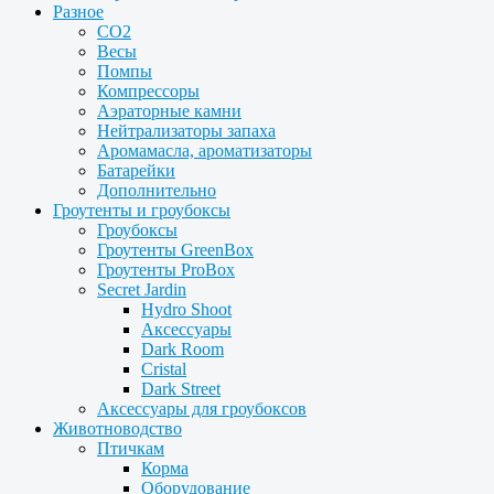
Разное
CO2
Весы
Помпы
Компрессоры
Аэраторные камни
Нейтрализаторы запаха
Аромамасла, ароматизаторы
Батарейки
Дополнительно
Гроутенты и гроубоксы
Гроубоксы
Гроутенты GreenBox
Гроутенты ProBox
Secret Jardin
Hydro Shoot
Аксессуары
Dark Room
Cristal
Dark Street
Аксессуары для гроубоксов
Животноводство
Птичкам
Корма
Оборудование