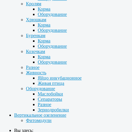
Кролям
Корма
Оборудование
Хрюшкам
Корма
Оборудование
Буренкам
Корма
Оборудование
Козочкам
Корма
Оборудование
Разное
Живность
Яйцо инкубационное
Живая птица
Оборудование
Маслобойки
Сепараторы
Разное
Зернодробилки
Вертикальное озеленение
Фитомодули
Вы здесь: