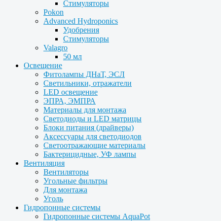
Стимуляторы
Pokon
Advanced Hydroponics
Удобрения
Стимуляторы
Valagro
50 мл
Освещение
Фитолампы ДНаТ, ЭСЛ
Светильники, отражатели
LED освещение
ЭПРА, ЭМПРА
Материалы для монтажа
Светодиоды и LED матрицы
Блоки питания (драйверы)
Аксессуары для светодиодов
Светоотражающие материалы
Бактерицидные, УФ лампы
Вентиляция
Вентиляторы
Угольные фильтры
Для монтажа
Уголь
Гидропонные системы
Гидропонные системы AquaPot