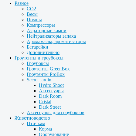
Разное
CO2
Весы
Помпы
Компрессоры
Аэраторные камни
Нейтрализаторы запаха
Аромамасла, ароматизаторы
Батарейки
Дополнительно
Гроутенты и гроубоксы
Гроубоксы
Гроутенты GreenBox
Гроутенты ProBox
Secret Jardin
Hydro Shoot
Аксессуары
Dark Room
Cristal
Dark Street
Аксессуары для гроубоксов
Животноводство
Птичкам
Корма
Оборудование