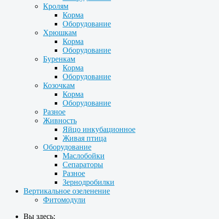
Кролям
Корма
Оборудование
Хрюшкам
Корма
Оборудование
Буренкам
Корма
Оборудование
Козочкам
Корма
Оборудование
Разное
Живность
Яйцо инкубационное
Живая птица
Оборудование
Маслобойки
Сепараторы
Разное
Зернодробилки
Вертикальное озеленение
Фитомодули
Вы здесь: