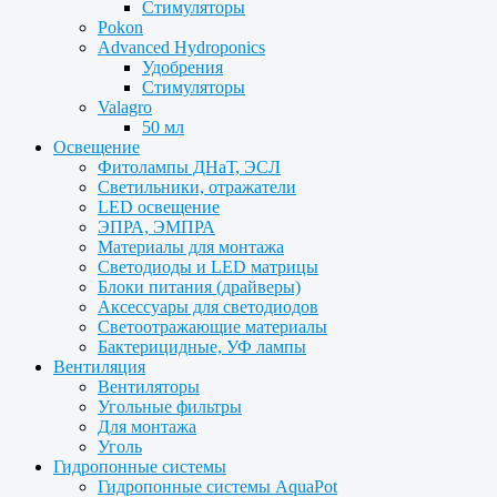
Стимуляторы
Pokon
Advanced Hydroponics
Удобрения
Стимуляторы
Valagro
50 мл
Освещение
Фитолампы ДНаТ, ЭСЛ
Светильники, отражатели
LED освещение
ЭПРА, ЭМПРА
Материалы для монтажа
Светодиоды и LED матрицы
Блоки питания (драйверы)
Аксессуары для светодиодов
Светоотражающие материалы
Бактерицидные, УФ лампы
Вентиляция
Вентиляторы
Угольные фильтры
Для монтажа
Уголь
Гидропонные системы
Гидропонные системы AquaPot