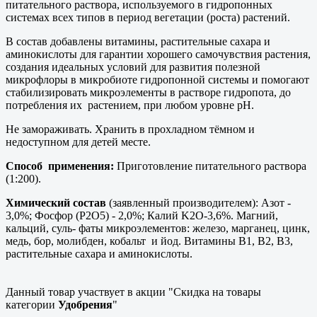
питательного раствора, используемого в гидропонных
системах всех типов в период вегетации (роста) растений.
В состав добавлены витамины, растительные сахара и
аминокислоты для гарантии хорошего самочувствия растения,
создания идеальных условий для развития полезной
микрофлоры в микробиоте гидропонной системы и помогают
стабилизировать микроэлементы в растворе гидропота, до
потребления их растением, при любом уровне pH.
Не замораживать. Хранить в прохладном тёмном и
недоступном для детей месте.
Способ применения:
Приготовление питательного раствора
(1:200).
Химический состав
(заявленный производителем): Азот -
3,0%; Фосфор (P2O5) - 2,0%; Калий K2O-3,6%. Магний,
кальций, суль- фаты микроэлементов: железо, марганец, цинк,
медь, бор, молибден, кобальт и йод. Витамины B1, B2, B3,
растительные сахара и аминокислоты.
Данный товар участвует в акции "Скидка на товары
категории
Удобрения
"