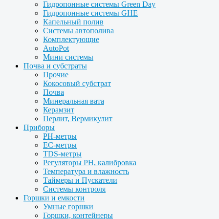
Гидропонные системы Green Day
Гидропонные системы GHE
Капельный полив
Системы автополива
Комплектующие
AutoPot
Мини системы
Почва и субстраты
Прочие
Кокосовый субстрат
Почва
Минеральная вата
Керамзит
Перлит, Вермикулит
Приборы
PH-метры
EC-метры
TDS-метры
Регуляторы PH, калибровка
Температура и влажность
Таймеры и Пускатели
Системы контроля
Горшки и емкости
Умные горшки
Горшки, контейнеры