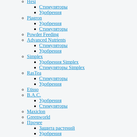
Hesi
Стимуляторы
Удобрения
Plagron
Удобрения
Стимуляторы
Powder Feeding
Advanced Nutrients
Стимуляторы
Удобрения
Simplex
Удобрения Simplex
Стимуляторы Simplex
RasTea
Стимуляторы
Удобрения
Etisso
B.A.C.
Удобрения
Стимуляторы
Maxiclon
Greenworld
Прочее
Защита растений
Удобрения