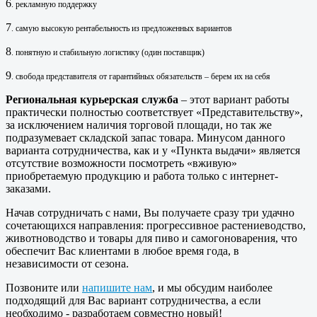
6
.
рекламную поддержку
7
.
самую высокую рентабельность из предложенных вариантов
8
.
понятную и стабильную логистику (один поставщик)
9
.
свобода представителя от гарантийных обязательств – берем их на себя
Региональная курьерская служба
– этот вариант работы
практически полностью соответствует «Представительству»,
за исключением наличия торговой площади, но так же
подразумевает складской запас товара. Минусом данного
варианта сотрудничества, как и у «Пункта выдачи» является
отсутствие возможности посмотреть «вживую»
приобретаемую продукцию и работа только с интернет-
заказами.
Начав сотрудничать с нами, Вы получаете сразу три удачно
сочетающихся направления: прогрессивное растениеводство,
животноводство и товары для пиво и самогоноварения, что
обеспечит Вас клиентами в любое время года, в
независимости от сезона.
Позвоните или
напишите нам
, и мы обсудим наиболее
подходящий для Вас вариант сотрудничества, а если
необходимо - разработаем совместно новый!