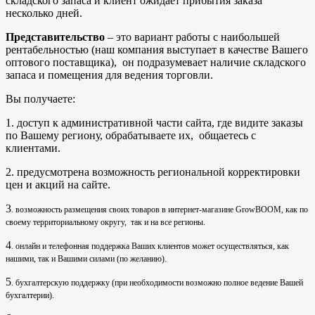
складского запаса и клиент ожидает прибытия заказа
несколько дней.
Представительство
– это вариант работы с наибольшей
рентабельностью (наш компания выступает в качестве Вашего
оптового поставщика), он подразумевает наличие складского
запаса и помещения для ведения торговли.
Вы получаете:
1. доступ к административной части сайта, где видите заказы
по Вашему региону, обрабатываете их, общаетесь с
клиентами.
2. предусмотрена возможность региональной корректировки
цен и акций на сайте.
3
.
возможность размещения своих товаров в интернет-магазине GrowBOOM, как по
своему территориальному округу, так и на все регионы.
4
.
онлайн и телефонная поддержка Ваших клиентов может осуществляться, как
нашими, так и Вашими силами (по желанию).
5
.
бухгалтерскую поддержку (при необходимости возможно полное ведение Вашей
бухгалтерии).