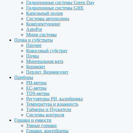
Гидропонные системы Green Day
Гидропонные системы GHE
Капельный полив
Системы автополива
Комплектующие
AutoPot
Мини системы
Почва и субстраты
Прочие
Кокосовый субстрат
Почва
Минеральная вата
Керамзит
Перлит, Вермикулит
Приборы
PH-метры
EC-метры
TDS-метры
Регуляторы PH, калибровка
Температура и влажность
Таймеры и Пускатели
Системы контроля
Горшки и емкости
Умные горшки
Горшки, контейнеры