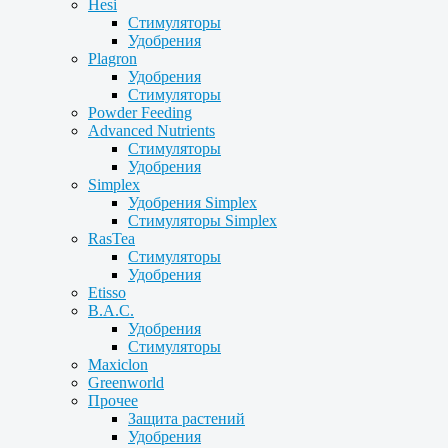
Hesi
Стимуляторы
Удобрения
Plagron
Удобрения
Стимуляторы
Powder Feeding
Advanced Nutrients
Стимуляторы
Удобрения
Simplex
Удобрения Simplex
Стимуляторы Simplex
RasTea
Стимуляторы
Удобрения
Etisso
B.A.C.
Удобрения
Стимуляторы
Maxiclon
Greenworld
Прочее
Защита растений
Удобрения