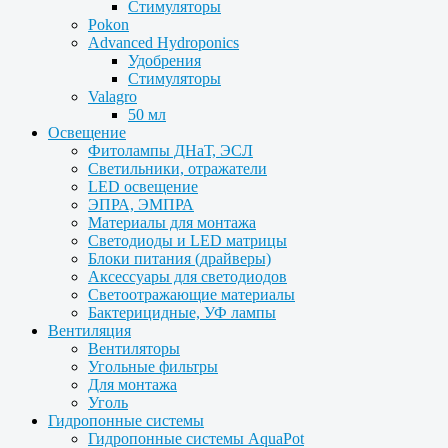
Стимуляторы
Pokon
Advanced Hydroponics
Удобрения
Стимуляторы
Valagro
50 мл
Освещение
Фитолампы ДНаТ, ЭСЛ
Светильники, отражатели
LED освещение
ЭПРА, ЭМПРА
Материалы для монтажа
Светодиоды и LED матрицы
Блоки питания (драйверы)
Аксессуары для светодиодов
Светоотражающие материалы
Бактерицидные, УФ лампы
Вентиляция
Вентиляторы
Угольные фильтры
Для монтажа
Уголь
Гидропонные системы
Гидропонные системы AquaPot