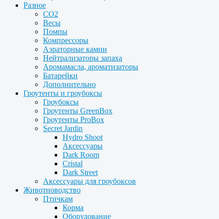
Разное
CO2
Весы
Помпы
Компрессоры
Аэраторные камни
Нейтрализаторы запаха
Аромамасла, ароматизаторы
Батарейки
Дополнительно
Гроутенты и гроубоксы
Гроубоксы
Гроутенты GreenBox
Гроутенты ProBox
Secret Jardin
Hydro Shoot
Аксессуары
Dark Room
Cristal
Dark Street
Аксессуары для гроубоксов
Животноводство
Птичкам
Корма
Оборудование