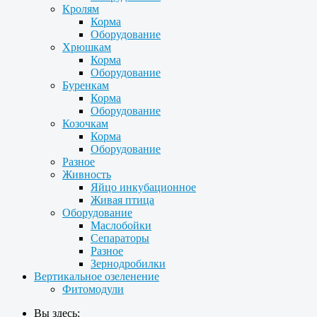
Кролям
Корма
Оборудование
Хрюшкам
Корма
Оборудование
Буренкам
Корма
Оборудование
Козочкам
Корма
Оборудование
Разное
Живность
Яйцо инкубационное
Живая птица
Оборудование
Маслобойки
Сепараторы
Разное
Зернодробилки
Вертикальное озеленение
Фитомодули
Вы здесь: