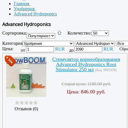
Главная
Удобрения
Advanced Hydroponics
Advanced Hydroponics
Сортировка:
Количество:
Категория:
Цена:
RUR
RUR
Сбро
от
до
Стимулятор корнеобразования
Advanced Hydroponics Root
Stimulator 250 мл
(Код:
9001658
)
Старая цена:
1180.00 руб.
Цена:
846.00 руб.
Отзывов (0)