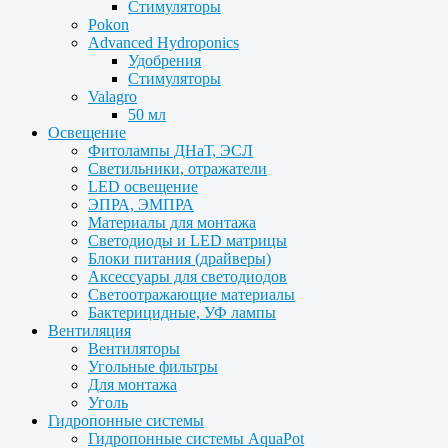
Стимуляторы
Pokon
Advanced Hydroponics
Удобрения
Стимуляторы
Valagro
50 мл
Освещение
Фитолампы ДНаТ, ЭСЛ
Светильники, отражатели
LED освещение
ЭПРА, ЭМПРА
Материалы для монтажа
Светодиоды и LED матрицы
Блоки питания (драйверы)
Аксессуары для светодиодов
Светоотражающие материалы
Бактерицидные, УФ лампы
Вентиляция
Вентиляторы
Угольные фильтры
Для монтажа
Уголь
Гидропонные системы
Гидропонные системы AquaPot