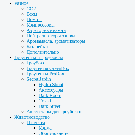
Разное
CO2
Весы
Помпы
Компрессоры
Аэраторные камни
Нейтрализаторы запаха
Аромамасла, ароматизаторы
Батарейки
Дополнительно
Гроутенты и гроубоксы
Гроубоксы
Гроутенты GreenBox
Гроутенты ProBox
Secret Jardin
Hydro Shoot
Аксессуары
Dark Room
Cristal
Dark Street
Аксессуары для гроубоксов
Животноводство
Птичкам
Корма
Оборудование