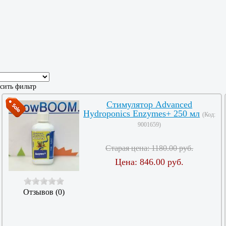
сить фильтр
Стимулятор Advanced
Hydroponics Enzymes+ 250 мл
(Код:
9001659
)
Старая цена:
1180.00 руб.
Цена:
846.00 руб.
Отзывов (0)