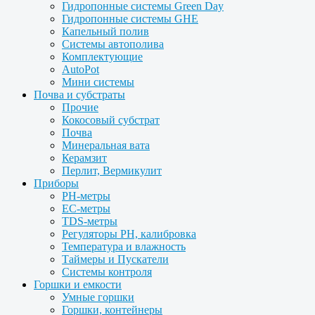
Гидропонные системы Green Day
Гидропонные системы GHE
Капельный полив
Системы автополива
Комплектующие
AutoPot
Мини системы
Почва и субстраты
Прочие
Кокосовый субстрат
Почва
Минеральная вата
Керамзит
Перлит, Вермикулит
Приборы
PH-метры
EC-метры
TDS-метры
Регуляторы PH, калибровка
Температура и влажность
Таймеры и Пускатели
Системы контроля
Горшки и емкости
Умные горшки
Горшки, контейнеры