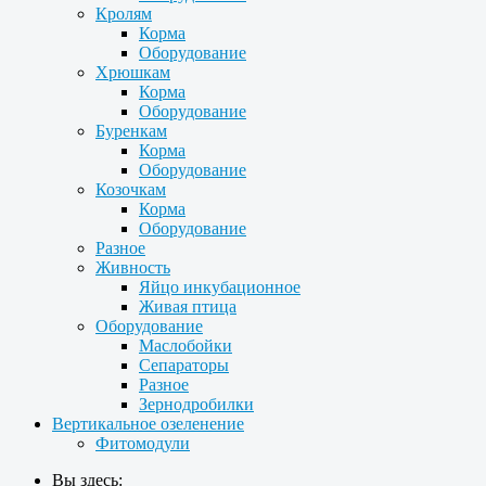
Кролям
Корма
Оборудование
Хрюшкам
Корма
Оборудование
Буренкам
Корма
Оборудование
Козочкам
Корма
Оборудование
Разное
Живность
Яйцо инкубационное
Живая птица
Оборудование
Маслобойки
Сепараторы
Разное
Зернодробилки
Вертикальное озеленение
Фитомодули
Вы здесь: