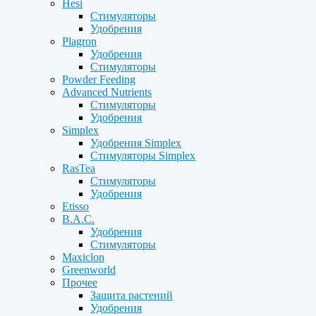
Hesi
Стимуляторы
Удобрения
Plagron
Удобрения
Стимуляторы
Powder Feeding
Advanced Nutrients
Стимуляторы
Удобрения
Simplex
Удобрения Simplex
Стимуляторы Simplex
RasTea
Стимуляторы
Удобрения
Etisso
B.A.C.
Удобрения
Стимуляторы
Maxiclon
Greenworld
Прочее
Защита растений
Удобрения