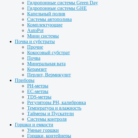
Гидропонные системы Green Day
Гидропонные системы GHE
Капельный полив
Системы автополива
Комплектующие
AutoPot
Мини системы
Почва и субстраты
Прочие
Кокосовый субстрат
Почва
Минеральная вата
Керамзит
Перлит, Вермикулит
Приборы
PH-метры
EC-метры
TDS-метры
Регуляторы PH, калибровка
Температура и влажность
Таймеры и Пускатели
Системы контроля
Горшки и емкости
Умные горшки
Горшки, контейнеры