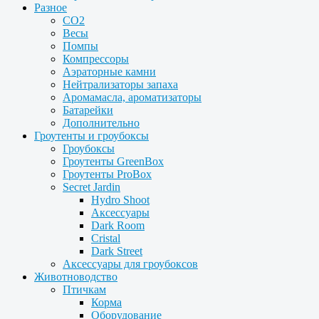
Разное
CO2
Весы
Помпы
Компрессоры
Аэраторные камни
Нейтрализаторы запаха
Аромамасла, ароматизаторы
Батарейки
Дополнительно
Гроутенты и гроубоксы
Гроубоксы
Гроутенты GreenBox
Гроутенты ProBox
Secret Jardin
Hydro Shoot
Аксессуары
Dark Room
Cristal
Dark Street
Аксессуары для гроубоксов
Животноводство
Птичкам
Корма
Оборудование