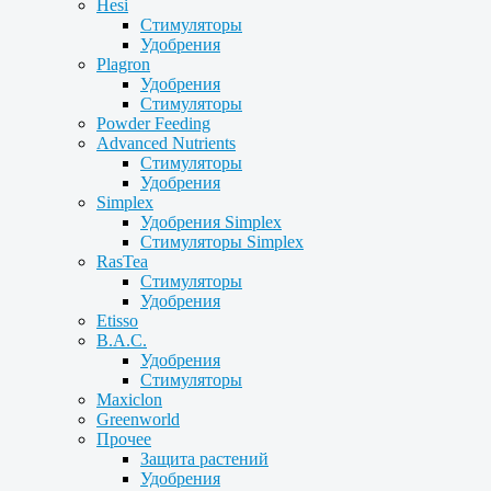
Hesi
Стимуляторы
Удобрения
Plagron
Удобрения
Стимуляторы
Powder Feeding
Advanced Nutrients
Стимуляторы
Удобрения
Simplex
Удобрения Simplex
Стимуляторы Simplex
RasTea
Стимуляторы
Удобрения
Etisso
B.A.C.
Удобрения
Стимуляторы
Maxiclon
Greenworld
Прочее
Защита растений
Удобрения