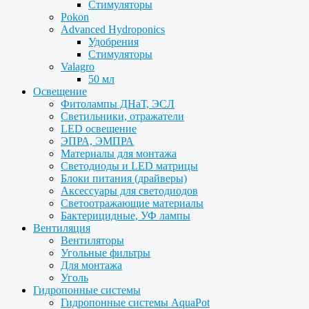
Стимуляторы
Pokon
Advanced Hydroponics
Удобрения
Стимуляторы
Valagro
50 мл
Освещение
Фитолампы ДНаТ, ЭСЛ
Светильники, отражатели
LED освещение
ЭПРА, ЭМПРА
Материалы для монтажа
Светодиоды и LED матрицы
Блоки питания (драйверы)
Аксессуары для светодиодов
Светоотражающие материалы
Бактерицидные, УФ лампы
Вентиляция
Вентиляторы
Угольные фильтры
Для монтажа
Уголь
Гидропонные системы
Гидропонные системы AquaPot