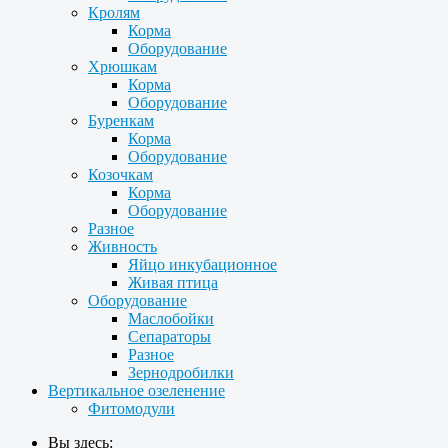
Кролям
Корма
Оборудование
Хрюшкам
Корма
Оборудование
Буренкам
Корма
Оборудование
Козочкам
Корма
Оборудование
Разное
Живность
Яйцо инкубационное
Живая птица
Оборудование
Маслобойки
Сепараторы
Разное
Зернодробилки
Вертикальное озеленение
Фитомодули
Вы здесь: