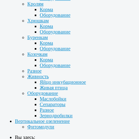
Кролям
Корма
Оборудование
Хрюшкам
Корма
Оборудование
Буренкам
Корма
Оборудование
Козочкам
Корма
Оборудование
Разное
Живность
Яйцо инкубационное
Живая птица
Оборудование
Маслобойки
Сепараторы
Разное
Зернодробилки
Вертикальное озеленение
Фитомодули
Вы здесь: