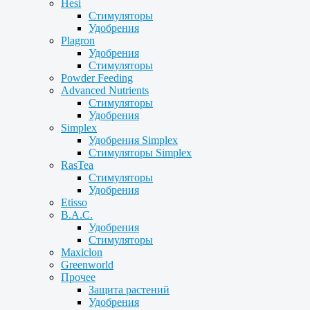
Hesi
Стимуляторы
Удобрения
Plagron
Удобрения
Стимуляторы
Powder Feeding
Advanced Nutrients
Стимуляторы
Удобрения
Simplex
Удобрения Simplex
Стимуляторы Simplex
RasTea
Стимуляторы
Удобрения
Etisso
B.A.C.
Удобрения
Стимуляторы
Maxiclon
Greenworld
Прочее
Защита растений
Удобрения