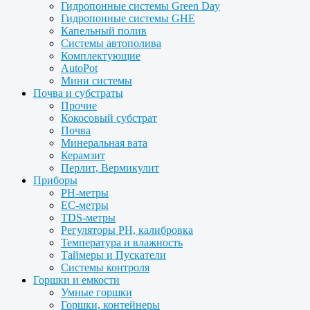
Гидропонные системы Green Day
Гидропонные системы GHE
Капельный полив
Системы автополива
Комплектующие
AutoPot
Мини системы
Почва и субстраты
Прочие
Кокосовый субстрат
Почва
Минеральная вата
Керамзит
Перлит, Вермикулит
Приборы
PH-метры
EC-метры
TDS-метры
Регуляторы PH, калибровка
Температура и влажность
Таймеры и Пускатели
Системы контроля
Горшки и емкости
Умные горшки
Горшки, контейнеры