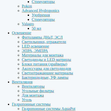
Стимуляторы
Pokon
Advanced Hydroponics
Удобрения
Стимуляторы
Valagro
50 мл
Освещение
Фитолампы ДНаТ, ЭСЛ
Светильники, отражатели
LED освещение
ЭПРА, ЭМПРА
Материалы для монтажа
Светодиоды и LED матрицы
Блоки питания (драйверы)
Аксессуары для светодиодов
Светоотражающие материалы
Бактерицидные, УФ лампы
Вентиляция
Вентиляторы
Угольные фильтры
Для монтажа
Уголь
Гидропонные системы
Гидропонные системы AquaPot