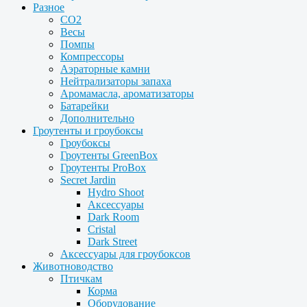
Разное
CO2
Весы
Помпы
Компрессоры
Аэраторные камни
Нейтрализаторы запаха
Аромамасла, ароматизаторы
Батарейки
Дополнительно
Гроутенты и гроубоксы
Гроубоксы
Гроутенты GreenBox
Гроутенты ProBox
Secret Jardin
Hydro Shoot
Аксессуары
Dark Room
Cristal
Dark Street
Аксессуары для гроубоксов
Животноводство
Птичкам
Корма
Оборудование