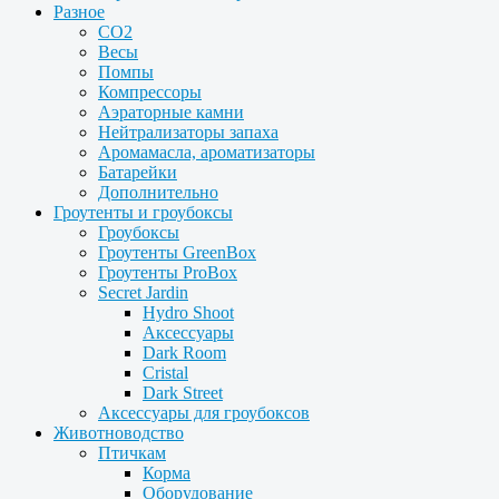
Разное
CO2
Весы
Помпы
Компрессоры
Аэраторные камни
Нейтрализаторы запаха
Аромамасла, ароматизаторы
Батарейки
Дополнительно
Гроутенты и гроубоксы
Гроубоксы
Гроутенты GreenBox
Гроутенты ProBox
Secret Jardin
Hydro Shoot
Аксессуары
Dark Room
Cristal
Dark Street
Аксессуары для гроубоксов
Животноводство
Птичкам
Корма
Оборудование