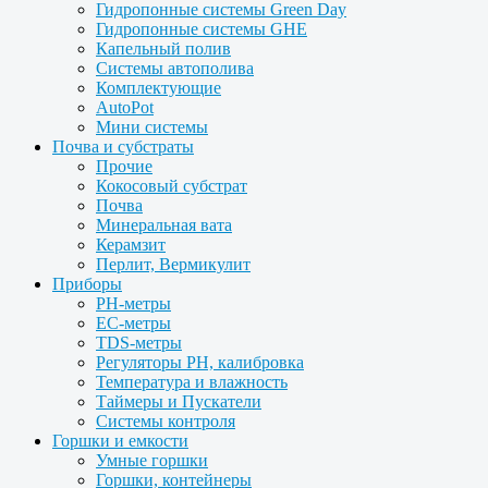
Гидропонные системы Green Day
Гидропонные системы GHE
Капельный полив
Системы автополива
Комплектующие
AutoPot
Мини системы
Почва и субстраты
Прочие
Кокосовый субстрат
Почва
Минеральная вата
Керамзит
Перлит, Вермикулит
Приборы
PH-метры
EC-метры
TDS-метры
Регуляторы PH, калибровка
Температура и влажность
Таймеры и Пускатели
Системы контроля
Горшки и емкости
Умные горшки
Горшки, контейнеры