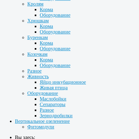
Кролям
Корма
Оборудование
Хрюшкам
Корма
Оборудование
Буренкам
Корма
Оборудование
Козочкам
Корма
Оборудование
Разное
Живность
Яйцо инкубационное
Живая птица
Оборудование
Маслобойки
Сепараторы
Разное
Зернодробилки
Вертикальное озеленение
Фитомодули
Вы здесь: