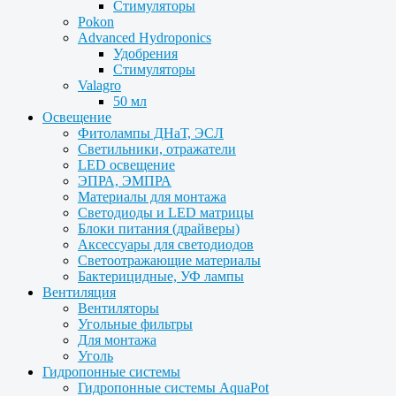
Стимуляторы
Pokon
Advanced Hydroponics
Удобрения
Стимуляторы
Valagro
50 мл
Освещение
Фитолампы ДНаТ, ЭСЛ
Светильники, отражатели
LED освещение
ЭПРА, ЭМПРА
Материалы для монтажа
Светодиоды и LED матрицы
Блоки питания (драйверы)
Аксессуары для светодиодов
Светоотражающие материалы
Бактерицидные, УФ лампы
Вентиляция
Вентиляторы
Угольные фильтры
Для монтажа
Уголь
Гидропонные системы
Гидропонные системы AquaPot