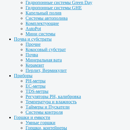
Гидропонные системы Green Day
Гидропонные системы GHE
Капельный полив
Системы автополива
Комплектующие
AutoPot
Мини системы
Почва и субстраты
Прочие
Кокосовый субстрат
Почва
Минеральная вата
Керамзит
Перлит, Вермикулит
Приборы
PH-метры
EC-метры
TDS-метры
Регуляторы PH, калибровка
Температура и влажность
Таймеры и Пускатели
Системы контроля
Горшки и емкости
Умные горшки
Горшки, контейнеры