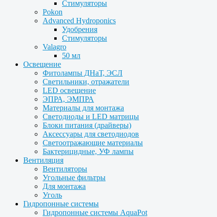
Стимуляторы
Pokon
Advanced Hydroponics
Удобрения
Стимуляторы
Valagro
50 мл
Освещение
Фитолампы ДНаТ, ЭСЛ
Светильники, отражатели
LED освещение
ЭПРА, ЭМПРА
Материалы для монтажа
Светодиоды и LED матрицы
Блоки питания (драйверы)
Аксессуары для светодиодов
Светоотражающие материалы
Бактерицидные, УФ лампы
Вентиляция
Вентиляторы
Угольные фильтры
Для монтажа
Уголь
Гидропонные системы
Гидропонные системы AquaPot