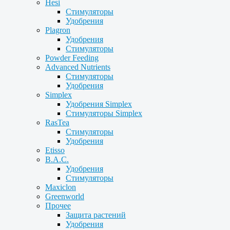
Hesi
Стимуляторы
Удобрения
Plagron
Удобрения
Стимуляторы
Powder Feeding
Advanced Nutrients
Стимуляторы
Удобрения
Simplex
Удобрения Simplex
Стимуляторы Simplex
RasTea
Стимуляторы
Удобрения
Etisso
B.A.C.
Удобрения
Стимуляторы
Maxiclon
Greenworld
Прочее
Защита растений
Удобрения