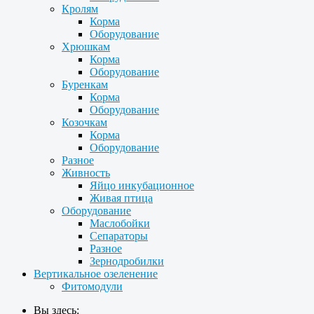
Кролям
Корма
Оборудование
Хрюшкам
Корма
Оборудование
Буренкам
Корма
Оборудование
Козочкам
Корма
Оборудование
Разное
Живность
Яйцо инкубационное
Живая птица
Оборудование
Маслобойки
Сепараторы
Разное
Зернодробилки
Вертикальное озеленение
Фитомодули
Вы здесь: