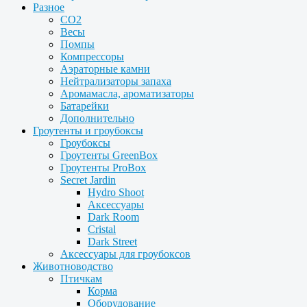
Разное
CO2
Весы
Помпы
Компрессоры
Аэраторные камни
Нейтрализаторы запаха
Аромамасла, ароматизаторы
Батарейки
Дополнительно
Гроутенты и гроубоксы
Гроубоксы
Гроутенты GreenBox
Гроутенты ProBox
Secret Jardin
Hydro Shoot
Аксессуары
Dark Room
Cristal
Dark Street
Аксессуары для гроубоксов
Животноводство
Птичкам
Корма
Оборудование