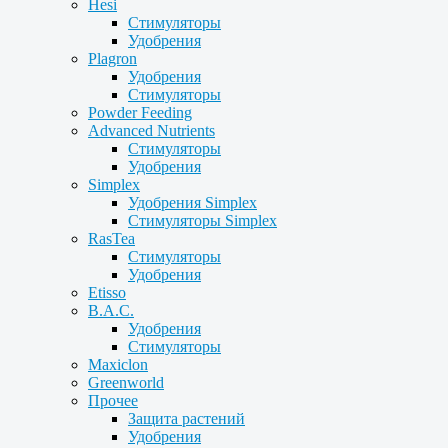
Hesi
Стимуляторы
Удобрения
Plagron
Удобрения
Стимуляторы
Powder Feeding
Advanced Nutrients
Стимуляторы
Удобрения
Simplex
Удобрения Simplex
Стимуляторы Simplex
RasTea
Стимуляторы
Удобрения
Etisso
B.A.C.
Удобрения
Стимуляторы
Maxiclon
Greenworld
Прочее
Защита растений
Удобрения