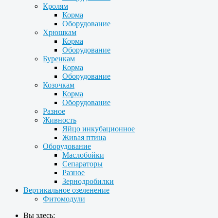
Кролям
Корма
Оборудование
Хрюшкам
Корма
Оборудование
Буренкам
Корма
Оборудование
Козочкам
Корма
Оборудование
Разное
Живность
Яйцо инкубационное
Живая птица
Оборудование
Маслобойки
Сепараторы
Разное
Зернодробилки
Вертикальное озеленение
Фитомодули
Вы здесь: