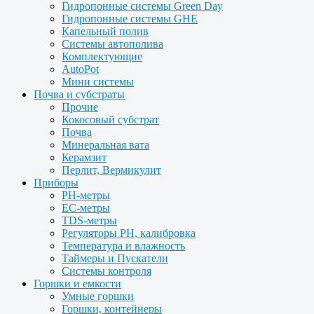
Гидропонные системы Green Day
Гидропонные системы GHE
Капельный полив
Системы автополива
Комплектующие
AutoPot
Мини системы
Почва и субстраты
Прочие
Кокосовый субстрат
Почва
Минеральная вата
Керамзит
Перлит, Вермикулит
Приборы
PH-метры
EC-метры
TDS-метры
Регуляторы PH, калибровка
Температура и влажность
Таймеры и Пускатели
Системы контроля
Горшки и емкости
Умные горшки
Горшки, контейнеры