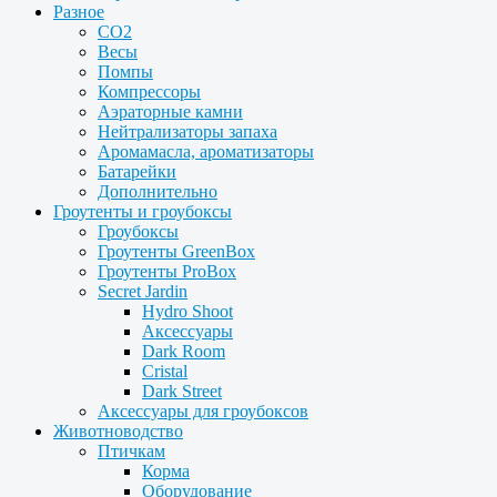
Разное
CO2
Весы
Помпы
Компрессоры
Аэраторные камни
Нейтрализаторы запаха
Аромамасла, ароматизаторы
Батарейки
Дополнительно
Гроутенты и гроубоксы
Гроубоксы
Гроутенты GreenBox
Гроутенты ProBox
Secret Jardin
Hydro Shoot
Аксессуары
Dark Room
Cristal
Dark Street
Аксессуары для гроубоксов
Животноводство
Птичкам
Корма
Оборудование