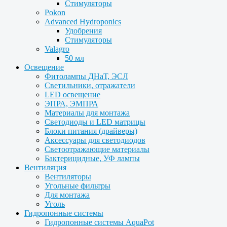
Стимуляторы
Pokon
Advanced Hydroponics
Удобрения
Стимуляторы
Valagro
50 мл
Освещение
Фитолампы ДНаТ, ЭСЛ
Светильники, отражатели
LED освещение
ЭПРА, ЭМПРА
Материалы для монтажа
Светодиоды и LED матрицы
Блоки питания (драйверы)
Аксессуары для светодиодов
Светоотражающие материалы
Бактерицидные, УФ лампы
Вентиляция
Вентиляторы
Угольные фильтры
Для монтажа
Уголь
Гидропонные системы
Гидропонные системы AquaPot