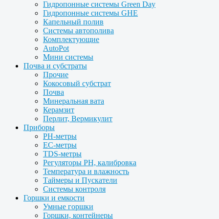
Гидропонные системы Green Day
Гидропонные системы GHE
Капельный полив
Системы автополива
Комплектующие
AutoPot
Мини системы
Почва и субстраты
Прочие
Кокосовый субстрат
Почва
Минеральная вата
Керамзит
Перлит, Вермикулит
Приборы
PH-метры
EC-метры
TDS-метры
Регуляторы PH, калибровка
Температура и влажность
Таймеры и Пускатели
Системы контроля
Горшки и емкости
Умные горшки
Горшки, контейнеры