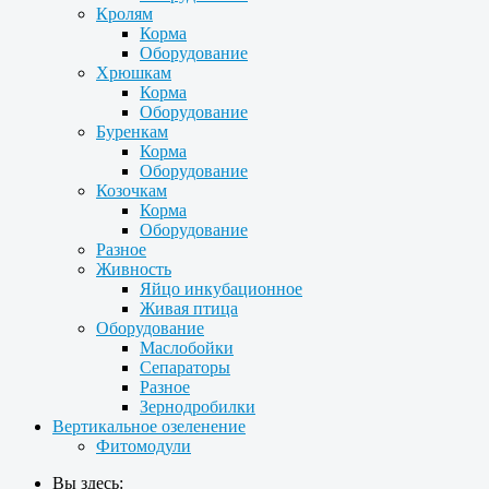
Кролям
Корма
Оборудование
Хрюшкам
Корма
Оборудование
Буренкам
Корма
Оборудование
Козочкам
Корма
Оборудование
Разное
Живность
Яйцо инкубационное
Живая птица
Оборудование
Маслобойки
Сепараторы
Разное
Зернодробилки
Вертикальное озеленение
Фитомодули
Вы здесь: