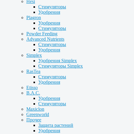
Hesi
Стимуляторы
Удобрения
Plagron
Удобрения
Стимуляторы
Powder Feeding
Advanced Nutrients
Стимуляторы
Удобрения
Simplex
Удобрения Simplex
Стимуляторы Simplex
RasTea
Стимуляторы
Удобрения
Etisso
B.A.C.
Удобрения
Стимуляторы
Maxiclon
Greenworld
Прочее
Защита растений
Удобрения