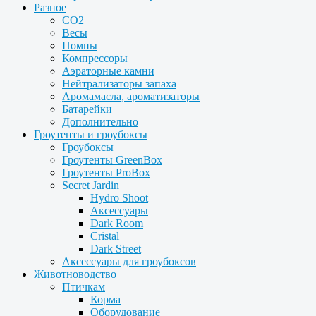
Разное
CO2
Весы
Помпы
Компрессоры
Аэраторные камни
Нейтрализаторы запаха
Аромамасла, ароматизаторы
Батарейки
Дополнительно
Гроутенты и гроубоксы
Гроубоксы
Гроутенты GreenBox
Гроутенты ProBox
Secret Jardin
Hydro Shoot
Аксессуары
Dark Room
Cristal
Dark Street
Аксессуары для гроубоксов
Животноводство
Птичкам
Корма
Оборудование