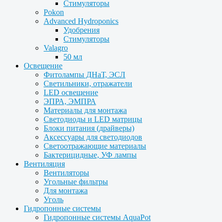
Стимуляторы
Pokon
Advanced Hydroponics
Удобрения
Стимуляторы
Valagro
50 мл
Освещение
Фитолампы ДНаТ, ЭСЛ
Светильники, отражатели
LED освещение
ЭПРА, ЭМПРА
Материалы для монтажа
Светодиоды и LED матрицы
Блоки питания (драйверы)
Аксессуары для светодиодов
Светоотражающие материалы
Бактерицидные, УФ лампы
Вентиляция
Вентиляторы
Угольные фильтры
Для монтажа
Уголь
Гидропонные системы
Гидропонные системы AquaPot