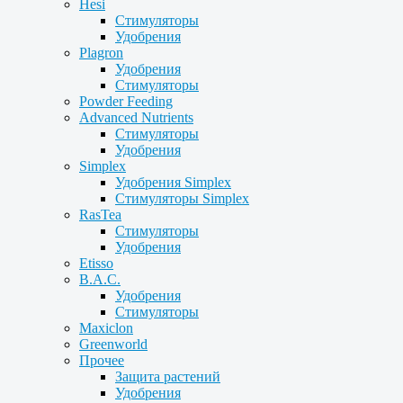
Hesi
Стимуляторы
Удобрения
Plagron
Удобрения
Стимуляторы
Powder Feeding
Advanced Nutrients
Стимуляторы
Удобрения
Simplex
Удобрения Simplex
Стимуляторы Simplex
RasTea
Стимуляторы
Удобрения
Etisso
B.A.C.
Удобрения
Стимуляторы
Maxiclon
Greenworld
Прочее
Защита растений
Удобрения