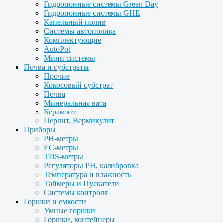
Гидропонные системы Green Day
Гидропонные системы GHE
Капельный полив
Системы автополива
Комплектующие
AutoPot
Мини системы
Почва и субстраты
Прочие
Кокосовый субстрат
Почва
Минеральная вата
Керамзит
Перлит, Вермикулит
Приборы
PH-метры
EC-метры
TDS-метры
Регуляторы PH, калибровка
Температура и влажность
Таймеры и Пускатели
Системы контроля
Горшки и емкости
Умные горшки
Горшки, контейнеры