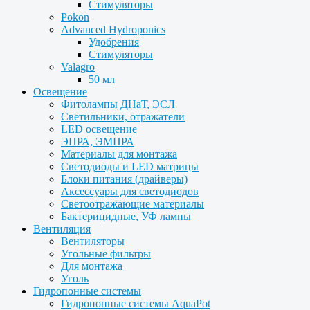
Стимуляторы
Pokon
Advanced Hydroponics
Удобрения
Стимуляторы
Valagro
50 мл
Освещение
Фитолампы ДНаТ, ЭСЛ
Светильники, отражатели
LED освещение
ЭПРА, ЭМПРА
Материалы для монтажа
Светодиоды и LED матрицы
Блоки питания (драйверы)
Аксессуары для светодиодов
Светоотражающие материалы
Бактерицидные, УФ лампы
Вентиляция
Вентиляторы
Угольные фильтры
Для монтажа
Уголь
Гидропонные системы
Гидропонные системы AquaPot