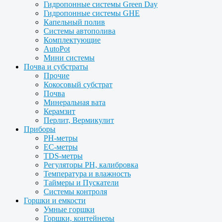
Гидропонные системы Green Day
Гидропонные системы GHE
Капельный полив
Системы автополива
Комплектующие
AutoPot
Мини системы
Почва и субстраты
Прочие
Кокосовый субстрат
Почва
Минеральная вата
Керамзит
Перлит, Вермикулит
Приборы
PH-метры
EC-метры
TDS-метры
Регуляторы PH, калибровка
Температура и влажность
Таймеры и Пускатели
Системы контроля
Горшки и емкости
Умные горшки
Горшки, контейнеры