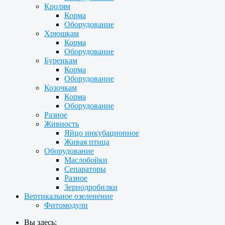
Кролям
Корма
Оборудование
Хрюшкам
Корма
Оборудование
Буренкам
Корма
Оборудование
Козочкам
Корма
Оборудование
Разное
Живность
Яйцо инкубационное
Живая птица
Оборудование
Маслобойки
Сепараторы
Разное
Зернодробилки
Вертикальное озеленение
Фитомодули
Вы здесь: