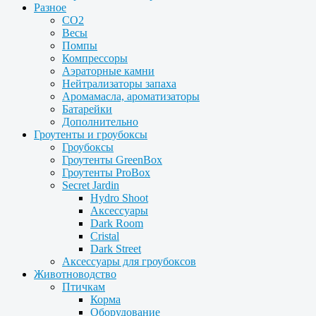
Разное
CO2
Весы
Помпы
Компрессоры
Аэраторные камни
Нейтрализаторы запаха
Аромамасла, ароматизаторы
Батарейки
Дополнительно
Гроутенты и гроубоксы
Гроубоксы
Гроутенты GreenBox
Гроутенты ProBox
Secret Jardin
Hydro Shoot
Аксессуары
Dark Room
Cristal
Dark Street
Аксессуары для гроубоксов
Животноводство
Птичкам
Корма
Оборудование