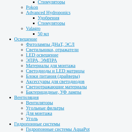
Стимуляторы
Pokon
Advanced Hydroponics
Удобрения
Стимуляторы
Valagro
50 мл
Освещение
Фитолампы ДНаТ, ЭСЛ
Светильники, отражатели
LED освещение
ЭПРА, ЭМПРА
Материалы для монтажа
Светодиоды и LED матрицы
Блоки питания (драйверы)
Аксессуары для светодиодов
Светоотражающие материалы
Бактерицидные, УФ лампы
Вентиляция
Вентиляторы
Угольные фильтры
Для монтажа
Уголь
Гидропонные системы
Гидропонные системы AquaPot