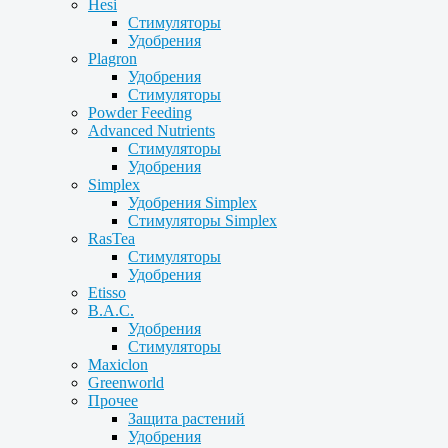
Hesi
Стимуляторы
Удобрения
Plagron
Удобрения
Стимуляторы
Powder Feeding
Advanced Nutrients
Стимуляторы
Удобрения
Simplex
Удобрения Simplex
Стимуляторы Simplex
RasTea
Стимуляторы
Удобрения
Etisso
B.A.C.
Удобрения
Стимуляторы
Maxiclon
Greenworld
Прочее
Защита растений
Удобрения