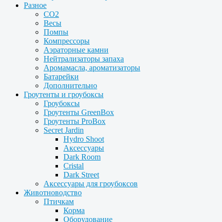
Разное
CO2
Весы
Помпы
Компрессоры
Аэраторные камни
Нейтрализаторы запаха
Аромамасла, ароматизаторы
Батарейки
Дополнительно
Гроутенты и гроубоксы
Гроубоксы
Гроутенты GreenBox
Гроутенты ProBox
Secret Jardin
Hydro Shoot
Аксессуары
Dark Room
Cristal
Dark Street
Аксессуары для гроубоксов
Животноводство
Птичкам
Корма
Оборудование