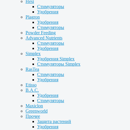
Hesi
Стимуляторы
Удобрения
Plagron
Удобрения
Стимуляторы
Powder Feeding
Advanced Nutrients
Стимуляторы
Удобрения
Simplex
Удобрения Simplex
Стимуляторы Simplex
RasTea
Стимуляторы
Удобрения
Etisso
B.A.C.
Удобрения
Стимуляторы
Maxiclon
Greenworld
Прочее
Защита растений
Удобрения