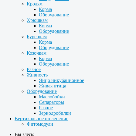
Кролям
Корма
Оборудование
Хрюшкам
Корма
Оборудование
Буренкам
Корма
Оборудование
Козочкам
Корма
Оборудование
Разное
Живность
Яйцо инкубационное
Живая птица
Оборудование
Маслобойки
Сепараторы
Разное
Зернодробилки
Вертикальное озеленение
Фитомодули
Вы здесь: