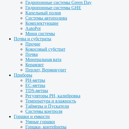
Гидропонные системы Green Day
Гидропонные системы GHE
Капельный полив
Системы автополива
Комплектующие
AutoPot
Мини системы
Почва и субстраты
Прочие
Кокосовый субстрат
Почва
Минеральная вата
Керамзит
Перлит, Вермикулит
Приборы
PH-метры
EC-метры
TDS-метры
Регуляторы PH, калибровка
Температура и влажность
Таймеры и Пускатели
Системы контроля
Горшки и емкости
Умные горшки
Горшки, контейнеры