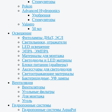
Стимуляторы
Pokon
Advanced Hydroponics
Удобрения
Стимуляторы
Valagro
50 мл
Освещение
Фитолампы ДНаТ, ЭСЛ
Светильники, отражатели
LED освещение
ЭПРА, ЭМПРА
Материалы для монтажа
Светодиоды и LED матрицы
Блоки питания (драйверы)
Аксессуары для светодиодов
Светоотражающие материалы
Бактерицидные, УФ лампы
Вентиляция
Вентиляторы
Угольные фильтры
Для монтажа
Уголь
Гидропонные системы
Гидропонные системы AquaPot