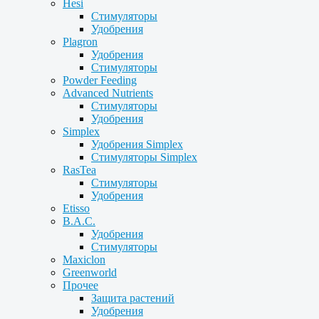
Hesi
Стимуляторы
Удобрения
Plagron
Удобрения
Стимуляторы
Powder Feeding
Advanced Nutrients
Стимуляторы
Удобрения
Simplex
Удобрения Simplex
Стимуляторы Simplex
RasTea
Стимуляторы
Удобрения
Etisso
B.A.C.
Удобрения
Стимуляторы
Maxiclon
Greenworld
Прочее
Защита растений
Удобрения