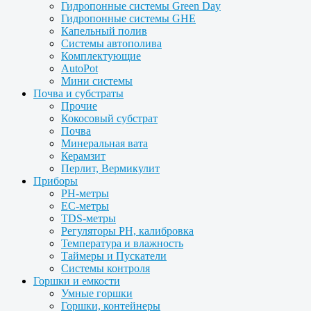
Гидропонные системы Green Day
Гидропонные системы GHE
Капельный полив
Системы автополива
Комплектующие
AutoPot
Мини системы
Почва и субстраты
Прочие
Кокосовый субстрат
Почва
Минеральная вата
Керамзит
Перлит, Вермикулит
Приборы
PH-метры
EC-метры
TDS-метры
Регуляторы PH, калибровка
Температура и влажность
Таймеры и Пускатели
Системы контроля
Горшки и емкости
Умные горшки
Горшки, контейнеры