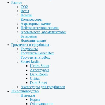
Разное
CO2
Весы
Помпы
Компрессоры
Аэраторные камни
Нейтрализаторы запаха
Аромамасла, ароматизаторы
Батарейки
Дополнительно
Гроутенты и гроубоксы
Гроубоксы
Гроутенты GreenBox
Гроутенты ProBox
Secret Jardin
Hydro Shoot
Аксессуары
Dark Room
Cristal
Dark Street
Аксессуары для гроубоксов
Животноводство
Птичкам
Корма
Оборудование