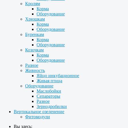
Кролям
Корма
Оборудование
Хрюшкам
Корма
Оборудование
Буренкам
Корма
Оборудование
Козочкам
Корма
Оборудование
Разное
Живность
Яйцо инкубационное
Живая птица
Оборудование
Маслобойки
Сепараторы
Разное
Зернодробилки
Вертикальное озеленение
Фитомодули
Вы здесь: