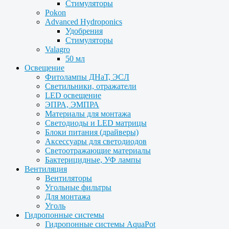
Стимуляторы
Pokon
Advanced Hydroponics
Удобрения
Стимуляторы
Valagro
50 мл
Освещение
Фитолампы ДНаТ, ЭСЛ
Светильники, отражатели
LED освещение
ЭПРА, ЭМПРА
Материалы для монтажа
Светодиоды и LED матрицы
Блоки питания (драйверы)
Аксессуары для светодиодов
Светоотражающие материалы
Бактерицидные, УФ лампы
Вентиляция
Вентиляторы
Угольные фильтры
Для монтажа
Уголь
Гидропонные системы
Гидропонные системы AquaPot