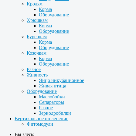
Кролям
Корма
Оборудование
Хрюшкам
Корма
Оборудование
Буренкам
Корма
Оборудование
Козочкам
Корма
Оборудование
Разное
Живность
Яйцо инкубационное
Живая птица
Оборудование
Маслобойки
Сепараторы
Разное
Зернодробилки
Вертикальное озеленение
Фитомодули
Вы здесь: