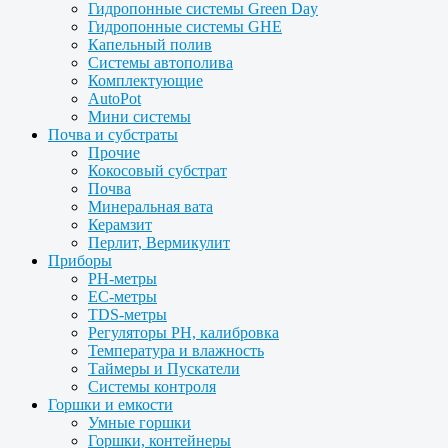
Гидропонные системы Green Day
Гидропонные системы GHE
Капельный полив
Системы автополива
Комплектующие
AutoPot
Мини системы
Почва и субстраты
Прочие
Кокосовый субстрат
Почва
Минеральная вата
Керамзит
Перлит, Вермикулит
Приборы
PH-метры
EC-метры
TDS-метры
Регуляторы PH, калибровка
Температура и влажность
Таймеры и Пускатели
Системы контроля
Горшки и емкости
Умные горшки
Горшки, контейнеры