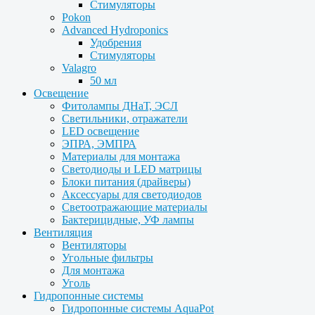
Стимуляторы
Pokon
Advanced Hydroponics
Удобрения
Стимуляторы
Valagro
50 мл
Освещение
Фитолампы ДНаТ, ЭСЛ
Светильники, отражатели
LED освещение
ЭПРА, ЭМПРА
Материалы для монтажа
Светодиоды и LED матрицы
Блоки питания (драйверы)
Аксессуары для светодиодов
Светоотражающие материалы
Бактерицидные, УФ лампы
Вентиляция
Вентиляторы
Угольные фильтры
Для монтажа
Уголь
Гидропонные системы
Гидропонные системы AquaPot