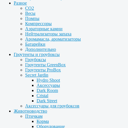
Разное
CO2
Весы
Помпы
Компрессоры
Аэраторные камни
Нейтрализаторы запаха
Аромамасла, ароматизаторы
Батарейки
Дополнительно
Гроутенты и гроубоксы
Гроубоксы
Гроутенты GreenBox
Гроутенты ProBox
Secret Jardin
Hydro Shoot
Аксессуары
Dark Room
Cristal
Dark Street
Аксессуары для гроубоксов
Животноводство
Птичкам
Корма
Оборудование