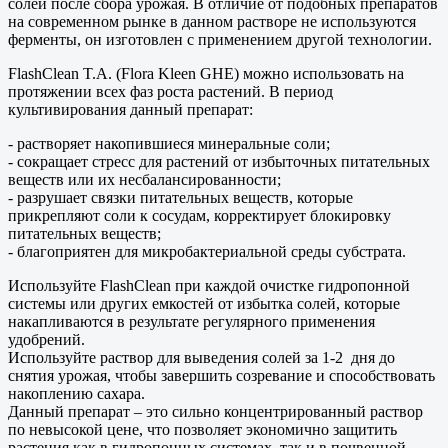
солей после сбора урожая. В отличие от подобных препаратов
на современном рынке в данном растворе не используются
ферменты, он изготовлен с применением другой технологии.
FlashClean T.A. (Flora Kleen GHE) можно использовать на
протяжении всех фаз роста растений. В период
культивирования данный препарат:
- растворяет накопившиеся минеральные соли;
- сокращает стресс для растений от избыточных питательных
веществ или их несбалансированности;
- разрушает связки питательных веществ, которые
прикрепляют соли к сосудам, корректирует блокировку
питательных веществ;
- благоприятен для микробактериальной среды субстрата.
Используйте FlashClean при каждой очистке гидропонной
системы или других емкостей от избытка солей, которые
накапливаются в результате регулярного применения
удобрений.
Используйте раствор для выведения солей за 1-2 дня до
снятия урожая, чтобы завершить созревание и способствовать
накоплению сахара.
Данный препарат – это сильно концентрированный раствор
по невысокой цене, что позволяет экономично защитить
растения как в гидропонных системах, так и в почвенной