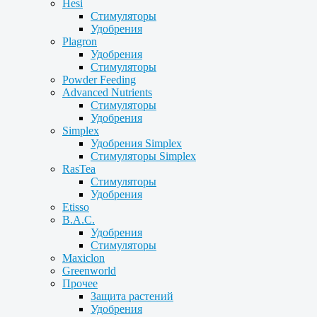
Hesi
Стимуляторы
Удобрения
Plagron
Удобрения
Стимуляторы
Powder Feeding
Advanced Nutrients
Стимуляторы
Удобрения
Simplex
Удобрения Simplex
Стимуляторы Simplex
RasTea
Стимуляторы
Удобрения
Etisso
B.A.C.
Удобрения
Стимуляторы
Maxiclon
Greenworld
Прочее
Защита растений
Удобрения