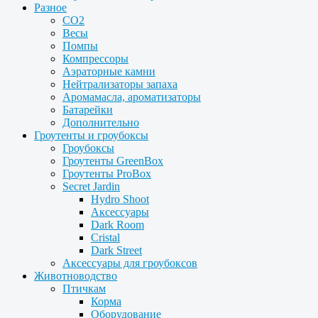
Разное
CO2
Весы
Помпы
Компрессоры
Аэраторные камни
Нейтрализаторы запаха
Аромамасла, ароматизаторы
Батарейки
Дополнительно
Гроутенты и гроубоксы
Гроубоксы
Гроутенты GreenBox
Гроутенты ProBox
Secret Jardin
Hydro Shoot
Аксессуары
Dark Room
Cristal
Dark Street
Аксессуары для гроубоксов
Животноводство
Птичкам
Корма
Оборудование