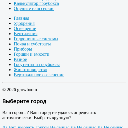
Калькулятор гроубокса
Оцените наш сервис
Главная
Удобрения
Освещение
Вентиляция
Гидропонные системы
Почва и субстраты
Приборы
Горшки и емкости
Разное
Гроутенты и гроубоксы
Животноводство
Вертикальное озеленение
© 2026 growboom
Выберите город
Ваш город -
?
Ваш город не удалось определить
автоматически. Выбрать вручную?
Да
Нет, выбрать другой
Не сейчас
Да
Не сейчас
Да
Не сейчас