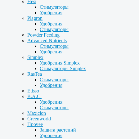
Hesi
Стимуляторы
Удобрения
Plagron
Удобрения
Стимуляторы
Powder Feeding
Advanced Nutrients
Стимуляторы
Удобрения
Simplex
Удобрения Simplex
Стимуляторы Simplex
RasTea
Стимуляторы
Удобрения
Etisso
B.A.C.
Удобрения
Стимуляторы
Maxiclon
Greenworld
Прочее
Защита растений
Удобрения