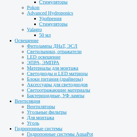
Стимуляторы
Pokon
Advanced Hydroponics
Удобрения
Стимуляторы
Valagro
50 мл
Освещение
Фитолампы ДНаТ, ЭСЛ
Светильники, отражатели
LED освещение
ЭПРА, ЭМПРА
Материалы для монтажа
Светодиоды и LED матрицы
Блоки питания (драйверы)
Аксессуары для светодиодов
Светоотражающие материалы
Бактерицидные, УФ лампы
Вентиляция
Вентиляторы
Угольные фильтры
Для монтажа
Уголь
Гидропонные системы
Гидропонные системы AquaPot