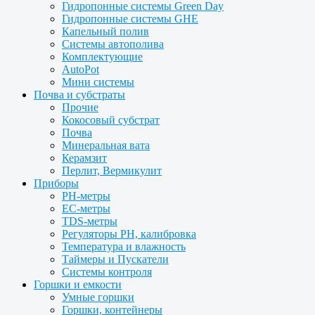
Гидропонные системы Green Day
Гидропонные системы GHE
Капельный полив
Системы автополива
Комплектующие
AutoPot
Мини системы
Почва и субстраты
Прочие
Кокосовый субстрат
Почва
Минеральная вата
Керамзит
Перлит, Вермикулит
Приборы
PH-метры
EC-метры
TDS-метры
Регуляторы PH, калибровка
Температура и влажность
Таймеры и Пускатели
Системы контроля
Горшки и емкости
Умные горшки
Горшки, контейнеры