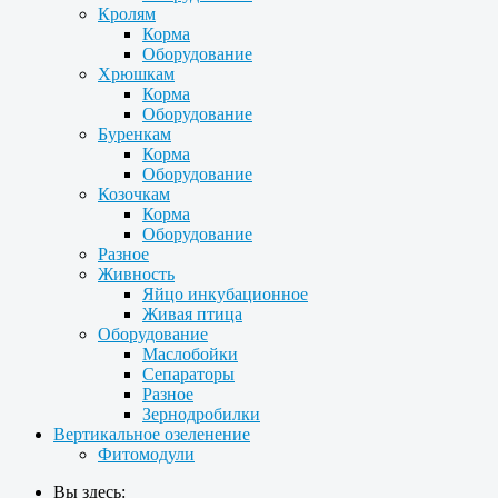
Кролям
Корма
Оборудование
Хрюшкам
Корма
Оборудование
Буренкам
Корма
Оборудование
Козочкам
Корма
Оборудование
Разное
Живность
Яйцо инкубационное
Живая птица
Оборудование
Маслобойки
Сепараторы
Разное
Зернодробилки
Вертикальное озеленение
Фитомодули
Вы здесь: