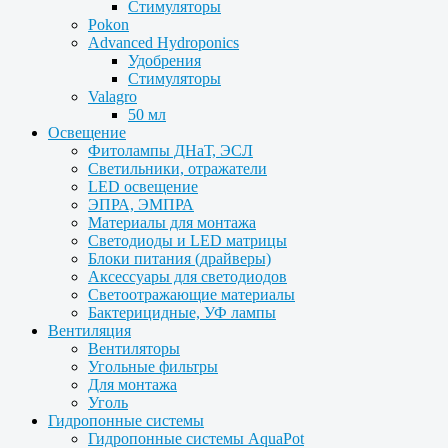
Стимуляторы
Pokon
Advanced Hydroponics
Удобрения
Стимуляторы
Valagro
50 мл
Освещение
Фитолампы ДНаТ, ЭСЛ
Светильники, отражатели
LED освещение
ЭПРА, ЭМПРА
Материалы для монтажа
Светодиоды и LED матрицы
Блоки питания (драйверы)
Аксессуары для светодиодов
Светоотражающие материалы
Бактерицидные, УФ лампы
Вентиляция
Вентиляторы
Угольные фильтры
Для монтажа
Уголь
Гидропонные системы
Гидропонные системы AquaPot