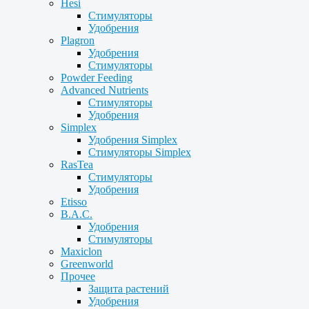
Hesi
Стимуляторы
Удобрения
Plagron
Удобрения
Стимуляторы
Powder Feeding
Advanced Nutrients
Стимуляторы
Удобрения
Simplex
Удобрения Simplex
Стимуляторы Simplex
RasTea
Стимуляторы
Удобрения
Etisso
B.A.C.
Удобрения
Стимуляторы
Maxiclon
Greenworld
Прочее
Защита растений
Удобрения