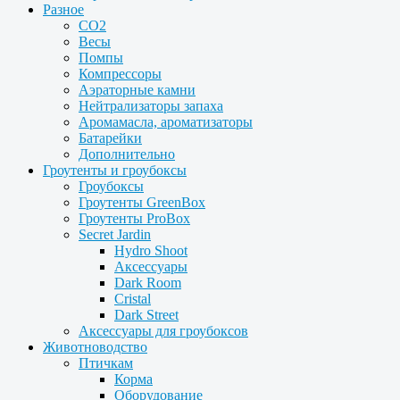
Разное
CO2
Весы
Помпы
Компрессоры
Аэраторные камни
Нейтрализаторы запаха
Аромамасла, ароматизаторы
Батарейки
Дополнительно
Гроутенты и гроубоксы
Гроубоксы
Гроутенты GreenBox
Гроутенты ProBox
Secret Jardin
Hydro Shoot
Аксессуары
Dark Room
Cristal
Dark Street
Аксессуары для гроубоксов
Животноводство
Птичкам
Корма
Оборудование