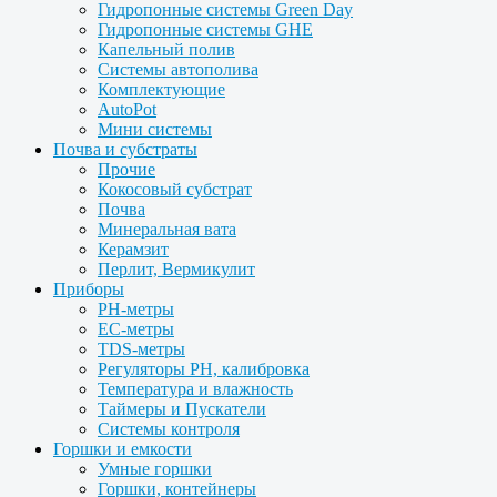
Гидропонные системы Green Day
Гидропонные системы GHE
Капельный полив
Системы автополива
Комплектующие
AutoPot
Мини системы
Почва и субстраты
Прочие
Кокосовый субстрат
Почва
Минеральная вата
Керамзит
Перлит, Вермикулит
Приборы
PH-метры
EC-метры
TDS-метры
Регуляторы PH, калибровка
Температура и влажность
Таймеры и Пускатели
Системы контроля
Горшки и емкости
Умные горшки
Горшки, контейнеры