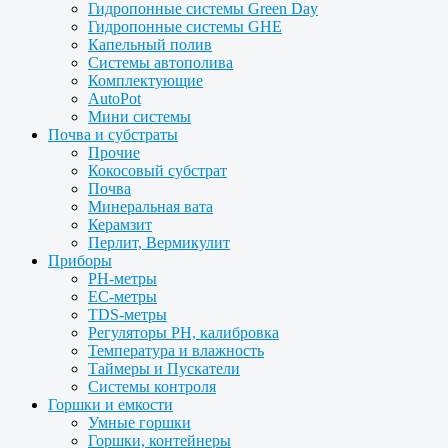
Гидропонные системы Green Day
Гидропонные системы GHE
Капельный полив
Системы автополива
Комплектующие
AutoPot
Мини системы
Почва и субстраты
Прочие
Кокосовый субстрат
Почва
Минеральная вата
Керамзит
Перлит, Вермикулит
Приборы
PH-метры
EC-метры
TDS-метры
Регуляторы PH, калибровка
Температура и влажность
Таймеры и Пускатели
Системы контроля
Горшки и емкости
Умные горшки
Горшки, контейнеры