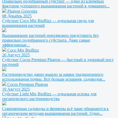
Правильно подобранный субстрат — один из ключевых
факторов успешного выращивания растений в домашних...
Plagron Growmix
08 Декабрь 2025
Субстрат Coco Mix BioBizz — идеальная среда для
выращивания растений
Выращивание растений невозможно представить без
правильно подобранного субстрата. Даже самые
эффективные...
Coco Mix BioBizz
26 Август 2025
Субстрат Cocos Premium Plagron — быстрый и здоровый рост
растений
Растениеводство давно вышло за рамки традиционного
использования почвы. Всё больше аграриев, садоводов...
Cocos Premium Plagron
19 Август 2025
Субстрат Light Mix BioBizz — идеальная основа для
органического растениеводства
Современные садоводы и фермеры всё чаще обращаются к
органическим методам выращивания растений. Один...