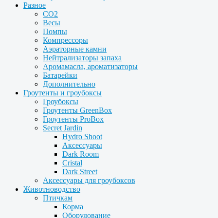
Разное
CO2
Весы
Помпы
Компрессоры
Аэраторные камни
Нейтрализаторы запаха
Аромамасла, ароматизаторы
Батарейки
Дополнительно
Гроутенты и гроубоксы
Гроубоксы
Гроутенты GreenBox
Гроутенты ProBox
Secret Jardin
Hydro Shoot
Аксессуары
Dark Room
Cristal
Dark Street
Аксессуары для гроубоксов
Животноводство
Птичкам
Корма
Оборудование