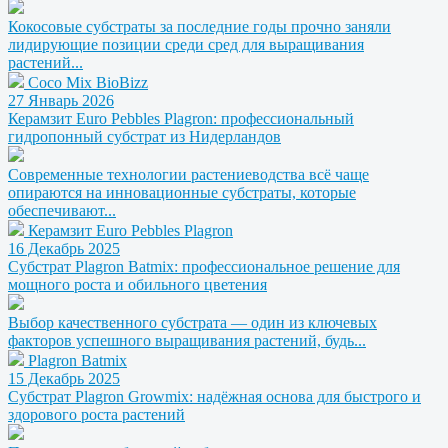
Кокосовые субстраты за последние годы прочно заняли
лидирующие позиции среди сред для выращивания
растений...
Coco Mix BioBizz
27 Январь 2026
Керамзит Euro Pebbles Plagron: профессиональный
гидропонный субстрат из Нидерландов
Современные технологии растениеводства всё чаще
опираются на инновационные субстраты, которые
обеспечивают...
Керамзит Euro Pebbles Plagron
16 Декабрь 2025
Субстрат Plagron Batmix: профессиональное решение для
мощного роста и обильного цветения
Выбор качественного субстрата — один из ключевых
факторов успешного выращивания растений, будь...
Plagron Batmix
15 Декабрь 2025
Субстрат Plagron Growmix: надёжная основа для быстрого и
здорового роста растений