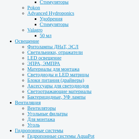
Стимуляторы
Pokon
Advanced Hydroponics
Удобрения
Стимуляторы
Valagro
50 мл
Освещение
Фитолампы ДНаТ, ЭСЛ
Светильники, отражатели
LED освещение
ЭПРА, ЭМПРА
Материалы для монтажа
Светодиоды и LED матрицы
Блоки питания (драйверы)
Аксессуары для светодиодов
Светоотражающие материалы
Бактерицидные, УФ лампы
Вентиляция
Вентиляторы
Угольные фильтры
Для монтажа
Уголь
Гидропонные системы
Гидропонные системы AquaPot