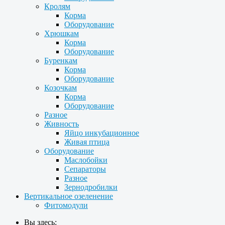
Кролям
Корма
Оборудование
Хрюшкам
Корма
Оборудование
Буренкам
Корма
Оборудование
Козочкам
Корма
Оборудование
Разное
Живность
Яйцо инкубационное
Живая птица
Оборудование
Маслобойки
Сепараторы
Разное
Зернодробилки
Вертикальное озеленение
Фитомодули
Вы здесь: