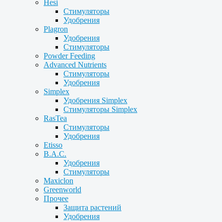
Hesi
Стимуляторы
Удобрения
Plagron
Удобрения
Стимуляторы
Powder Feeding
Advanced Nutrients
Стимуляторы
Удобрения
Simplex
Удобрения Simplex
Стимуляторы Simplex
RasTea
Стимуляторы
Удобрения
Etisso
B.A.C.
Удобрения
Стимуляторы
Maxiclon
Greenworld
Прочее
Защита растений
Удобрения