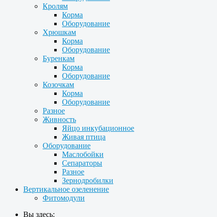
Кролям
Корма
Оборудование
Хрюшкам
Корма
Оборудование
Буренкам
Корма
Оборудование
Козочкам
Корма
Оборудование
Разное
Живность
Яйцо инкубационное
Живая птица
Оборудование
Маслобойки
Сепараторы
Разное
Зернодробилки
Вертикальное озеленение
Фитомодули
Вы здесь: