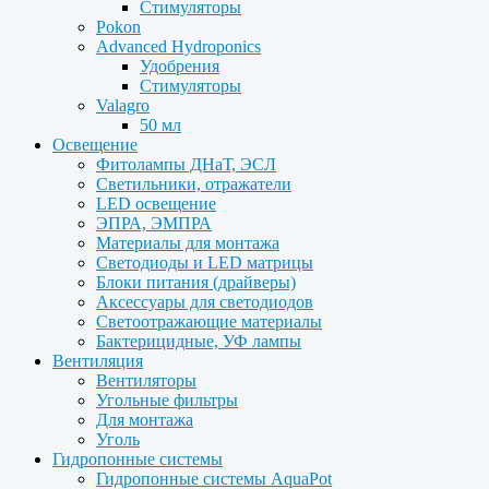
Стимуляторы
Pokon
Advanced Hydroponics
Удобрения
Стимуляторы
Valagro
50 мл
Освещение
Фитолампы ДНаТ, ЭСЛ
Светильники, отражатели
LED освещение
ЭПРА, ЭМПРА
Материалы для монтажа
Светодиоды и LED матрицы
Блоки питания (драйверы)
Аксессуары для светодиодов
Светоотражающие материалы
Бактерицидные, УФ лампы
Вентиляция
Вентиляторы
Угольные фильтры
Для монтажа
Уголь
Гидропонные системы
Гидропонные системы AquaPot