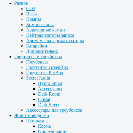
Разное
CO2
Весы
Помпы
Компрессоры
Аэраторные камни
Нейтрализаторы запаха
Аромамасла, ароматизаторы
Батарейки
Дополнительно
Гроутенты и гроубоксы
Гроубоксы
Гроутенты GreenBox
Гроутенты ProBox
Secret Jardin
Hydro Shoot
Аксессуары
Dark Room
Cristal
Dark Street
Аксессуары для гроубоксов
Животноводство
Птичкам
Корма
Оборудование