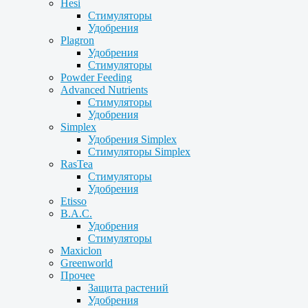
Hesi
Стимуляторы
Удобрения
Plagron
Удобрения
Стимуляторы
Powder Feeding
Advanced Nutrients
Стимуляторы
Удобрения
Simplex
Удобрения Simplex
Стимуляторы Simplex
RasTea
Стимуляторы
Удобрения
Etisso
B.A.C.
Удобрения
Стимуляторы
Maxiclon
Greenworld
Прочее
Защита растений
Удобрения