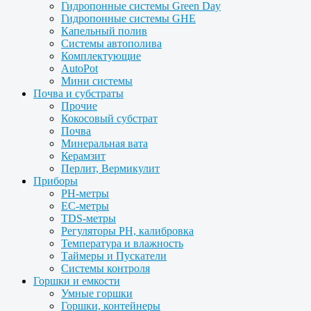
Гидропонные системы Green Day
Гидропонные системы GHE
Капельный полив
Системы автополива
Комплектующие
AutoPot
Мини системы
Почва и субстраты
Прочие
Кокосовый субстрат
Почва
Минеральная вата
Керамзит
Перлит, Вермикулит
Приборы
PH-метры
EC-метры
TDS-метры
Регуляторы PH, калибровка
Температура и влажность
Таймеры и Пускатели
Системы контроля
Горшки и емкости
Умные горшки
Горшки, контейнеры