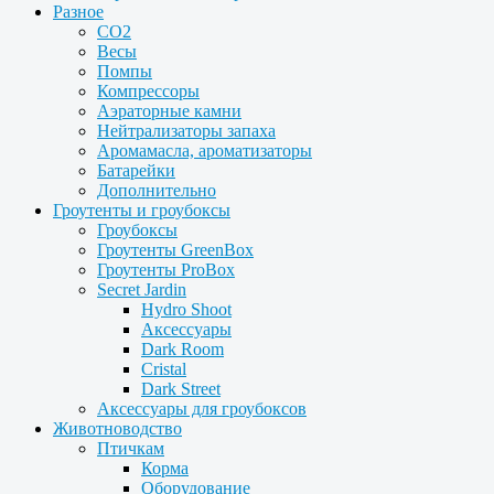
Разное
CO2
Весы
Помпы
Компрессоры
Аэраторные камни
Нейтрализаторы запаха
Аромамасла, ароматизаторы
Батарейки
Дополнительно
Гроутенты и гроубоксы
Гроубоксы
Гроутенты GreenBox
Гроутенты ProBox
Secret Jardin
Hydro Shoot
Аксессуары
Dark Room
Cristal
Dark Street
Аксессуары для гроубоксов
Животноводство
Птичкам
Корма
Оборудование