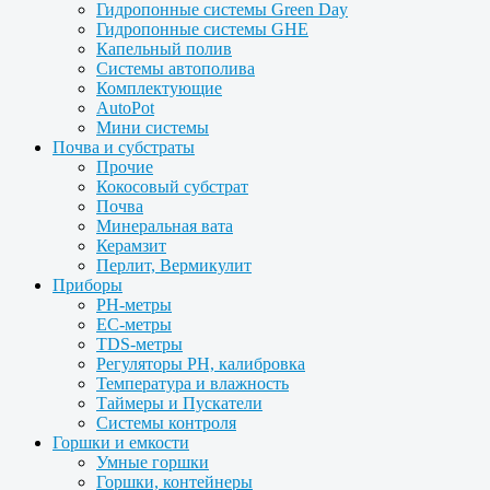
Гидропонные системы Green Day
Гидропонные системы GHE
Капельный полив
Системы автополива
Комплектующие
AutoPot
Мини системы
Почва и субстраты
Прочие
Кокосовый субстрат
Почва
Минеральная вата
Керамзит
Перлит, Вермикулит
Приборы
PH-метры
EC-метры
TDS-метры
Регуляторы PH, калибровка
Температура и влажность
Таймеры и Пускатели
Системы контроля
Горшки и емкости
Умные горшки
Горшки, контейнеры