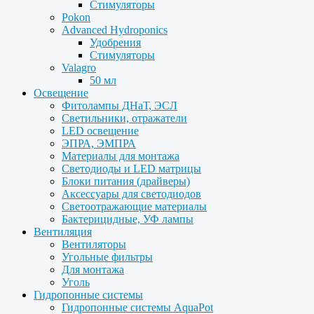
Стимуляторы
Pokon
Advanced Hydroponics
Удобрения
Стимуляторы
Valagro
50 мл
Освещение
Фитолампы ДНаТ, ЭСЛ
Светильники, отражатели
LED освещение
ЭПРА, ЭМПРА
Материалы для монтажа
Светодиоды и LED матрицы
Блоки питания (драйверы)
Аксессуары для светодиодов
Светоотражающие материалы
Бактерицидные, УФ лампы
Вентиляция
Вентиляторы
Угольные фильтры
Для монтажа
Уголь
Гидропонные системы
Гидропонные системы AquaPot