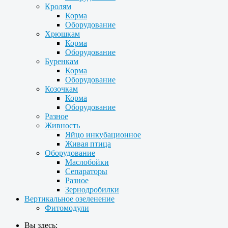
Кролям
Корма
Оборудование
Хрюшкам
Корма
Оборудование
Буренкам
Корма
Оборудование
Козочкам
Корма
Оборудование
Разное
Живность
Яйцо инкубационное
Живая птица
Оборудование
Маслобойки
Сепараторы
Разное
Зернодробилки
Вертикальное озеленение
Фитомодули
Вы здесь: