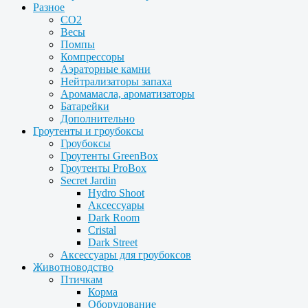
Разное
CO2
Весы
Помпы
Компрессоры
Аэраторные камни
Нейтрализаторы запаха
Аромамасла, ароматизаторы
Батарейки
Дополнительно
Гроутенты и гроубоксы
Гроубоксы
Гроутенты GreenBox
Гроутенты ProBox
Secret Jardin
Hydro Shoot
Аксессуары
Dark Room
Cristal
Dark Street
Аксессуары для гроубоксов
Животноводство
Птичкам
Корма
Оборудование