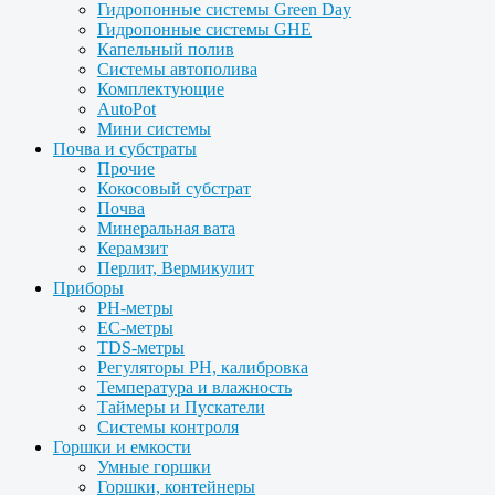
Гидропонные системы Green Day
Гидропонные системы GHE
Капельный полив
Системы автополива
Комплектующие
AutoPot
Мини системы
Почва и субстраты
Прочие
Кокосовый субстрат
Почва
Минеральная вата
Керамзит
Перлит, Вермикулит
Приборы
PH-метры
EC-метры
TDS-метры
Регуляторы PH, калибровка
Температура и влажность
Таймеры и Пускатели
Системы контроля
Горшки и емкости
Умные горшки
Горшки, контейнеры