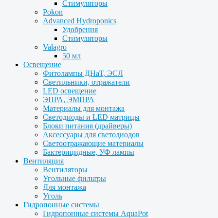
Стимуляторы
Pokon
Advanced Hydroponics
Удобрения
Стимуляторы
Valagro
50 мл
Освещение
Фитолампы ДНаТ, ЭСЛ
Светильники, отражатели
LED освещение
ЭПРА, ЭМПРА
Материалы для монтажа
Светодиоды и LED матрицы
Блоки питания (драйверы)
Аксессуары для светодиодов
Светоотражающие материалы
Бактерицидные, УФ лампы
Вентиляция
Вентиляторы
Угольные фильтры
Для монтажа
Уголь
Гидропонные системы
Гидропонные системы AquaPot