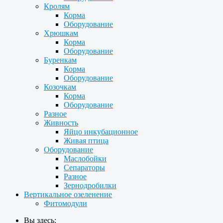
Кролям
Корма
Оборудование
Хрюшкам
Корма
Оборудование
Буренкам
Корма
Оборудование
Козочкам
Корма
Оборудование
Разное
Живность
Яйцо инкубационное
Живая птица
Оборудование
Маслобойки
Сепараторы
Разное
Зернодробилки
Вертикальное озеленение
Фитомодули
Вы здесь: