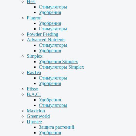
Hesi
Стимуляторы
Удобрения
Plagron
Удобрения
Стимуляторы
Powder Feeding
Advanced Nutrients
Стимуляторы
Удобрения
Simplex
Удобрения Simplex
Стимуляторы Simplex
RasTea
Стимуляторы
Удобрения
Etisso
B.A.C.
Удобрения
Стимуляторы
Maxiclon
Greenworld
Прочее
Защита растений
Удобрения