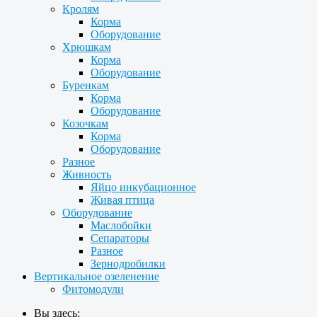
Кролям
Корма
Оборудование
Хрюшкам
Корма
Оборудование
Буренкам
Корма
Оборудование
Козочкам
Корма
Оборудование
Разное
Живность
Яйцо инкубационное
Живая птица
Оборудование
Маслобойки
Сепараторы
Разное
Зернодробилки
Вертикальное озеленение
Фитомодули
Вы здесь: