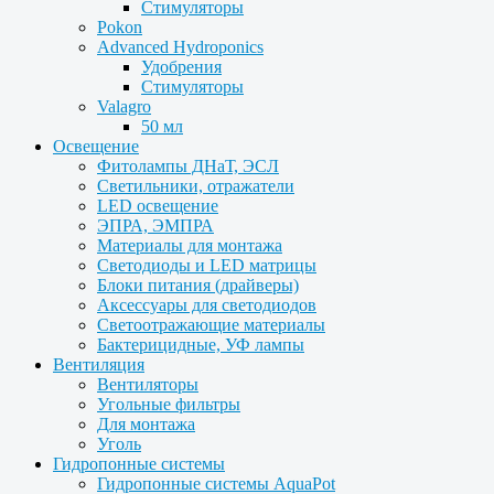
Стимуляторы
Pokon
Advanced Hydroponics
Удобрения
Стимуляторы
Valagro
50 мл
Освещение
Фитолампы ДНаТ, ЭСЛ
Светильники, отражатели
LED освещение
ЭПРА, ЭМПРА
Материалы для монтажа
Светодиоды и LED матрицы
Блоки питания (драйверы)
Аксессуары для светодиодов
Светоотражающие материалы
Бактерицидные, УФ лампы
Вентиляция
Вентиляторы
Угольные фильтры
Для монтажа
Уголь
Гидропонные системы
Гидропонные системы AquaPot