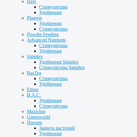
Hesi
Стимуляторы
Удобрения
Plagron
Удобрения
Стимуляторы
Powder Feeding
Advanced Nutrients
Стимуляторы
Удобрения
Simplex
Удобрения Simplex
Стимуляторы Simplex
RasTea
Стимуляторы
Удобрения
Etisso
B.A.C.
Удобрения
Стимуляторы
Maxiclon
Greenworld
Прочее
Защита растений
Удобрения