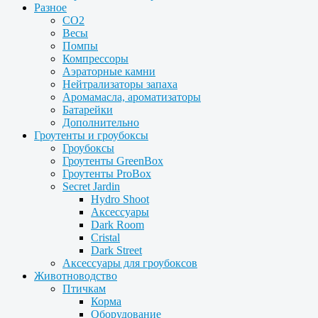
Разное
CO2
Весы
Помпы
Компрессоры
Аэраторные камни
Нейтрализаторы запаха
Аромамасла, ароматизаторы
Батарейки
Дополнительно
Гроутенты и гроубоксы
Гроубоксы
Гроутенты GreenBox
Гроутенты ProBox
Secret Jardin
Hydro Shoot
Аксессуары
Dark Room
Cristal
Dark Street
Аксессуары для гроубоксов
Животноводство
Птичкам
Корма
Оборудование