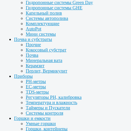
Гидропонные системы Green Day
Гидропонные системы GHE
Капельный полив
Системы автополива
Комплектующие
AutoPot
Мини системы
Почва и субстраты
Прочие
Кокосовый субстрат
Почва
Минеральная вата
Керамзит
Перлит, Вермикулит
Приборы
PH-метры
EC-метры
TDS-метры
Регуляторы PH, калибровка
Температура и влажность
Таймеры и Пускатели
Системы контроля
Горшки и емкости
Умные горшки
Горшки, контейнеры