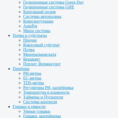
Гидропонные системы Green Day
Гидропонные системы GHE
Капельный полив
Системы автополива
Комплектующие
AutoPot
Мини системы
Почва и субстраты
Прочие
Кокосовый субстрат
Почва
Минеральная вата
Керамзит
Перлит, Вермикулит
Приборы
PH-метры
EC-метры
TDS-метры
Регуляторы PH, калибровка
Температура и влажность
Таймеры и Пускатели
Системы контроля
Горшки и емкости
Умные горшки
Горшки, контейнеры