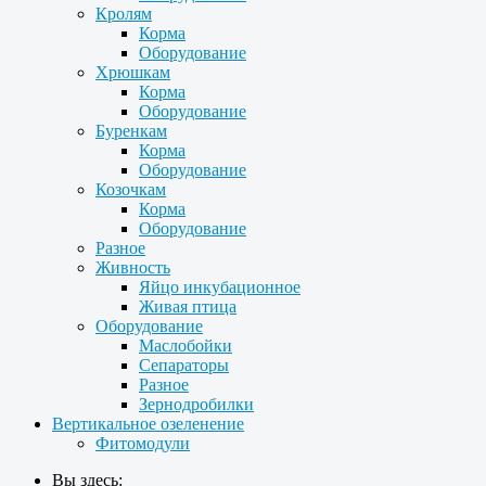
Кролям
Корма
Оборудование
Хрюшкам
Корма
Оборудование
Буренкам
Корма
Оборудование
Козочкам
Корма
Оборудование
Разное
Живность
Яйцо инкубационное
Живая птица
Оборудование
Маслобойки
Сепараторы
Разное
Зернодробилки
Вертикальное озеленение
Фитомодули
Вы здесь: