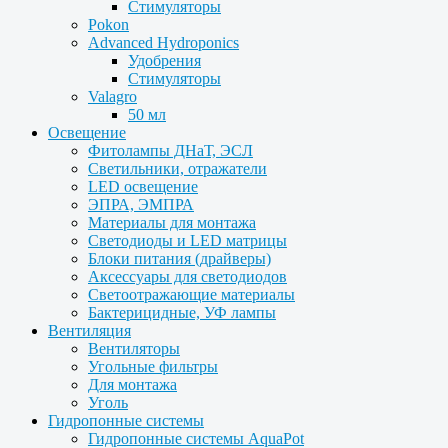
Стимуляторы
Pokon
Advanced Hydroponics
Удобрения
Стимуляторы
Valagro
50 мл
Освещение
Фитолампы ДНаТ, ЭСЛ
Светильники, отражатели
LED освещение
ЭПРА, ЭМПРА
Материалы для монтажа
Светодиоды и LED матрицы
Блоки питания (драйверы)
Аксессуары для светодиодов
Светоотражающие материалы
Бактерицидные, УФ лампы
Вентиляция
Вентиляторы
Угольные фильтры
Для монтажа
Уголь
Гидропонные системы
Гидропонные системы AquaPot