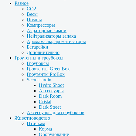
Разное
CO2
Весы
Помпы
Компрессоры
Аэраторные камни
Нейтрализаторы запаха
Аромамасла, ароматизаторы
Батарейки
Дополнительно
Гроутенты и гроубоксы
Гроубоксы
Гроутенты GreenBox
Гроутенты ProBox
Secret Jardin
Hydro Shoot
Аксессуары
Dark Room
Cristal
Dark Street
Аксессуары для гроубоксов
Животноводство
Птичкам
Корма
Оборудование