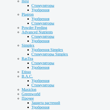
Hesi
Стимуляторы
Удобрения
Plagron
Удобрения
Стимуляторы
Powder Feeding
Advanced Nutrients
Стимуляторы
Удобрения
Simplex
Удобрения Simplex
Стимуляторы Simplex
RasTea
Стимуляторы
Удобрения
Etisso
B.A.C.
Удобрения
Стимуляторы
Maxiclon
Greenworld
Прочее
Защита растений
Удобрения