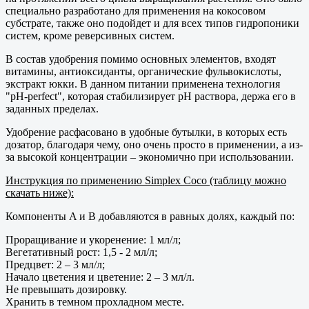
специально разработано для применения на кокосовом
субстрате, также оно подойдет и для всех типов гидропоники
систем, кроме реверсивных систем.
В состав удобрения помимо основных элементов, входят
витамины, антиоксиданты, органические фульвокислоты,
экстракт юкки. В данном питании применена технология
"pH-perfect", которая стабилизирует pH раствора, держа его в
заданных пределах.
Удобрение расфасовано в удобные бутылки, в которых есть
дозатор, благодаря чему, оно очень просто в применении, а из-
за высокой концентрации – экономично при использовании.
Инструкция по применению Simplex Coco (таблицу можно
скачать ниже):
Компоненты A и B добавляются в равных долях, каждый по:
Проращивание и укоренение: 1 мл/л;
Вегетативный рост: 1,5 - 2 мл/л;
Предцвет: 2 – 3 мл/л;
Начало цветения и цветение: 2 – 3 мл/л.
Не превышать дозировку.
Хранить в темном прохладном месте.