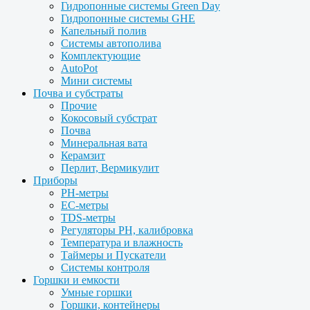
Гидропонные системы Green Day
Гидропонные системы GHE
Капельный полив
Системы автополива
Комплектующие
AutoPot
Мини системы
Почва и субстраты
Прочие
Кокосовый субстрат
Почва
Минеральная вата
Керамзит
Перлит, Вермикулит
Приборы
PH-метры
EC-метры
TDS-метры
Регуляторы PH, калибровка
Температура и влажность
Таймеры и Пускатели
Системы контроля
Горшки и емкости
Умные горшки
Горшки, контейнеры