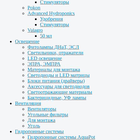
Стимуляторы
Pokon
Advanced Hydroponics
Удобрения
Стимуляторы
Valagro
50 мл
Освещение
Фитолампы ДНаТ, ЭСЛ
Светильники, отражатели
LED освещение
ЭПРА, ЭМПРА
Материалы для монтажа
Светодиоды и LED матрицы
Блоки питания (драйверы)
Аксессуары для светодиодов
Светоотражающие материалы
Бактерицидные, УФ лампы
Вентиляция
Вентиляторы
Угольные фильтры
Для монтажа
Уголь
Гидропонные системы
Гидропонные системы AquaPot