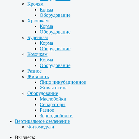
Кролям
Корма
Оборудование
Хрюшкам
Корма
Оборудование
Буренкам
Корма
Оборудование
Козочкам
Корма
Оборудование
Разное
Живность
Яйцо инкубационное
Живая птица
Оборудование
Маслобойки
Сепараторы
Разное
Зернодробилки
Вертикальное озеленение
Фитомодули
Вы здесь: