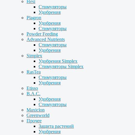
Hesi
Стимуляторы
Удобрения
Plagron
Удобрения
Стимуляторы
Powder Feeding
Advanced Nutrients
Стимуляторы
Удобрения
Simplex
Удобрения Simplex
Стимуляторы Simplex
RasTea
Стимуляторы
Удобрения
Etisso
B.A.C.
Удобрения
Стимуляторы
Maxiclon
Greenworld
Прочее
Защита растений
Удобрения