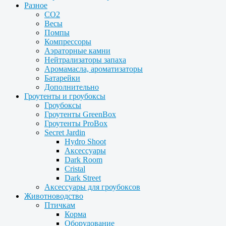
Разное
CO2
Весы
Помпы
Компрессоры
Аэраторные камни
Нейтрализаторы запаха
Аромамасла, ароматизаторы
Батарейки
Дополнительно
Гроутенты и гроубоксы
Гроубоксы
Гроутенты GreenBox
Гроутенты ProBox
Secret Jardin
Hydro Shoot
Аксессуары
Dark Room
Cristal
Dark Street
Аксессуары для гроубоксов
Животноводство
Птичкам
Корма
Оборудование