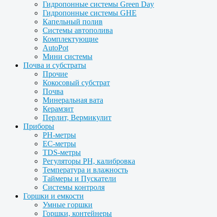
Гидропонные системы Green Day
Гидропонные системы GHE
Капельный полив
Системы автополива
Комплектующие
AutoPot
Мини системы
Почва и субстраты
Прочие
Кокосовый субстрат
Почва
Минеральная вата
Керамзит
Перлит, Вермикулит
Приборы
PH-метры
EC-метры
TDS-метры
Регуляторы PH, калибровка
Температура и влажность
Таймеры и Пускатели
Системы контроля
Горшки и емкости
Умные горшки
Горшки, контейнеры