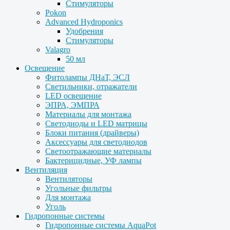
Стимуляторы
Pokon
Advanced Hydroponics
Удобрения
Стимуляторы
Valagro
50 мл
Освещение
Фитолампы ДНаТ, ЭСЛ
Светильники, отражатели
LED освещение
ЭПРА, ЭМПРА
Материалы для монтажа
Светодиоды и LED матрицы
Блоки питания (драйверы)
Аксессуары для светодиодов
Светоотражающие материалы
Бактерицидные, УФ лампы
Вентиляция
Вентиляторы
Угольные фильтры
Для монтажа
Уголь
Гидропонные системы
Гидропонные системы AquaPot