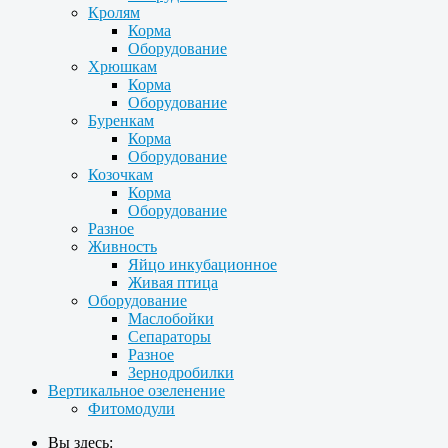
Кролям
Корма
Оборудование
Хрюшкам
Корма
Оборудование
Буренкам
Корма
Оборудование
Козочкам
Корма
Оборудование
Разное
Живность
Яйцо инкубационное
Живая птица
Оборудование
Маслобойки
Сепараторы
Разное
Зернодробилки
Вертикальное озеленение
Фитомодули
Вы здесь: