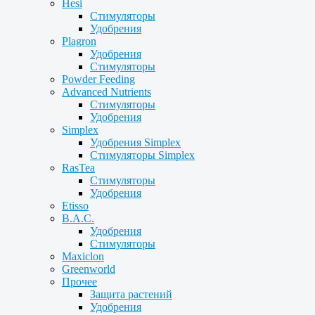
Hesi
Стимуляторы
Удобрения
Plagron
Удобрения
Стимуляторы
Powder Feeding
Advanced Nutrients
Стимуляторы
Удобрения
Simplex
Удобрения Simplex
Стимуляторы Simplex
RasTea
Стимуляторы
Удобрения
Etisso
B.A.C.
Удобрения
Стимуляторы
Maxiclon
Greenworld
Прочее
Защита растений
Удобрения