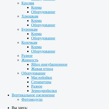
Кролям
Корма
Оборудование
Хрюшкам
Корма
Оборудование
Буренкам
Корма
Оборудование
Козочкам
Корма
Оборудование
Разное
Живность
Яйцо инкубационное
Живая птица
Оборудование
Маслобойки
Сепараторы
Разное
Зернодробилки
Вертикальное озеленение
Фитомодули
Вы здесь: