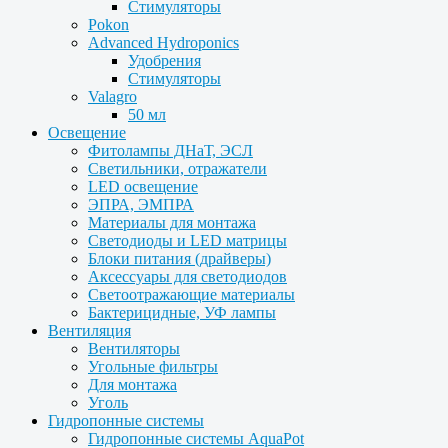
Стимуляторы
Pokon
Advanced Hydroponics
Удобрения
Стимуляторы
Valagro
50 мл
Освещение
Фитолампы ДНаТ, ЭСЛ
Светильники, отражатели
LED освещение
ЭПРА, ЭМПРА
Материалы для монтажа
Светодиоды и LED матрицы
Блоки питания (драйверы)
Аксессуары для светодиодов
Светоотражающие материалы
Бактерицидные, УФ лампы
Вентиляция
Вентиляторы
Угольные фильтры
Для монтажа
Уголь
Гидропонные системы
Гидропонные системы AquaPot