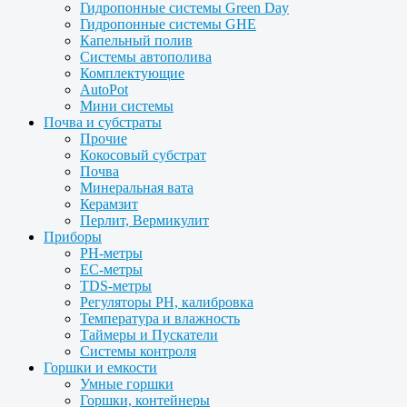
Гидропонные системы Green Day
Гидропонные системы GHE
Капельный полив
Системы автополива
Комплектующие
AutoPot
Мини системы
Почва и субстраты
Прочие
Кокосовый субстрат
Почва
Минеральная вата
Керамзит
Перлит, Вермикулит
Приборы
PH-метры
EC-метры
TDS-метры
Регуляторы PH, калибровка
Температура и влажность
Таймеры и Пускатели
Системы контроля
Горшки и емкости
Умные горшки
Горшки, контейнеры