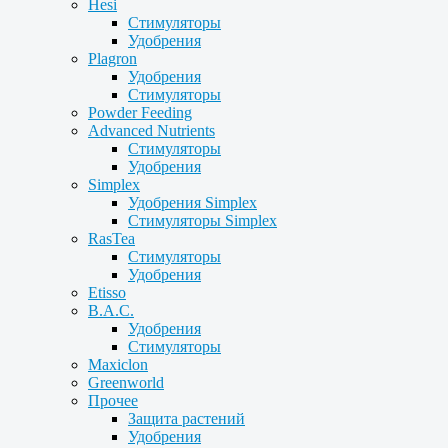
Hesi
Стимуляторы
Удобрения
Plagron
Удобрения
Стимуляторы
Powder Feeding
Advanced Nutrients
Стимуляторы
Удобрения
Simplex
Удобрения Simplex
Стимуляторы Simplex
RasTea
Стимуляторы
Удобрения
Etisso
B.A.C.
Удобрения
Стимуляторы
Maxiclon
Greenworld
Прочее
Защита растений
Удобрения