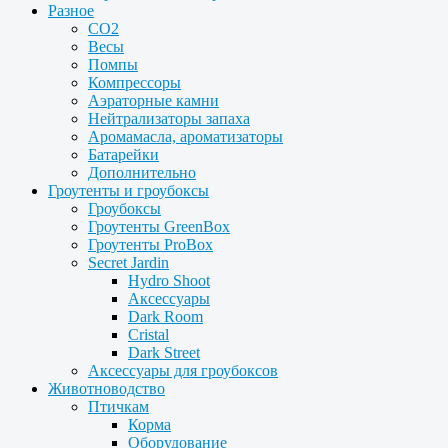
Разное
CO2
Весы
Помпы
Компрессоры
Аэраторные камни
Нейтрализаторы запаха
Аромамасла, ароматизаторы
Батарейки
Дополнительно
Гроутенты и гроубоксы
Гроубоксы
Гроутенты GreenBox
Гроутенты ProBox
Secret Jardin
Hydro Shoot
Аксессуары
Dark Room
Cristal
Dark Street
Аксессуары для гроубоксов
Животноводство
Птичкам
Корма
Оборудование