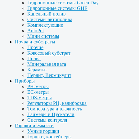
Гидропонные системы Green Day
Гидропонные системы GHE
Капельный полив
Системы автополива
Комплектующие
AutoPot
Мини системы
Почва и субстраты
Прочие
Кокосовый субстрат
Почва
Минеральная вата
Керамзит
Перлит, Вермикулит
Приборы
PH-метры
EC-метры
TDS-метры
Регуляторы PH, калибровка
Температура и влажность
Таймеры и Пускатели
Системы контроля
Горшки и емкости
Умные горшки
Горшки, контейнеры