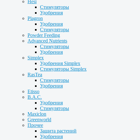
Hesi
Стимуляторы
Удобрения
Plagron
Удобрения
Стимуляторы
Powder Feeding
Advanced Nutrients
Стимуляторы
Удобрения
Simplex
Удобрения Simplex
Стимуляторы Simplex
RasTea
Стимуляторы
Удобрения
Etisso
B.A.C.
Удобрения
Стимуляторы
Maxiclon
Greenworld
Прочее
Защита растений
Удобрения