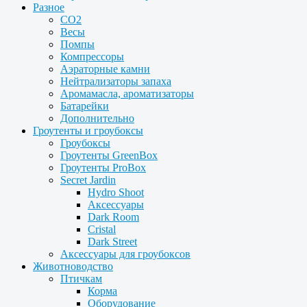
Разное
CO2
Весы
Помпы
Компрессоры
Аэраторные камни
Нейтрализаторы запаха
Аромамасла, ароматизаторы
Батарейки
Дополнительно
Гроутенты и гроубоксы
Гроубоксы
Гроутенты GreenBox
Гроутенты ProBox
Secret Jardin
Hydro Shoot
Аксессуары
Dark Room
Cristal
Dark Street
Аксессуары для гроубоксов
Животноводство
Птичкам
Корма
Оборудование