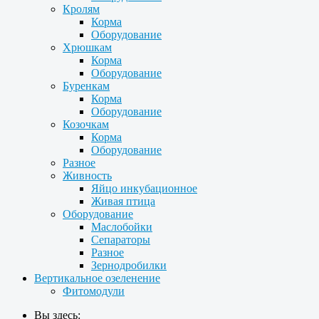
Кролям
Корма
Оборудование
Хрюшкам
Корма
Оборудование
Буренкам
Корма
Оборудование
Козочкам
Корма
Оборудование
Разное
Живность
Яйцо инкубационное
Живая птица
Оборудование
Маслобойки
Сепараторы
Разное
Зернодробилки
Вертикальное озеленение
Фитомодули
Вы здесь: