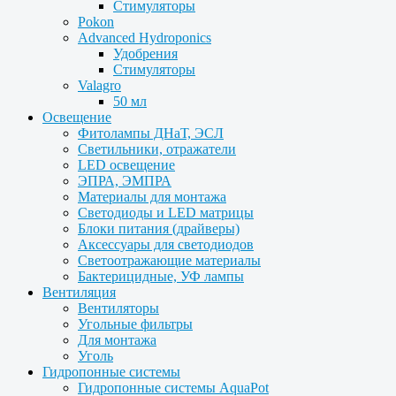
Стимуляторы
Pokon
Advanced Hydroponics
Удобрения
Стимуляторы
Valagro
50 мл
Освещение
Фитолампы ДНаТ, ЭСЛ
Светильники, отражатели
LED освещение
ЭПРА, ЭМПРА
Материалы для монтажа
Светодиоды и LED матрицы
Блоки питания (драйверы)
Аксессуары для светодиодов
Светоотражающие материалы
Бактерицидные, УФ лампы
Вентиляция
Вентиляторы
Угольные фильтры
Для монтажа
Уголь
Гидропонные системы
Гидропонные системы AquaPot