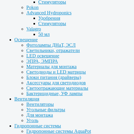
Стимуляторы
Pokon
Advanced Hydroponics
Удобрения
Стимуляторы
Valagro
50 мл
Освещение
Фитолампы ДНаТ, ЭСЛ
Светильники, отражатели
LED освещение
ЭПРА, ЭМПРА
Материалы для монтажа
Светодиоды и LED матрицы
Блоки питания (драйверы)
Аксессуары для светодиодов
Светоотражающие материалы
Бактерицидные, УФ лампы
Вентиляция
Вентиляторы
Угольные фильтры
Для монтажа
Уголь
Гидропонные системы
Гидропонные системы AquaPot