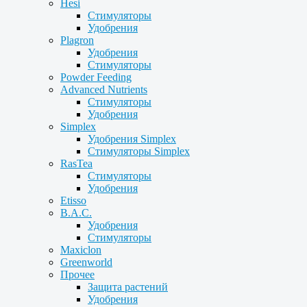
Hesi
Стимуляторы
Удобрения
Plagron
Удобрения
Стимуляторы
Powder Feeding
Advanced Nutrients
Стимуляторы
Удобрения
Simplex
Удобрения Simplex
Стимуляторы Simplex
RasTea
Стимуляторы
Удобрения
Etisso
B.A.C.
Удобрения
Стимуляторы
Maxiclon
Greenworld
Прочее
Защита растений
Удобрения