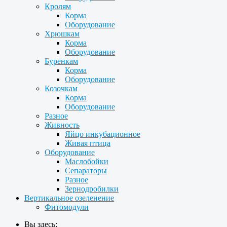
Кролям
Корма
Оборудование
Хрюшкам
Корма
Оборудование
Буренкам
Корма
Оборудование
Козочкам
Корма
Оборудование
Разное
Живность
Яйцо инкубационное
Живая птица
Оборудование
Маслобойки
Сепараторы
Разное
Зернодробилки
Вертикальное озеленение
Фитомодули
Вы здесь: