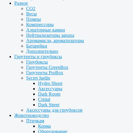
Разное
CO2
Весы
Помпы
Компрессоры
Аэраторные камни
Нейтрализаторы запаха
Аромамасла, ароматизаторы
Батарейки
Дополнительно
Гроутенты и гроубоксы
Гроубоксы
Гроутенты GreenBox
Гроутенты ProBox
Secret Jardin
Hydro Shoot
Аксессуары
Dark Room
Cristal
Dark Street
Аксессуары для гроубоксов
Животноводство
Птичкам
Корма
Оборудование