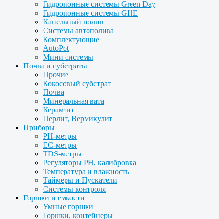
Гидропонные системы Green Day
Гидропонные системы GHE
Капельный полив
Системы автополива
Комплектующие
AutoPot
Мини системы
Почва и субстраты
Прочие
Кокосовый субстрат
Почва
Минеральная вата
Керамзит
Перлит, Вермикулит
Приборы
PH-метры
EC-метры
TDS-метры
Регуляторы PH, калибровка
Температура и влажность
Таймеры и Пускатели
Системы контроля
Горшки и емкости
Умные горшки
Горшки, контейнеры