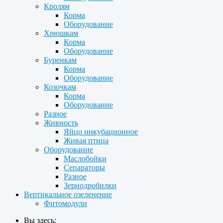
Кролям
Корма
Оборудование
Хрюшкам
Корма
Оборудование
Буренкам
Корма
Оборудование
Козочкам
Корма
Оборудование
Разное
Живность
Яйцо инкубационное
Живая птица
Оборудование
Маслобойки
Сепараторы
Разное
Зернодробилки
Вертикальное озеленение
Фитомодули
Вы здесь: