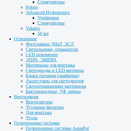
Стимуляторы
Pokon
Advanced Hydroponics
Удобрения
Стимуляторы
Valagro
50 мл
Освещение
Фитолампы ДНаТ, ЭСЛ
Светильники, отражатели
LED освещение
ЭПРА, ЭМПРА
Материалы для монтажа
Светодиоды и LED матрицы
Блоки питания (драйверы)
Аксессуары для светодиодов
Светоотражающие материалы
Бактерицидные, УФ лампы
Вентиляция
Вентиляторы
Угольные фильтры
Для монтажа
Уголь
Гидропонные системы
Гидропонные системы AquaPot