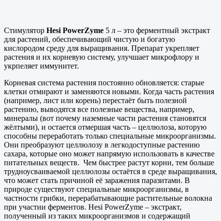
Стимулятор
Hesi PowerZyme
5 л – это ферментный экстракт
для растений, обеспечивающий чистую и богатую
кислородом среду для выращивания. Препарат укрепляет
растения и их корневую систему, улучшает микрофлору и
укрпеляет иммунитет.
Корневая система растения постоянно обновляется: старые
клетки отмирают и заменяются новыми. Когда часть растения
(например, лист или корень) перестаёт быть полезной
растению, выводятся все полезные вещества, например,
минералы (вот почему наземные части растения становятся
жёлтыми), и остается отмершая часть – целлюлоза, которую
способны переработать только специальные микроорганизмы.
Они преобразуют целлюлозу в легкодоступные растению
сахара, которые оно может напрямую использовать в качестве
питательных веществ. Чем быстрее растут корни, тем больше
трудноусваиваемой целлюлозы остаётся в среде выращивания,
что может стать причиной её заражения паразитами. В
природе существуют специальные микроорганизмы, в
частности грибки, перерабатывающие растительные волокна
при участии ферментов. Hesi PowerZyme – экстракт,
полученный из таких микроорганизмов и содержащий