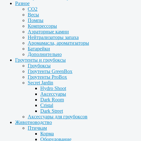
Разное
CO2
Весы
Помпы
Компрессоры
Аэраторные камни
Нейтрализаторы запаха
Аромамасла, ароматизаторы
Батарейки
Дополнительно
Гроутенты и гроубоксы
Гроубоксы
Гроутенты GreenBox
Гроутенты ProBox
Secret Jardin
Hydro Shoot
Аксессуары
Dark Room
Cristal
Dark Street
Аксессуары для гроубоксов
Животноводство
Птичкам
Корма
Оборудование