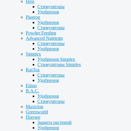
Hesi
Стимуляторы
Удобрения
Plagron
Удобрения
Стимуляторы
Powder Feeding
Advanced Nutrients
Стимуляторы
Удобрения
Simplex
Удобрения Simplex
Стимуляторы Simplex
RasTea
Стимуляторы
Удобрения
Etisso
B.A.C.
Удобрения
Стимуляторы
Maxiclon
Greenworld
Прочее
Защита растений
Удобрения