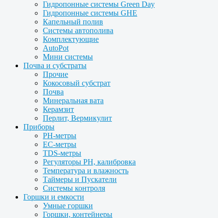
Гидропонные системы Green Day
Гидропонные системы GHE
Капельный полив
Системы автополива
Комплектующие
AutoPot
Мини системы
Почва и субстраты
Прочие
Кокосовый субстрат
Почва
Минеральная вата
Керамзит
Перлит, Вермикулит
Приборы
PH-метры
EC-метры
TDS-метры
Регуляторы PH, калибровка
Температура и влажность
Таймеры и Пускатели
Системы контроля
Горшки и емкости
Умные горшки
Горшки, контейнеры