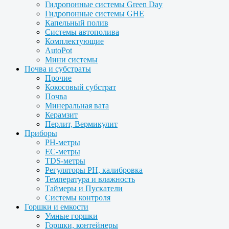
Гидропонные системы Green Day
Гидропонные системы GHE
Капельный полив
Системы автополива
Комплектующие
AutoPot
Мини системы
Почва и субстраты
Прочие
Кокосовый субстрат
Почва
Минеральная вата
Керамзит
Перлит, Вермикулит
Приборы
PH-метры
EC-метры
TDS-метры
Регуляторы PH, калибровка
Температура и влажность
Таймеры и Пускатели
Системы контроля
Горшки и емкости
Умные горшки
Горшки, контейнеры