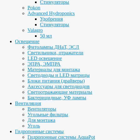
Стимуляторы
Pokon
Advanced Hydroponics
Удобрения
Стимуляторы
Valagro
50 мл
Освещение
Фитолампы ДНаТ, ЭСЛ
Светильники, отражатели
LED освещение
ЭПРА, ЭМПРА
Материалы для монтажа
Светодиоды и LED матрицы
Блоки питания (драйверы)
Аксессуары для светодиодов
Светоотражающие материалы
Бактерицидные, УФ лампы
Вентиляция
Вентиляторы
Угольные фильтры
Для монтажа
Уголь
Гидропонные системы
Гидропонные системы AquaPot