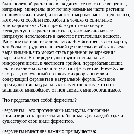
быть полезной растению, выводятся все полезные вещества,
например, минералы (вот почему наземные части растения
становятся жёлтыми), и остается отмершая часть – целлюлоза,
которую способны переработать только специальные
микроорганизмы. Они преобразуют целлюлозу в
легкодоступные растению сахара, которые оно может
напрямую использовать в качестве питательных веществ.
Растение постоянно обновляется. Чем быстрее растут корни,
тем больше трудноусваиваемой целлюлозы остаётся в среде
выращивания, что может стать причиной её заражения
паразитами. В природе существуют специальные
микроорганизмы, в частности грибки, перерабатывающие
растительные волокна при участии ферментов. PowerZyme –
экстракт, полученный из таких микроорганизмов и
содержащий ферменты в натуральной форме. Большое
преимущество натуральных ферментов в том, что они
защищают микрофлору от незнакомых микроорганизмов.
Что представляют собой ферменты?
Ферменты – это протеиновые молекулы, способные
катализировать процессы метаболизма. Для каждой задачи
существуют свои виды ферментов.
Ферменты имеют два важных преимущества: