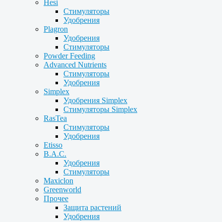
Hesi
Стимуляторы
Удобрения
Plagron
Удобрения
Стимуляторы
Powder Feeding
Advanced Nutrients
Стимуляторы
Удобрения
Simplex
Удобрения Simplex
Стимуляторы Simplex
RasTea
Стимуляторы
Удобрения
Etisso
B.A.C.
Удобрения
Стимуляторы
Maxiclon
Greenworld
Прочее
Защита растений
Удобрения