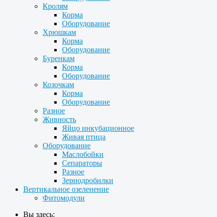
Кролям
Корма
Оборудование
Хрюшкам
Корма
Оборудование
Буренкам
Корма
Оборудование
Козочкам
Корма
Оборудование
Разное
Живность
Яйцо инкубационное
Живая птица
Оборудование
Маслобойки
Сепараторы
Разное
Зернодробилки
Вертикальное озеленение
Фитомодули
Вы здесь: