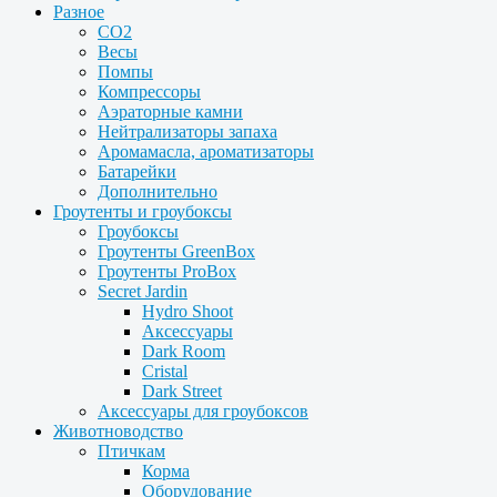
Разное
CO2
Весы
Помпы
Компрессоры
Аэраторные камни
Нейтрализаторы запаха
Аромамасла, ароматизаторы
Батарейки
Дополнительно
Гроутенты и гроубоксы
Гроубоксы
Гроутенты GreenBox
Гроутенты ProBox
Secret Jardin
Hydro Shoot
Аксессуары
Dark Room
Cristal
Dark Street
Аксессуары для гроубоксов
Животноводство
Птичкам
Корма
Оборудование