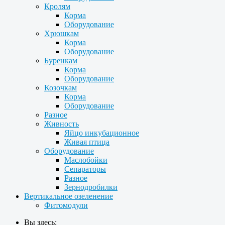
Кролям
Корма
Оборудование
Хрюшкам
Корма
Оборудование
Буренкам
Корма
Оборудование
Козочкам
Корма
Оборудование
Разное
Живность
Яйцо инкубационное
Живая птица
Оборудование
Маслобойки
Сепараторы
Разное
Зернодробилки
Вертикальное озеленение
Фитомодули
Вы здесь: