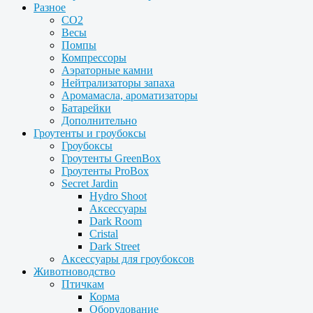
Разное
CO2
Весы
Помпы
Компрессоры
Аэраторные камни
Нейтрализаторы запаха
Аромамасла, ароматизаторы
Батарейки
Дополнительно
Гроутенты и гроубоксы
Гроубоксы
Гроутенты GreenBox
Гроутенты ProBox
Secret Jardin
Hydro Shoot
Аксессуары
Dark Room
Cristal
Dark Street
Аксессуары для гроубоксов
Животноводство
Птичкам
Корма
Оборудование