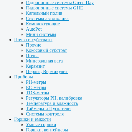
Гидропонные системы Green Day
Гидропонные системы GHE
Капельный полив
Системы автополива
Комплектующие
AutoPot
Мини системы
Почва и субстраты
Прочие
Кокосовый субстрат
Почва
Минеральная вата
Керамзит
Перлит, Вермикулит
Приборы
PH-метры
EC-метры
TDS-метры
Регуляторы PH, калибровка
Температура и влажность
Таймеры и Пускатели
Системы контроля
Горшки и емкости
Умные горшки
Горшки, контейнеры