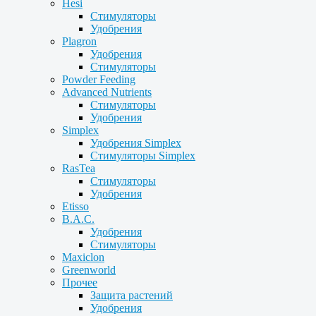
Hesi
Стимуляторы
Удобрения
Plagron
Удобрения
Стимуляторы
Powder Feeding
Advanced Nutrients
Стимуляторы
Удобрения
Simplex
Удобрения Simplex
Стимуляторы Simplex
RasTea
Стимуляторы
Удобрения
Etisso
B.A.C.
Удобрения
Стимуляторы
Maxiclon
Greenworld
Прочее
Защита растений
Удобрения