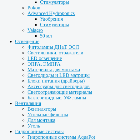
Стимуляторы
Pokon
Advanced Hydroponics
Удобрения
Стимуляторы
Valagro
50 мл
Освещение
Фитолампы ДНаТ, ЭСЛ
Светильники, отражатели
LED освещение
ЭПРА, ЭМПРА
Материалы для монтажа
Светодиоды и LED матрицы
Блоки питания (драйверы)
Аксессуары для светодиодов
Светоотражающие материалы
Бактерицидные, УФ лампы
Вентиляция
Вентиляторы
Угольные фильтры
Для монтажа
Уголь
Гидропонные системы
Гидропонные системы AquaPot