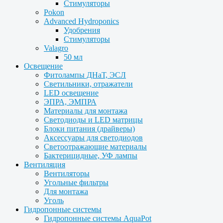
Стимуляторы
Pokon
Advanced Hydroponics
Удобрения
Стимуляторы
Valagro
50 мл
Освещение
Фитолампы ДНаТ, ЭСЛ
Светильники, отражатели
LED освещение
ЭПРА, ЭМПРА
Материалы для монтажа
Светодиоды и LED матрицы
Блоки питания (драйверы)
Аксессуары для светодиодов
Светоотражающие материалы
Бактерицидные, УФ лампы
Вентиляция
Вентиляторы
Угольные фильтры
Для монтажа
Уголь
Гидропонные системы
Гидропонные системы AquaPot