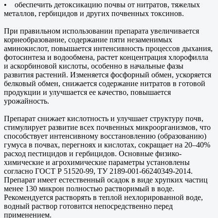
• обеспечить детоксикацию почвы от нитратов, тяжелых
металлов, гербицидов и других почвенных токсинов.
При правильном использовании препарата увеличивается
корнеобразование, содержание пяти незаменимых
аминокислот, повышается интенсивность процессов дыхания,
фотосинтеза и водообмена, растет концентрация хлорофилла
и аскорбиновой кислоты, особенно в начальные фазы
развития растений. Изменяется фосфорный обмен, ускоряется
белковый обмен, снижается содержание нитратов в готовой
продукции и улучшается ее качество, повышается
урожайность.
Препарат снижает кислотность и улучшает структуру почв,
стимулирует развитие всех почвенных микроорганизмов, что
способствует интенсивному восстановлению (образованию)
гумуса в почвах, перегноях и кислотах, сокращает на 20–40%
расход пестицидов и гербицидов. Основные физико-
химические и агрохимические параметры установлены
согласно ГОСТ Р 51520-99, ТУ 2189-001-66240349-2014.
Препарат имеет естественный осадок в виде хрупких частиц
менее 130 микрон полностью растворимый в воде.
Рекомендуется растворять в теплой нехлорированной воде,
водный раствор готовится непосредственно перед
применением.