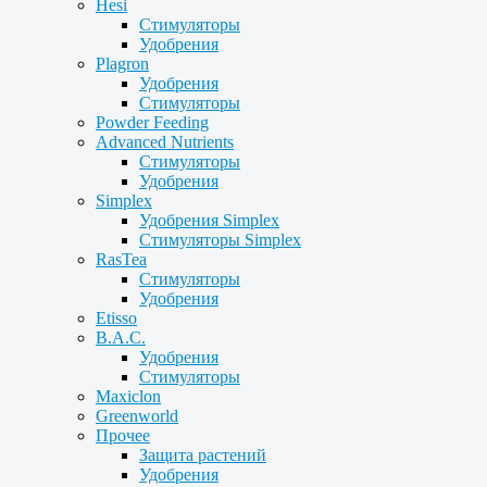
Hesi
Стимуляторы
Удобрения
Plagron
Удобрения
Стимуляторы
Powder Feeding
Advanced Nutrients
Стимуляторы
Удобрения
Simplex
Удобрения Simplex
Стимуляторы Simplex
RasTea
Стимуляторы
Удобрения
Etisso
B.A.C.
Удобрения
Стимуляторы
Maxiclon
Greenworld
Прочее
Защита растений
Удобрения