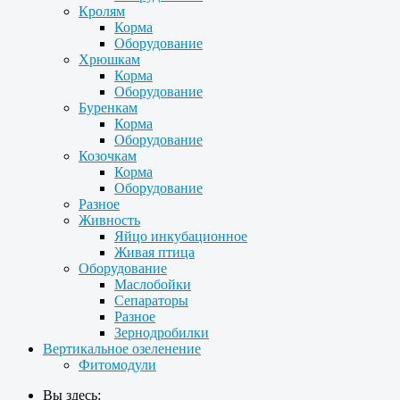
Кролям
Корма
Оборудование
Хрюшкам
Корма
Оборудование
Буренкам
Корма
Оборудование
Козочкам
Корма
Оборудование
Разное
Живность
Яйцо инкубационное
Живая птица
Оборудование
Маслобойки
Сепараторы
Разное
Зернодробилки
Вертикальное озеленение
Фитомодули
Вы здесь: