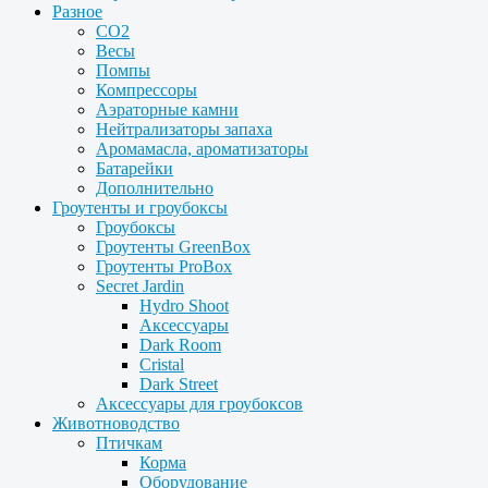
Разное
CO2
Весы
Помпы
Компрессоры
Аэраторные камни
Нейтрализаторы запаха
Аромамасла, ароматизаторы
Батарейки
Дополнительно
Гроутенты и гроубоксы
Гроубоксы
Гроутенты GreenBox
Гроутенты ProBox
Secret Jardin
Hydro Shoot
Аксессуары
Dark Room
Cristal
Dark Street
Аксессуары для гроубоксов
Животноводство
Птичкам
Корма
Оборудование