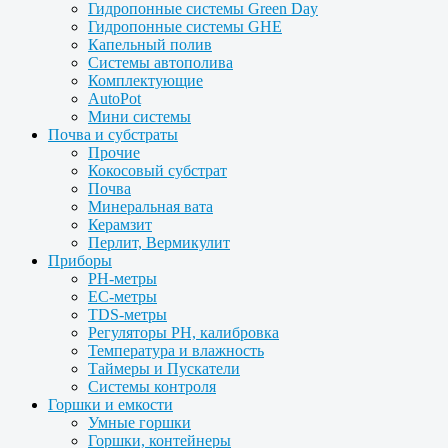
Гидропонные системы Green Day
Гидропонные системы GHE
Капельный полив
Системы автополива
Комплектующие
AutoPot
Мини системы
Почва и субстраты
Прочие
Кокосовый субстрат
Почва
Минеральная вата
Керамзит
Перлит, Вермикулит
Приборы
PH-метры
EC-метры
TDS-метры
Регуляторы PH, калибровка
Температура и влажность
Таймеры и Пускатели
Системы контроля
Горшки и емкости
Умные горшки
Горшки, контейнеры