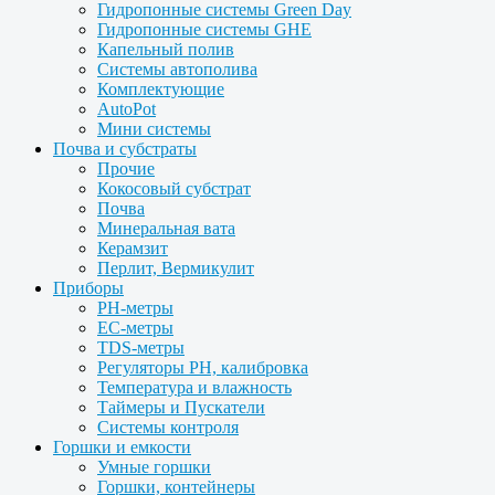
Гидропонные системы Green Day
Гидропонные системы GHE
Капельный полив
Системы автополива
Комплектующие
AutoPot
Мини системы
Почва и субстраты
Прочие
Кокосовый субстрат
Почва
Минеральная вата
Керамзит
Перлит, Вермикулит
Приборы
PH-метры
EC-метры
TDS-метры
Регуляторы PH, калибровка
Температура и влажность
Таймеры и Пускатели
Системы контроля
Горшки и емкости
Умные горшки
Горшки, контейнеры