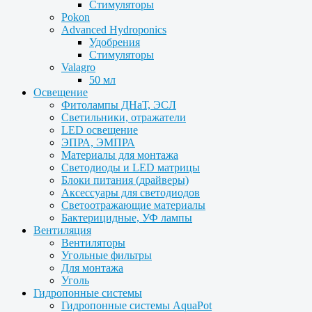
Стимуляторы
Pokon
Advanced Hydroponics
Удобрения
Стимуляторы
Valagro
50 мл
Освещение
Фитолампы ДНаТ, ЭСЛ
Светильники, отражатели
LED освещение
ЭПРА, ЭМПРА
Материалы для монтажа
Светодиоды и LED матрицы
Блоки питания (драйверы)
Аксессуары для светодиодов
Светоотражающие материалы
Бактерицидные, УФ лампы
Вентиляция
Вентиляторы
Угольные фильтры
Для монтажа
Уголь
Гидропонные системы
Гидропонные системы AquaPot