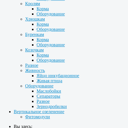
Кролям
Корма
Оборудование
Хрюшкам
Корма
Оборудование
Буренкам
Корма
Оборудование
Козочкам
Корма
Оборудование
Разное
Живность
Яйцо инкубационное
Живая птица
Оборудование
Маслобойки
Сепараторы
Разное
Зернодробилки
Вертикальное озеленение
Фитомодули
Вы здесь: