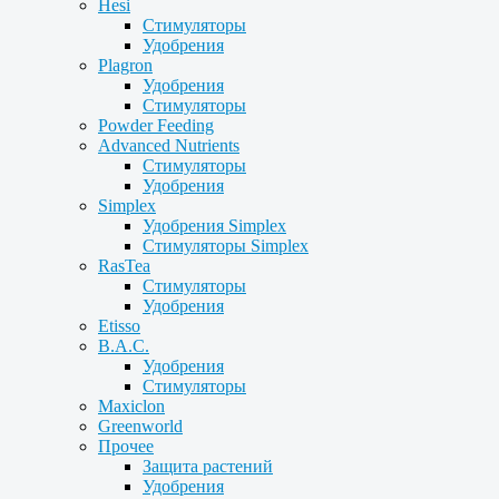
Hesi
Стимуляторы
Удобрения
Plagron
Удобрения
Стимуляторы
Powder Feeding
Advanced Nutrients
Стимуляторы
Удобрения
Simplex
Удобрения Simplex
Стимуляторы Simplex
RasTea
Стимуляторы
Удобрения
Etisso
B.A.C.
Удобрения
Стимуляторы
Maxiclon
Greenworld
Прочее
Защита растений
Удобрения