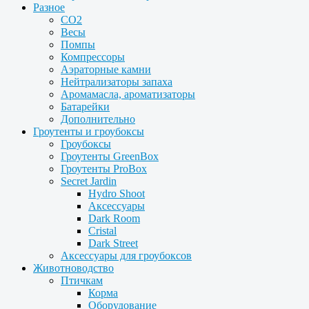
Разное
CO2
Весы
Помпы
Компрессоры
Аэраторные камни
Нейтрализаторы запаха
Аромамасла, ароматизаторы
Батарейки
Дополнительно
Гроутенты и гроубоксы
Гроубоксы
Гроутенты GreenBox
Гроутенты ProBox
Secret Jardin
Hydro Shoot
Аксессуары
Dark Room
Cristal
Dark Street
Аксессуары для гроубоксов
Животноводство
Птичкам
Корма
Оборудование