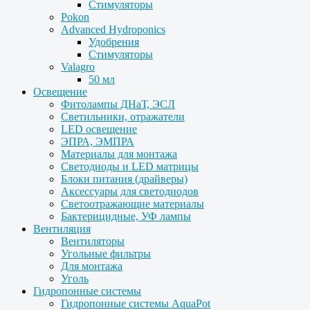
Стимуляторы
Pokon
Advanced Hydroponics
Удобрения
Стимуляторы
Valagro
50 мл
Освещение
Фитолампы ДНаТ, ЭСЛ
Светильники, отражатели
LED освещение
ЭПРА, ЭМПРА
Материалы для монтажа
Светодиоды и LED матрицы
Блоки питания (драйверы)
Аксессуары для светодиодов
Светоотражающие материалы
Бактерицидные, УФ лампы
Вентиляция
Вентиляторы
Угольные фильтры
Для монтажа
Уголь
Гидропонные системы
Гидропонные системы AquaPot