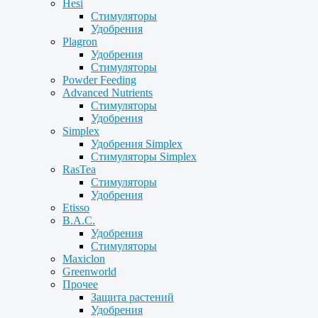
Hesi
Стимуляторы
Удобрения
Plagron
Удобрения
Стимуляторы
Powder Feeding
Advanced Nutrients
Стимуляторы
Удобрения
Simplex
Удобрения Simplex
Стимуляторы Simplex
RasTea
Стимуляторы
Удобрения
Etisso
B.A.C.
Удобрения
Стимуляторы
Maxiclon
Greenworld
Прочее
Защита растений
Удобрения