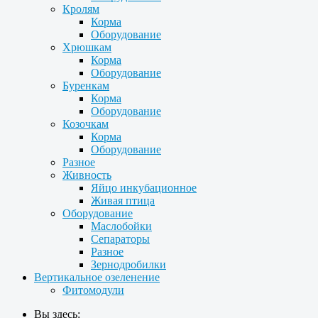
Кролям
Корма
Оборудование
Хрюшкам
Корма
Оборудование
Буренкам
Корма
Оборудование
Козочкам
Корма
Оборудование
Разное
Живность
Яйцо инкубационное
Живая птица
Оборудование
Маслобойки
Сепараторы
Разное
Зернодробилки
Вертикальное озеленение
Фитомодули
Вы здесь: