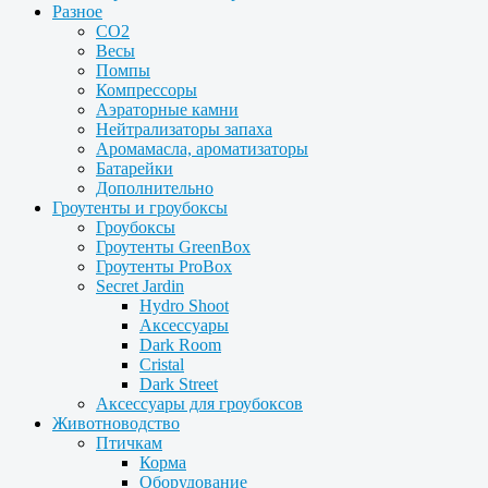
Разное
CO2
Весы
Помпы
Компрессоры
Аэраторные камни
Нейтрализаторы запаха
Аромамасла, ароматизаторы
Батарейки
Дополнительно
Гроутенты и гроубоксы
Гроубоксы
Гроутенты GreenBox
Гроутенты ProBox
Secret Jardin
Hydro Shoot
Аксессуары
Dark Room
Cristal
Dark Street
Аксессуары для гроубоксов
Животноводство
Птичкам
Корма
Оборудование