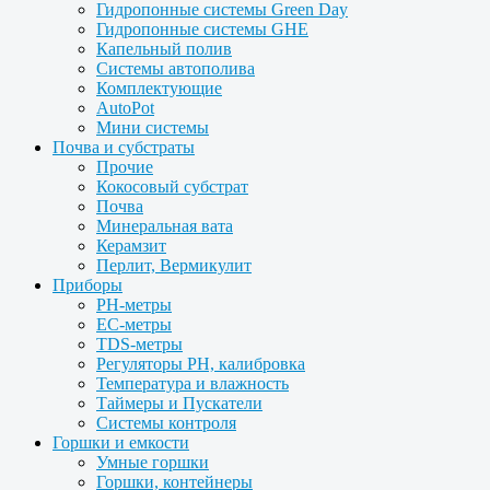
Гидропонные системы Green Day
Гидропонные системы GHE
Капельный полив
Системы автополива
Комплектующие
AutoPot
Мини системы
Почва и субстраты
Прочие
Кокосовый субстрат
Почва
Минеральная вата
Керамзит
Перлит, Вермикулит
Приборы
PH-метры
EC-метры
TDS-метры
Регуляторы PH, калибровка
Температура и влажность
Таймеры и Пускатели
Системы контроля
Горшки и емкости
Умные горшки
Горшки, контейнеры