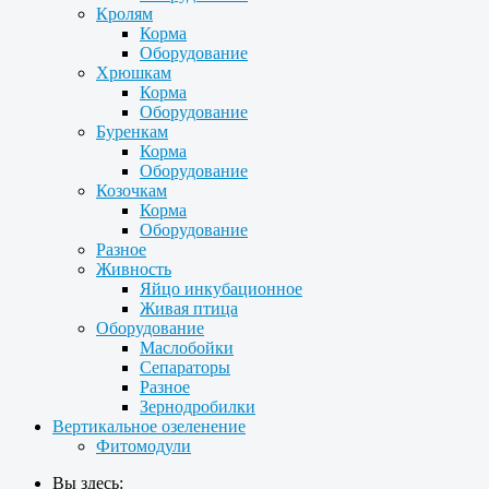
Кролям
Корма
Оборудование
Хрюшкам
Корма
Оборудование
Буренкам
Корма
Оборудование
Козочкам
Корма
Оборудование
Разное
Живность
Яйцо инкубационное
Живая птица
Оборудование
Маслобойки
Сепараторы
Разное
Зернодробилки
Вертикальное озеленение
Фитомодули
Вы здесь: