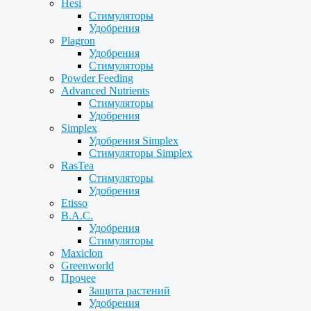
Hesi
Стимуляторы
Удобрения
Plagron
Удобрения
Стимуляторы
Powder Feeding
Advanced Nutrients
Стимуляторы
Удобрения
Simplex
Удобрения Simplex
Стимуляторы Simplex
RasTea
Стимуляторы
Удобрения
Etisso
B.A.C.
Удобрения
Стимуляторы
Maxiclon
Greenworld
Прочее
Защита растений
Удобрения