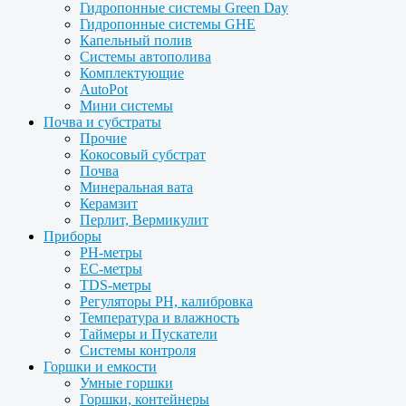
Гидропонные системы Green Day
Гидропонные системы GHE
Капельный полив
Системы автополива
Комплектующие
AutoPot
Мини системы
Почва и субстраты
Прочие
Кокосовый субстрат
Почва
Минеральная вата
Керамзит
Перлит, Вермикулит
Приборы
PH-метры
EC-метры
TDS-метры
Регуляторы PH, калибровка
Температура и влажность
Таймеры и Пускатели
Системы контроля
Горшки и емкости
Умные горшки
Горшки, контейнеры