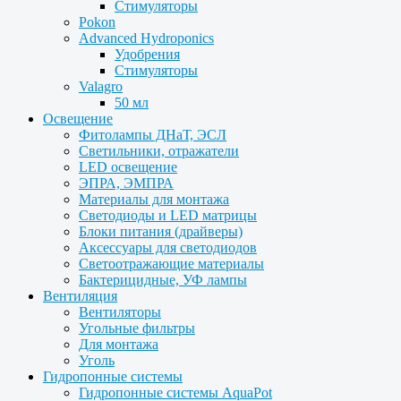
Стимуляторы
Pokon
Advanced Hydroponics
Удобрения
Стимуляторы
Valagro
50 мл
Освещение
Фитолампы ДНаТ, ЭСЛ
Светильники, отражатели
LED освещение
ЭПРА, ЭМПРА
Материалы для монтажа
Светодиоды и LED матрицы
Блоки питания (драйверы)
Аксессуары для светодиодов
Светоотражающие материалы
Бактерицидные, УФ лампы
Вентиляция
Вентиляторы
Угольные фильтры
Для монтажа
Уголь
Гидропонные системы
Гидропонные системы AquaPot