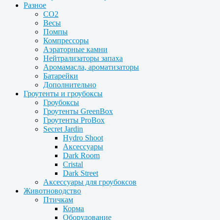
Разное
CO2
Весы
Помпы
Компрессоры
Аэраторные камни
Нейтрализаторы запаха
Аромамасла, ароматизаторы
Батарейки
Дополнительно
Гроутенты и гроубоксы
Гроубоксы
Гроутенты GreenBox
Гроутенты ProBox
Secret Jardin
Hydro Shoot
Аксессуары
Dark Room
Cristal
Dark Street
Аксессуары для гроубоксов
Животноводство
Птичкам
Корма
Оборудование