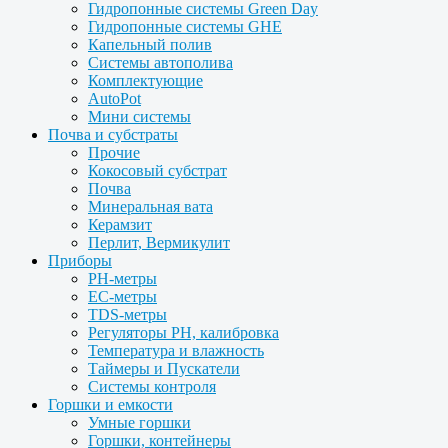
Гидропонные системы Green Day
Гидропонные системы GHE
Капельный полив
Системы автополива
Комплектующие
AutoPot
Мини системы
Почва и субстраты
Прочие
Кокосовый субстрат
Почва
Минеральная вата
Керамзит
Перлит, Вермикулит
Приборы
PH-метры
EC-метры
TDS-метры
Регуляторы PH, калибровка
Температура и влажность
Таймеры и Пускатели
Системы контроля
Горшки и емкости
Умные горшки
Горшки, контейнеры