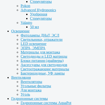
Стимуляторы
Pokon
Advanced Hydroponics
Удобрения
Стимуляторы
Valagro
50 мл
Освещение
Фитолампы ДНаТ, ЭСЛ
Светильники, отражатели
LED освещение
ЭПРА, ЭМПРА
Материалы для монтажа
Светодиоды и LED матрицы
Блоки питания (драйверы)
Аксессуары для светодиодов
Светоотражающие материалы
Бактерицидные, УФ лампы
Вентиляция
Вентиляторы
Угольные фильтры
Для монтажа
Уголь
Гидропонные системы
Гидропонные системы AquaPot