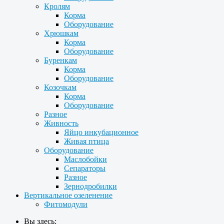
Кролям
Корма
Оборудование
Хрюшкам
Корма
Оборудование
Буренкам
Корма
Оборудование
Козочкам
Корма
Оборудование
Разное
Живность
Яйцо инкубационное
Живая птица
Оборудование
Маслобойки
Сепараторы
Разное
Зернодробилки
Вертикальное озеленение
Фитомодули
Вы здесь: