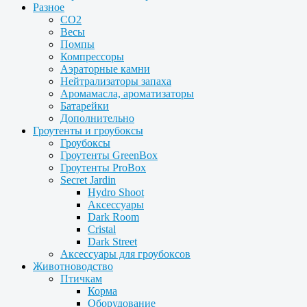
Разное
CO2
Весы
Помпы
Компрессоры
Аэраторные камни
Нейтрализаторы запаха
Аромамасла, ароматизаторы
Батарейки
Дополнительно
Гроутенты и гроубоксы
Гроубоксы
Гроутенты GreenBox
Гроутенты ProBox
Secret Jardin
Hydro Shoot
Аксессуары
Dark Room
Cristal
Dark Street
Аксессуары для гроубоксов
Животноводство
Птичкам
Корма
Оборудование