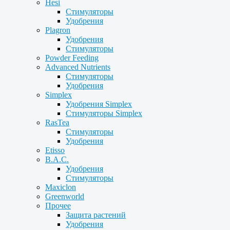
Hesi
Стимуляторы
Удобрения
Plagron
Удобрения
Стимуляторы
Powder Feeding
Advanced Nutrients
Стимуляторы
Удобрения
Simplex
Удобрения Simplex
Стимуляторы Simplex
RasTea
Стимуляторы
Удобрения
Etisso
B.A.C.
Удобрения
Стимуляторы
Maxiclon
Greenworld
Прочее
Защита растений
Удобрения