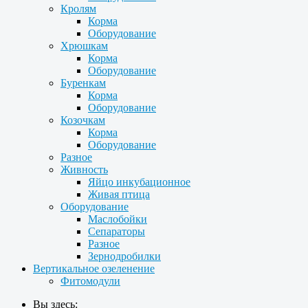
Кролям
Корма
Оборудование
Хрюшкам
Корма
Оборудование
Буренкам
Корма
Оборудование
Козочкам
Корма
Оборудование
Разное
Живность
Яйцо инкубационное
Живая птица
Оборудование
Маслобойки
Сепараторы
Разное
Зернодробилки
Вертикальное озеленение
Фитомодули
Вы здесь: