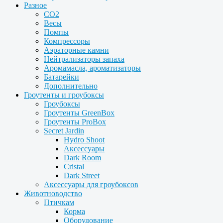
Разное
CO2
Весы
Помпы
Компрессоры
Аэраторные камни
Нейтрализаторы запаха
Аромамасла, ароматизаторы
Батарейки
Дополнительно
Гроутенты и гроубоксы
Гроубоксы
Гроутенты GreenBox
Гроутенты ProBox
Secret Jardin
Hydro Shoot
Аксессуары
Dark Room
Cristal
Dark Street
Аксессуары для гроубоксов
Животноводство
Птичкам
Корма
Оборудование