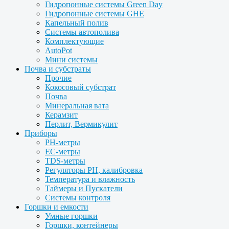
Гидропонные системы Green Day
Гидропонные системы GHE
Капельный полив
Системы автополива
Комплектующие
AutoPot
Мини системы
Почва и субстраты
Прочие
Кокосовый субстрат
Почва
Минеральная вата
Керамзит
Перлит, Вермикулит
Приборы
PH-метры
EC-метры
TDS-метры
Регуляторы PH, калибровка
Температура и влажность
Таймеры и Пускатели
Системы контроля
Горшки и емкости
Умные горшки
Горшки, контейнеры