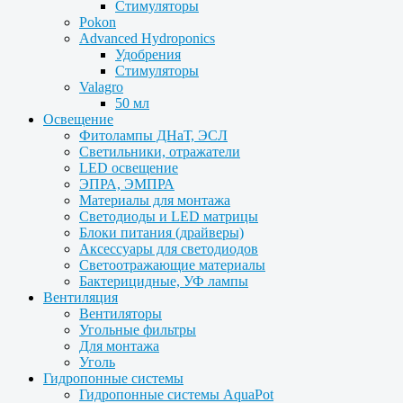
Стимуляторы
Pokon
Advanced Hydroponics
Удобрения
Стимуляторы
Valagro
50 мл
Освещение
Фитолампы ДНаТ, ЭСЛ
Светильники, отражатели
LED освещение
ЭПРА, ЭМПРА
Материалы для монтажа
Светодиоды и LED матрицы
Блоки питания (драйверы)
Аксессуары для светодиодов
Светоотражающие материалы
Бактерицидные, УФ лампы
Вентиляция
Вентиляторы
Угольные фильтры
Для монтажа
Уголь
Гидропонные системы
Гидропонные системы AquaPot