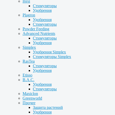
Hesi
Стимуляторы
Удобрения
Plagron
Удобрения
Стимуляторы
Powder Feeding
Advanced Nutrients
Стимуляторы
Удобрения
Simplex
Удобрения Simplex
Стимуляторы Simplex
RasTea
Стимуляторы
Удобрения
Etisso
B.A.C.
Удобрения
Стимуляторы
Maxiclon
Greenworld
Прочее
Защита растений
Удобрения