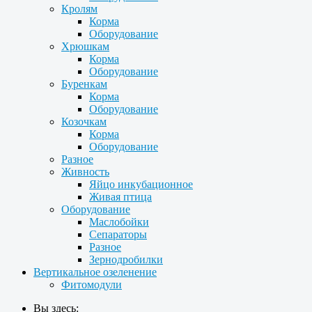
Кролям
Корма
Оборудование
Хрюшкам
Корма
Оборудование
Буренкам
Корма
Оборудование
Козочкам
Корма
Оборудование
Разное
Живность
Яйцо инкубационное
Живая птица
Оборудование
Маслобойки
Сепараторы
Разное
Зернодробилки
Вертикальное озеленение
Фитомодули
Вы здесь: