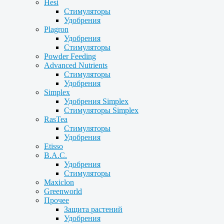
Hesi
Стимуляторы
Удобрения
Plagron
Удобрения
Стимуляторы
Powder Feeding
Advanced Nutrients
Стимуляторы
Удобрения
Simplex
Удобрения Simplex
Стимуляторы Simplex
RasTea
Стимуляторы
Удобрения
Etisso
B.A.C.
Удобрения
Стимуляторы
Maxiclon
Greenworld
Прочее
Защита растений
Удобрения