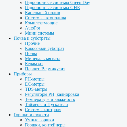
Гидропонные системы Green Day
Гидропонные системы GHE
Капельный полив
Системы автополива
Комплектующие
AutoPot
Мини системы
Почва и субстраты
Прочие
Кокосовый субстрат
Почва
Минеральная вата
Керамзит
Перлит, Вермикулит
Приборы
PH-метры
EC-метры
TDS-метры
Регуляторы PH, калибровка
Температура и влажность
Таймеры и Пускатели
Системы контроля
Горшки и емкости
Умные горшки
Горшки, контейнеры