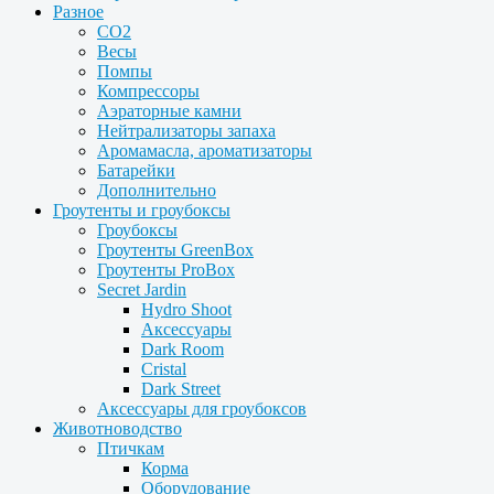
Разное
CO2
Весы
Помпы
Компрессоры
Аэраторные камни
Нейтрализаторы запаха
Аромамасла, ароматизаторы
Батарейки
Дополнительно
Гроутенты и гроубоксы
Гроубоксы
Гроутенты GreenBox
Гроутенты ProBox
Secret Jardin
Hydro Shoot
Аксессуары
Dark Room
Cristal
Dark Street
Аксессуары для гроубоксов
Животноводство
Птичкам
Корма
Оборудование