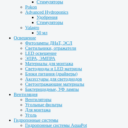
Стимуляторы
Pokon
Advanced Hydroponics
Удобрения
Стимуляторы
Valagro
50 мл
Освещение
Фитолампы ДНаТ, ЭСЛ
Светильники, отражатели
LED освещение
ЭПРА, ЭМПРА
Материалы для монтажа
Светодиоды и LED матрицы
Блоки питания (драйверы)
Аксессуары для светодиодов
Светоотражающие материалы
Бактерицидные, УФ лампы
Вентиляция
Вентиляторы
Угольные фильтры
Для монтажа
Уголь
Гидропонные системы
Гидропонные системы AquaPot