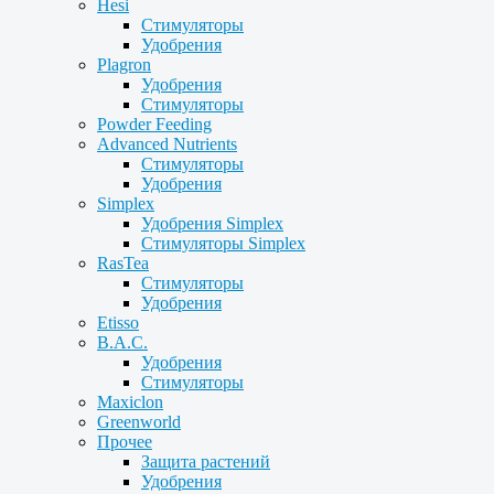
Hesi
Стимуляторы
Удобрения
Plagron
Удобрения
Стимуляторы
Powder Feeding
Advanced Nutrients
Стимуляторы
Удобрения
Simplex
Удобрения Simplex
Стимуляторы Simplex
RasTea
Стимуляторы
Удобрения
Etisso
B.A.C.
Удобрения
Стимуляторы
Maxiclon
Greenworld
Прочее
Защита растений
Удобрения