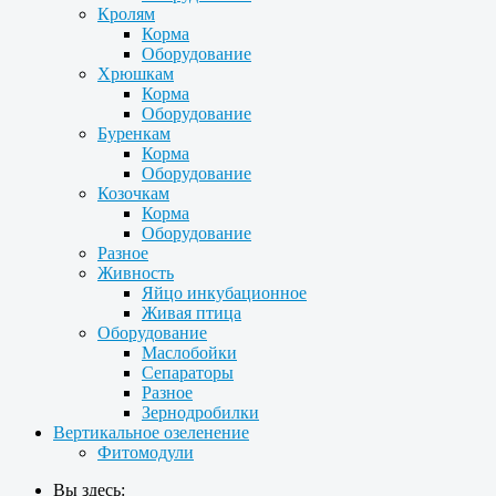
Кролям
Корма
Оборудование
Хрюшкам
Корма
Оборудование
Буренкам
Корма
Оборудование
Козочкам
Корма
Оборудование
Разное
Живность
Яйцо инкубационное
Живая птица
Оборудование
Маслобойки
Сепараторы
Разное
Зернодробилки
Вертикальное озеленение
Фитомодули
Вы здесь: