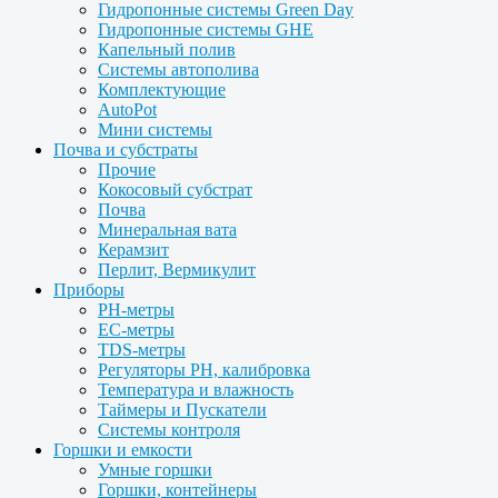
Гидропонные системы Green Day
Гидропонные системы GHE
Капельный полив
Системы автополива
Комплектующие
AutoPot
Мини системы
Почва и субстраты
Прочие
Кокосовый субстрат
Почва
Минеральная вата
Керамзит
Перлит, Вермикулит
Приборы
PH-метры
EC-метры
TDS-метры
Регуляторы PH, калибровка
Температура и влажность
Таймеры и Пускатели
Системы контроля
Горшки и емкости
Умные горшки
Горшки, контейнеры