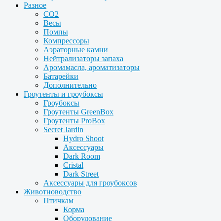
Разное
CO2
Весы
Помпы
Компрессоры
Аэраторные камни
Нейтрализаторы запаха
Аромамасла, ароматизаторы
Батарейки
Дополнительно
Гроутенты и гроубоксы
Гроубоксы
Гроутенты GreenBox
Гроутенты ProBox
Secret Jardin
Hydro Shoot
Аксессуары
Dark Room
Cristal
Dark Street
Аксессуары для гроубоксов
Животноводство
Птичкам
Корма
Оборудование