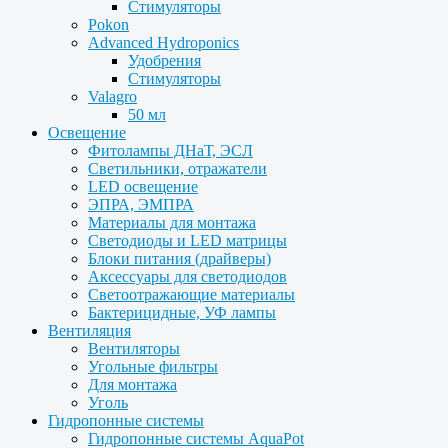
Стимуляторы
Pokon
Advanced Hydroponics
Удобрения
Стимуляторы
Valagro
50 мл
Освещение
Фитолампы ДНаТ, ЭСЛ
Светильники, отражатели
LED освещение
ЭПРА, ЭМПРА
Материалы для монтажа
Светодиоды и LED матрицы
Блоки питания (драйверы)
Аксессуары для светодиодов
Светоотражающие материалы
Бактерицидные, УФ лампы
Вентиляция
Вентиляторы
Угольные фильтры
Для монтажа
Уголь
Гидропонные системы
Гидропонные системы AquaPot