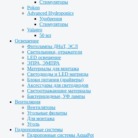
Стимуляторы
Pokon
Advanced Hydroponics
Удобрения
Стимуляторы
Valagro
50 мл
Освещение
Фитолампы ДНаТ, ЭСЛ
Светильники, отражатели
LED освещение
ЭПРА, ЭМПРА
Материалы для монтажа
Светодиоды и LED матрицы
Блоки питания (драйверы)
Аксессуары для светодиодов
Светоотражающие материалы
Бактерицидные, УФ лампы
Вентиляция
Вентиляторы
Угольные фильтры
Для монтажа
Уголь
Гидропонные системы
Гидропонные системы AquaPot