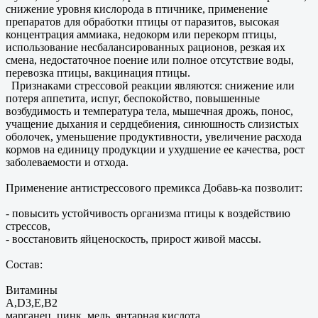
снижение уровня кислорода в птичнике, применение
препаратов для обработки птицы от паразитов, высокая
концентрация аммиака, недокорм или перекорм птицы,
использование несбалансированных рационов, резкая их
смена, недостаточное поение или полное отсутствие воды,
перевозка птицы, вакцинация птицы.
Признаками стрессовой реакции являются: снижение или
потеря аппетита, испуг, беспокойство, повышенные
возбудимость и температура тела, мышечная дрожь, понос,
учащение дыхания и сердцебиения, синюшность слизистых
оболочек, уменьшение продуктивности, увеличение расхода
кормов на единицу продукции и ухудшение ее качества, рост
заболеваемости и отхода.
Применение антистрессового премикса Добавь-ка позволит:
- повысить устойчивость организма птицы к воздействию
стрессов,
- восстановить яйценоскость, прирост живой массы.
Состав:
Витамины
А,D3,Е,В2
марганец, цинк, медь, янтарная кислота