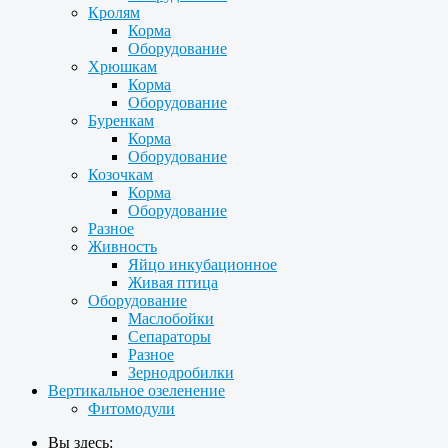
Кролям
Корма
Оборудование
Хрюшкам
Корма
Оборудование
Буренкам
Корма
Оборудование
Козочкам
Корма
Оборудование
Разное
Живность
Яйцо инкубационное
Живая птица
Оборудование
Маслобойки
Сепараторы
Разное
Зернодробилки
Вертикальное озеленение
Фитомодули
Вы здесь: