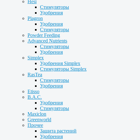
Hesi
Стимуляторы
Удобрения
Plagron
Удобрения
Стимуляторы
Powder Feeding
Advanced Nutrients
Стимуляторы
Удобрения
Simplex
Удобрения Simplex
Стимуляторы Simplex
RasTea
Стимуляторы
Удобрения
Etisso
B.A.C.
Удобрения
Стимуляторы
Maxiclon
Greenworld
Прочее
Защита растений
Удобрения