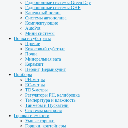
Гидропонные системы Green Day
Гидропонные системы GHE
Капельный полив
Системы автополива
Комплектующие
AutoPot
Мини системы
Почва и субстраты
Прочие
Кокосовый субстрат
Почва
Минеральная вата
Керамзит
Перлит, Вермикулит
Приборы
PH-метры
EC-метры
TDS-метры
Регуляторы PH, калибровка
Температура и влажность
Таймеры и Пускатели
Системы контроля
Горшки и емкости
Умные горшки
Горшки, контейнеры