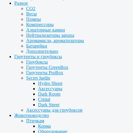
Разное
CO2
Весы
Помпы
Компрессоры
Аэраторные камни
Нейтрализаторы запаха
Аромамасла, ароматизаторы
Батарейки
Дополнительно
Гроутенты и гроубоксы
Гроубоксы
Гроутенты GreenBox
Гроутенты ProBox
Secret Jardin
Hydro Shoot
Аксессуары
Dark Room
Cristal
Dark Street
Аксессуары для гроубоксов
Животноводство
Птичкам
Корма
Оборудование