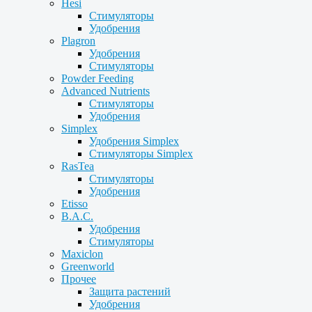
Hesi
Стимуляторы
Удобрения
Plagron
Удобрения
Стимуляторы
Powder Feeding
Advanced Nutrients
Стимуляторы
Удобрения
Simplex
Удобрения Simplex
Стимуляторы Simplex
RasTea
Стимуляторы
Удобрения
Etisso
B.A.C.
Удобрения
Стимуляторы
Maxiclon
Greenworld
Прочее
Защита растений
Удобрения