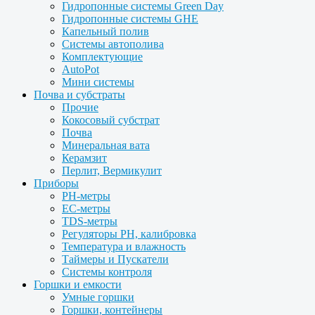
Гидропонные системы Green Day
Гидропонные системы GHE
Капельный полив
Системы автополива
Комплектующие
AutoPot
Мини системы
Почва и субстраты
Прочие
Кокосовый субстрат
Почва
Минеральная вата
Керамзит
Перлит, Вермикулит
Приборы
PH-метры
EC-метры
TDS-метры
Регуляторы PH, калибровка
Температура и влажность
Таймеры и Пускатели
Системы контроля
Горшки и емкости
Умные горшки
Горшки, контейнеры