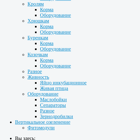
Кролям
Корма
Оборудование
Хрюшкам
Корма
Оборудование
Буренкам
Корма
Оборудование
Козочкам
Корма
Оборудование
Разное
Живность
Яйцо инкубационное
Живая птица
Оборудование
Маслобойки
Сепараторы
Разное
Зернодробилки
Вертикальное озеленение
Фитомодули
Вы здесь: