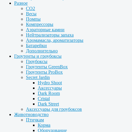
Разное
CO2
Весы
Помпы
Компрессоры
Аэраторные камни
Нейтрализаторы запаха
Аромамасла, ароматизаторы
Батарейки
Дополнительно
Гроутенты и гроубоксы
Гроубоксы
Гроутенты GreenBox
Гроутенты ProBox
Secret Jardin
Hydro Shoot
Аксессуары
Dark Room
Cristal
Dark Street
Аксессуары для гроубоксов
Животноводство
Птичкам
Корма
Оборудование