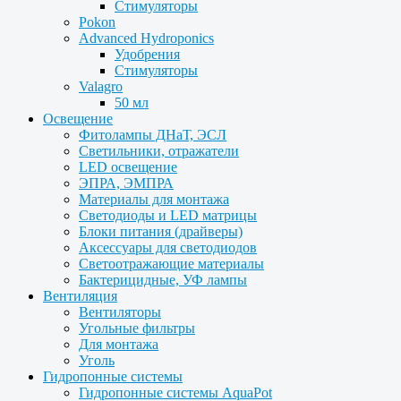
Стимуляторы
Pokon
Advanced Hydroponics
Удобрения
Стимуляторы
Valagro
50 мл
Освещение
Фитолампы ДНаТ, ЭСЛ
Светильники, отражатели
LED освещение
ЭПРА, ЭМПРА
Материалы для монтажа
Светодиоды и LED матрицы
Блоки питания (драйверы)
Аксессуары для светодиодов
Светоотражающие материалы
Бактерицидные, УФ лампы
Вентиляция
Вентиляторы
Угольные фильтры
Для монтажа
Уголь
Гидропонные системы
Гидропонные системы AquaPot