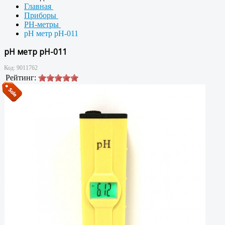
Главная
Приборы
PH-метры
pH метр pH-011
pH метр pH-011
Код:
9011762
Рейтинг: