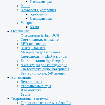
Стимуляторы
Pokon
Advanced Hydroponics
Удобрения
Стимуляторы
Valagro
50 мл
Освещение
Фитолампы ДНаТ, ЭСЛ
Светильники, отражатели
LED освещение
ЭПРА, ЭМПРА
Материалы для монтажа
Светодиоды и LED матрицы
Блоки питания (драйверы)
Аксессуары для светодиодов
Светоотражающие материалы
Бактерицидные, УФ лампы
Вентиляция
Вентиляторы
Угольные фильтры
Для монтажа
Уголь
Гидропонные системы
Гидропонные системы AquaPot