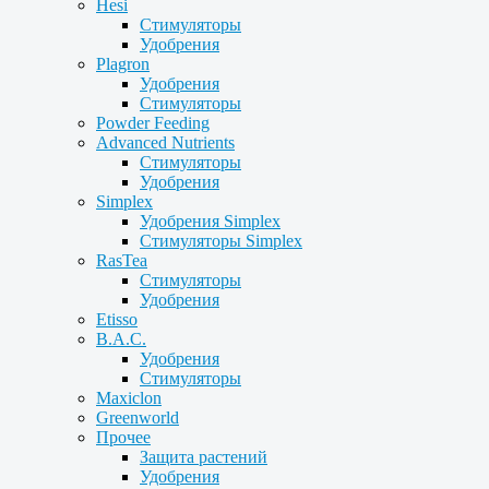
Hesi
Стимуляторы
Удобрения
Plagron
Удобрения
Стимуляторы
Powder Feeding
Advanced Nutrients
Стимуляторы
Удобрения
Simplex
Удобрения Simplex
Стимуляторы Simplex
RasTea
Стимуляторы
Удобрения
Etisso
B.A.C.
Удобрения
Стимуляторы
Maxiclon
Greenworld
Прочее
Защита растений
Удобрения