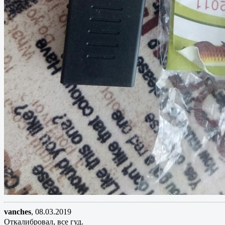
vanches
,
08.03.2019
Откалибровал, все гуд.