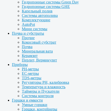
Гидропонные системы Green Day
Гидропонные системы GHE
Капельный полив
Системы автополива
Комплектующие
AutoPot
Мини системы
Почва и субстраты
Прочие
Кокосовый субстрат
Почва
Минеральная вата
Керамзит
Перлит, Вермикулит
Приборы
PH-метры
EC-метры
TDS-метры
Регуляторы PH, калибровка
Температура и влажность
Таймеры и Пускатели
Системы контроля
Горшки и емкости
Умные горшки
Горшки, контейнеры