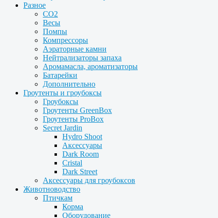
Разное
CO2
Весы
Помпы
Компрессоры
Аэраторные камни
Нейтрализаторы запаха
Аромамасла, ароматизаторы
Батарейки
Дополнительно
Гроутенты и гроубоксы
Гроубоксы
Гроутенты GreenBox
Гроутенты ProBox
Secret Jardin
Hydro Shoot
Аксессуары
Dark Room
Cristal
Dark Street
Аксессуары для гроубоксов
Животноводство
Птичкам
Корма
Оборудование