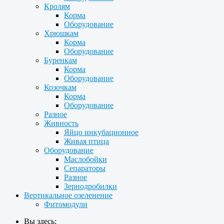
Кролям
Корма
Оборудование
Хрюшкам
Корма
Оборудование
Буренкам
Корма
Оборудование
Козочкам
Корма
Оборудование
Разное
Живность
Яйцо инкубационное
Живая птица
Оборудование
Маслобойки
Сепараторы
Разное
Зернодробилки
Вертикальное озеленение
Фитомодули
Вы здесь: