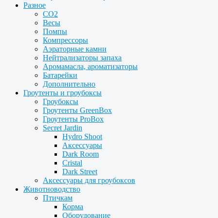
Разное
CO2
Весы
Помпы
Компрессоры
Аэраторные камни
Нейтрализаторы запаха
Аромамасла, ароматизаторы
Батарейки
Дополнительно
Гроутенты и гроубоксы
Гроубоксы
Гроутенты GreenBox
Гроутенты ProBox
Secret Jardin
Hydro Shoot
Аксессуары
Dark Room
Cristal
Dark Street
Аксессуары для гроубоксов
Животноводство
Птичкам
Корма
Оборудование