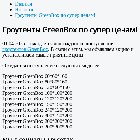
Главная
Новости
Гроутенты GreenBox по супер ценам!
Гроутенты GreenBox по супер ценам!
01.04.2025 г. ожидается долгожданное поступление
гроутентов GreenBox
. В связи с этим, мы объявляем акцию и
устанавливаем самые приятные цены.
Ожидается поступление следующих моделей:
Гроутент GreenBox 60*60*160
Гроутент GreenBox 80*80*160
Гроутент GreenBox 120*60*150
Гроутент GreenBox 100*100*200
Гроутент GreenBox 120*120*200
Гроутент GreenBox 150*150*200
Гроутент GreenBox 240*120*200
Гроутент GreenBox 300*150*200
Гроутент GreenBox 200*200*200
Гроутент GreenBox 300*300*200
Мы в социальных сетях