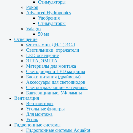
Стимуляторы
Pokon
Advanced Hydroponics
Удобрения
Стимуляторы
Valagro
50 мл
Освещение
Фитолампы ДНаТ, ЭСЛ
Светильники, отражатели
LED освещение
ЭПРА, ЭМПРА
Материалы для монтажа
Светодиоды и LED матрицы
Блоки питания (драйверы)
Аксессуары для светодиодов
Светоотражающие материалы
Бактерицидные, УФ лампы
Вентиляция
Вентиляторы
Угольные фильтры
Для монтажа
Уголь
Гидропонные системы
Гидропонные системы AquaPot