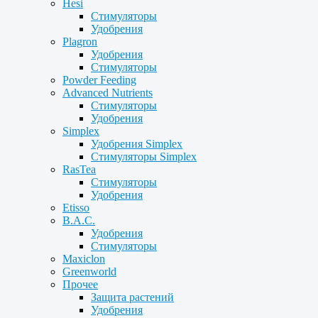
Hesi
Стимуляторы
Удобрения
Plagron
Удобрения
Стимуляторы
Powder Feeding
Advanced Nutrients
Стимуляторы
Удобрения
Simplex
Удобрения Simplex
Стимуляторы Simplex
RasTea
Стимуляторы
Удобрения
Etisso
B.A.C.
Удобрения
Стимуляторы
Maxiclon
Greenworld
Прочее
Защита растений
Удобрения