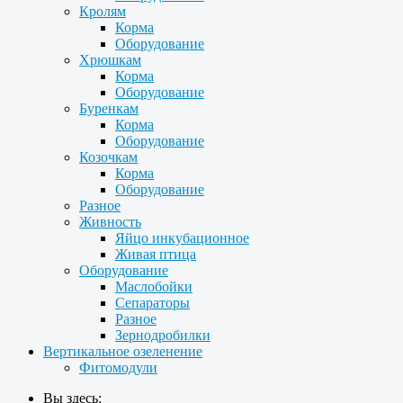
Кролям
Корма
Оборудование
Хрюшкам
Корма
Оборудование
Буренкам
Корма
Оборудование
Козочкам
Корма
Оборудование
Разное
Живность
Яйцо инкубационное
Живая птица
Оборудование
Маслобойки
Сепараторы
Разное
Зернодробилки
Вертикальное озеленение
Фитомодули
Вы здесь: