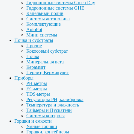
Гидропонные системы Green Day
Гидропонные системы GHE
Капельный полив
Системы автополива
Комплектующие
AutoPot
Мини системы
Почва и субстраты
Прочие
Кокосовый субстрат
Почва
Минеральная вата
Керамзит
Перлит, Вермикулит
Приборы
PH-метры
EC-метры
TDS-метры
Регуляторы PH, калибровка
Температура и влажность
Таймеры и Пускатели
Системы контроля
Горшки и емкости
Умные горшки
Горшки, контейнеры